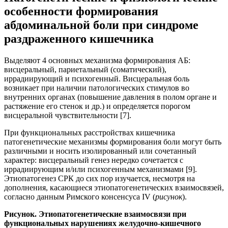
особенности формирования
абдоминальной боли при синдроме
раздраженного кишечника
Выделяют 4 основных механизма формирования АБ:
висцеральный, париетальный (соматический),
иррадиирующий и психогенный. Висцеральная боль
возникает при наличии патологических стимулов во
внутренних органах (повышение давления в полом органе и
растяжение его стенок и др.) и определяется порогом
висцеральной чувствительности [7].
При функциональных расстройствах кишечника
патогенетические механизмы формирования боли могут быть
различными и носить изолированный или сочетанный
характер: висцеральный генез нередко сочетается с
иррадиирующим и/или психогенным механизмами [9].
Этиопатогенез СРК до сих пор изучается, несмотря на
дополнения, касающиеся этиопатогенетических взаимосвязей,
согласно данным Римского консенсуса IV (
рисунок
).
Рисунок. Этиопатогенетические взаимосвязи при
функциональных нарушениях желудочно-кишечного