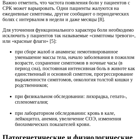
Важно отметить, что частота появления боли у пациентов с
СРК может варьировать. Одни пациенты жалуются на
ежедневные симптомы, другие сообщают о периодических
болях с интервалом в недели и даже месяцы [8].
Для уточнения функционального характера боли необходимо
исключить у пациентов так называемые «симптомы тревоги»,
или «красные флаги» [5]:
при сборе жалоб и анамнеза: немотивированное
уменьшение массы тела, начало заболевания в пожилом
возрасте, сохранение симптомов в ночные часы (в
период сна), постоянная интенсивная боль в животе как
единственный и основной симптом, прогрессирование
выраженности симптомов, онкология толстой кишки у
родственников;
при физикальном обследовании: лихорадка, гепато-,
спленомегалия;
при лабораторном обследовании: кровь в кале,
лейкоцитоз, анемия, увеличение СОЭ, изменения
биохимических показателей крови.
Патогенетические и физиологические