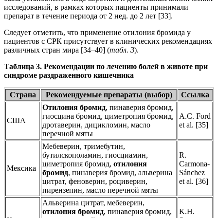
исследований, в рамках которых пациенты принимали
препарат в течение периода от 2 нед. до 2 лет [33].
Следует отметить, что применение отилония бромида у
пациентов с СРК присутствует в клинических рекомендациях
различных стран мира [34–40] (
табл. 3
).
Таблица 3. Рекомендации по лечению болей в животе при
синдроме раздраженного кишечника
Страна
Рекомендуемые препараты (выбор)
Ссылка
Отилония бромид
, пинаверия бромид,
гиосцина бромид, циметропия бромид,
A.C. Ford
США
дротаверин, дицикломин, масло
et al. [35]
перечной мяты
Мебеверин, тримебутин,
бутилскополамин, гиосциамин,
R.
циметропия бромид,
отилония
Carmona-
Мексика
бромид
, пинаверия бромид, альверина
Sánchez
цитрат, феноверин, роциверин,
et al. [36]
пирензепин, масло перечной мяты
Альверина цитрат, мебеверин,
отилония бромид
, пинаверия бромид,
K.H.