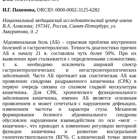
И.Г. Пахомова,
ORCID: 0000-0002-3125-6282
Национальный медицинский исследовательский центр имени
В.А. Алмазова; 197341, Россия, Санкт-Петербург, ул.
Аккуратова, д. 2
Абдоминальная боль (АБ) – серьезная проблема внутренних
болезней и гастроэнтерологии. Точность диагностики причин
АБ к началу 21 в. составляла чуть более 50%. При их
выявлении врач сталкивается с определенными сложностями,
т. к. необходимо исключить широкий спектр
гастроэнтерологических и негастроэнтерологических
заболеваний. Часто АБ протекает как спастическая. АБ как
проявление синдрома раздраженного кишечника (СРК) в
первую очередь связана со спазмом гладкой мускулатуры
кишечника. Для СРК, хронического функционального
заболевания кишечника, именно АБ является основным
проявлением и может сочетаться с нарушением дефекации,
изменением частоты и характера стула. Механизм
формирования болевого абдоминального синдрома
обусловлен нарушением взаимодействия по оси «мозг –
кишечник», что приводит к изменению регуляции моторной
функции кишечника и развитию висцеральной
гиперчувствительности (ВГЧ). С клинической точки зрения