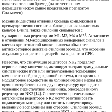
является отилония бромид (на отечественном
фармацевтическом рынке представлен препаратом
Спазмомен).
Механизм действия отилония бромида комплексный и
преимущественно состоит из блокирования кальциевых
каналов L-типа; также отилоний связывается с
1
мускариновыми рецепторами М1, М2, М4 и М5
. Антагонизм
в отношении М3-ассоциированных кальциевых сигналов в
клетках крипт толстой кишки человека объясняет
антисекреторное действие отилония бромида, что особенно
актуально у пациентов с диарейным вариантом СРК.
Известно, что стимуляция рецепторов NK2 подавляет
перистальтику кишечника, активируя экстраинтрамуральные
симпатические пути или интрамуральные тормозящие
компоненты нейроэндокринной системы, в то время как
модуляторное воздействие на холинергические нервы или
прямое воздействие на гладкую мускулатуру приводит к
усилению перистальтики кишечника, опосредованному
рецепторами NK2 [14]. Соответственно, селективные
антагонисты рецепторов NK2 могут реактивировать
подавленную моторику или снизить гипермоторику,
вызванную воспалением или стрессом. Отилония бромид,
являясь антагонистом рецепторов NK2, не только оказывает