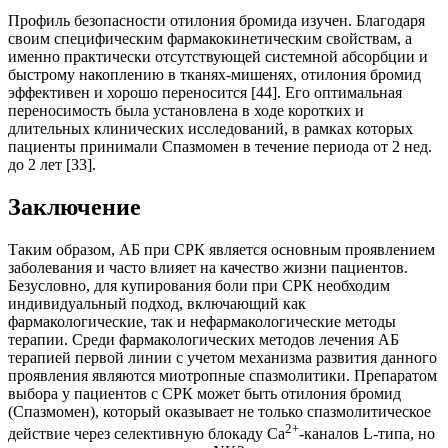
Профиль безопасности отилония бромида изучен. Благодаря
своим специфическим фармакокинетическим свойствам, а
именно практически отсутствующей системной абсорбции и
быстрому накоплению в тканях-мишенях, отилония бромид
эффективен и хорошо переносится [44]. Его оптимальная
переносимость была установлена в ходе коротких и
длительных клинических исследований, в рамках которых
пациенты принимали Спазмомен в течение периода от 2 нед.
до 2 лет [33].
Заключение
Таким образом, АБ при СРК является основным проявлением
заболевания и часто влияет на качество жизни пациентов.
Безусловно, для купирования боли при СРК необходим
индивидуальный подход, включающий как
фармакологические, так и нефармакологические методы
терапии. Среди фармакологических методов лечения АБ
терапией первой линии с учетом механизма развития данного
проявления являются миотропные спазмолитики. Препаратом
выбора у пациентов с СРК может быть отилония бромид
(Спазмомен), который оказывает не только спазмолитическое
2+
действие через селективную блокаду Са
-каналов L-типа, но