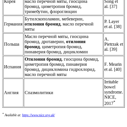
Корея
масло перечной мяты, гиосцина
Song et
бромид, циметропия бромид,
al. [37]
тримебутин, флороглюцин
Бутилскополамин, мебеверин,
P. Layer
Германия
отилония бромид
, масло перечной
et al. [38]
мяты
Масло перечной мяты, гиосцина
A.
бромид, дротаверин,
отилония
Польша
Pietrzak et
бромид
, циметропия бромид,
al. [39]
пинаверия бромид, дицикломин
Отилония бромид
, гиосцина бромид,
циметропия бромид, пинаверия
F. Mearin
Испания
бромид, дицикломина гидрохлорид,
et al. [40]
масло перечной мяты
Irritable
bowel
syndrome.
Англия
Спазмолитики
NICE,
*
2017
*
Available at:
https://www.nice.org.uk/