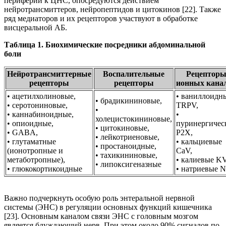
периферии к ЦНС, опосредуются действием
нейротрансмиттеров, нейропептидов и цитокинов [22]. Также
ряд медиаторов и их рецепторов участвуют в обработке
висцеральной АБ.
Таблица 1. Биохимические посредники абдоминальной
боли
Нейротрансмиттерные
Воспалительные
Рецептор
рецепторы
рецепторы
ионных кана
• ацетилхолиновые,
• ваниллоидн
• брадикининовые,
• серотониновые,
TRPV,
•
• каннабиноидные,
•
холецистокининовые,
• опиоидные,
пуринергичес
• цитокиновые,
• GABA,
P2X,
• лейкотриеновые,
• глутаматные
• кальциевые
• простаноидные,
(ионотропные и
CaV,
• тахикининовые,
метаботропные),
• калиевые KV
• липоксигеназные
• глюкокортикоидные
• натриевые 
Важно подчеркнуть особую роль энтеральной нервной
системы (ЭНС) в регуляции основных функций кишечника
[23]. Основным каналом связи ЭНС с головным мозгом
является блуждающий нерв. При этом около 90% сигналов по