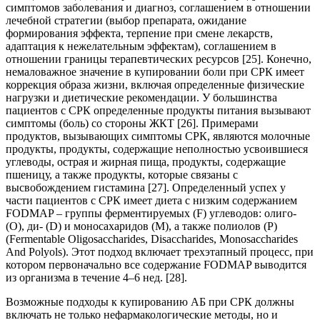
симптомов заболевания и диагноз, соглашением в отношении
лечебной стратегии (выбор препарата, ожидание
формирования эффекта, терпение при смене лекарств,
адаптация к нежелательным эффектам), соглашением в
отношении границы терапевтических ресурсов [25]. Конечно,
немаловажное значение в купировании боли при СРК имеет
коррекция образа жизни, включая определенные физические
нагрузки и диетические рекомендации. У большинства
пациентов с СРК определенные продукты питания вызывают
симптомы (боль) со стороны ЖКТ [26]. Примерами
продуктов, вызывающих симптомы СРК, являются молочные
продукты, продукты, содержащие неполностью усвоившиеся
углеводы, острая и жирная пища, продукты, содержащие
пшеницу, а также продукты, которые связаны с
высвобождением гистамина [27]. Определенный успех у
части пациентов с СРК имеет диета с низким содержанием
FODMAP – группы ферментируемых (F) углеводов: олиго-
(O), ди- (D) и моносахаридов (M), а также полиолов (P)
(Fermentable Oligosaccharides, Disaccharides, Monosaccharides
And Polyols). Этот подход включает трехэтапный процесс, при
котором первоначально все содержание FODMAP выводится
из организма в течение 4–6 нед. [28].
Возможные подходы к купированию АБ при СРК должны
включать не только нефармакологические методы, но и