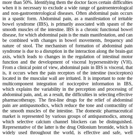
more than 50%. Identifying them the doctor faces certain difficulties
when it is necessary to exclude a wide range of gastroenterological
and non-gastroenterological diseases. Often abdominal pain occurs
in a spastic form. Abdominal pain, as a manifestation of irritable
bowel syndrome (IBS), is primarily associated with spasm of the
smooth muscles of the intestine. IBS is a chronic functional bowel
disease, for which abdominal pain is the main manifestation, and can
be combined with changes in bowel movements, frequency and
nature of stool. The mechanism of formation of abdominal pain
syndrome is due to a disruption in the interaction along the brain-gut
axis, which leads to changes in the regulation of intestinal motor
function and the development of visceral hypersensitivity (VH).
From a clinical point of view, abdominal pain in IBS is visceral, that
is, it occurs when the pain receptors of the intestine (nociceptors)
located in the muscular wall are irritated. It is important to note the
multicomponent integration of nociceptive information in IBS,
which explains the variability in the perception and processing of
abdominal pain, and, as a result, the difficulties in selecting effective
pharmacotherapy. The first-line drugs for the relief of abdominal
pain are antispasmodics, which reduce the tone and contractility of
the smooth muscles of the intestine. The domestic pharmaceutical
market is represented by various groups of antispasmodics, among
which selective calcium channel blockers can be distinguished.
Representative of the latter is the drug Otilonium bromide, which is
widely used throughout the world, is effective and safe, well