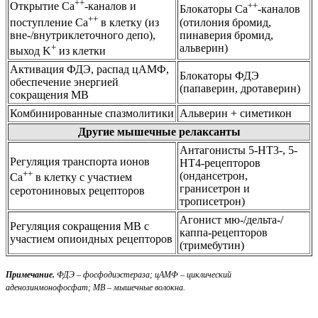
++
++
Открытие Ca
-каналов и
Блокаторы Ca
-каналов
++
(отилония бромид,
поступление Ca
в клетку (из
пинаверия бромид,
вне-/внутриклеточного депо),
альверин)
+
выход K
из клетки
Активация ФДЭ, распад цАМФ,
Блокаторы ФДЭ
обеспечение энергией
(папаверин, дротаверин)
сокращения МВ
Комбинированные спазмолитики
Альверин + симетикон
Другие мышечные релаксанты
Антагонисты 5-НT3-, 5-
Регуляция транспорта ионов
НT4-рецепторов
++
(ондансетрон,
Ca
в клетку с участием
гранисетрон и
серотониновых рецепторов
трописетрон)
Агонист мю-/дельта-/
Регуляция сокращения МВ с
каппа-рецепторов
участием опиоидных рецепторов
(тримебутин)
Примечание.
ФДЭ – фосфодиэстераза; цАМФ – циклический
аденозинмонофосфат; МВ – мышечные волокна.