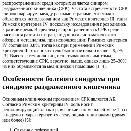
распространенным среди которых является синдром
раздраженного кишечника (СРК). Частота встречаемости СРК
широко варьирует между разными странами, что может
объясняться использованием как Римских критериев III, так и
Римских критериев IV, поскольку исследования проводились
в разное время. В среднем распространенность СРК среди
населения развитых стран, по данным систематического
обзора и метаанализа, при использовании Римских критериев
IV составила 3,8%, тогда как при применении Римских
критериев III этот показатель был значительно выше – 9,2%
[3]. Вместе с тем доля лиц, испытывающих симптомы,
соответствующие СРК, вероятно, выше, однако лишь 25–30%
из них обращаются за медицинской помощью [1, 4].
Особенности болевого синдрома при
синдроме раздраженного кишечника
Основным клиническим проявлением СРК является АБ.
Согласно Римским критериям IV, боль носит
рецидивирующий характер, возникает по меньшей мере 1 раз
в неделю и характеризуется следующими признаками (двумя
или более) [5]:
Связана с дефекацией.