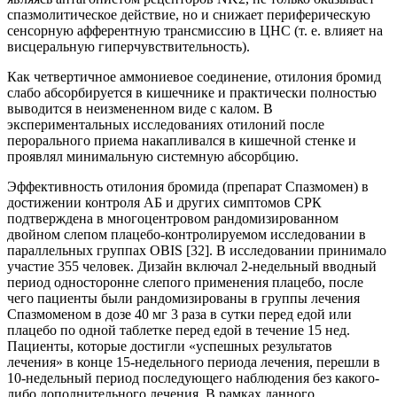
спазмолитическое действие, но и снижает периферическую
сенсорную афферентную трансмиссию в ЦНС (т. е. влияет на
висцеральную гиперчувствительность).
Как четвертичное аммониевое соединение, отилония бромид
слабо абсорбируется в кишечнике и практически полностью
выводится в неизмененном виде с калом. В
экспериментальных исследованиях отилоний после
перорального приема накапливался в кишечной стенке и
проявлял минимальную системную абсорбцию.
Эффективность отилония бромида (препарат Спазмомен) в
достижении контроля АБ и других симптомов СРК
подтверждена в многоцентровом рандомизированном
двойном слепом плацебо-контролируемом исследовании в
параллельных группах OBIS [32]. В исследовании принимало
участие 355 человек. Дизайн включал 2-недельный вводный
период односторонне слепого применения плацебо, после
чего пациенты были рандомизированы в группы лечения
Спазмоменом в дозе 40 мг 3 раза в сутки перед едой или
плацебо по одной таблетке перед едой в течение 15 нед.
Пациенты, которые достигли «успешных результатов
лечения» в конце 15-недельного периода лечения, перешли в
10-недельный период последующего наблюдения без какого-
либо дополнительного лечения. В рамках данного