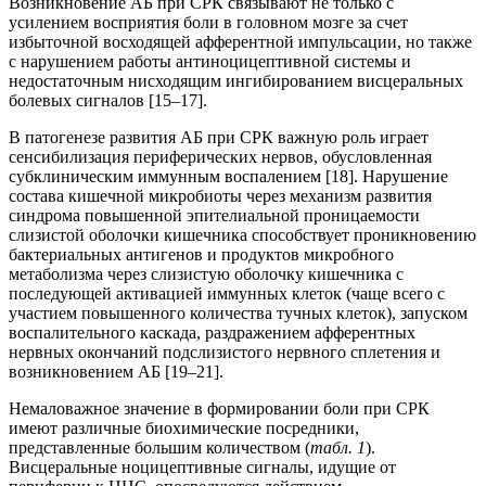
Возникновение АБ при СРК связывают не только с
усилением восприятия боли в головном мозге за счет
избыточной восходящей афферентной импульсации, но также
с нарушением работы антиноцицептивной системы и
недостаточным нисходящим ингибированием висцеральных
болевых сигналов [15–17].
В патогенезе развития АБ при СРК важную роль играет
сенсибилизация периферических нервов, обусловленная
субклиническим иммунным воспалением [18]. Нарушение
состава кишечной микробиоты через механизм развития
синдрома повышенной эпителиальной проницаемости
слизистой оболочки кишечника способствует проникновению
бактериальных антигенов и продуктов микробного
метаболизма через слизистую оболочку кишечника с
последующей активацией иммунных клеток (чаще всего с
участием повышенного количества тучных клеток), запуском
воспалительного каскада, раздражением афферентных
нервных окончаний подслизистого нервного сплетения и
возникновением АБ [19–21].
Немаловажное значение в формировании боли при СРК
имеют различные биохимические посредники,
представленные большим количеством (
табл. 1
).
Висцеральные ноцицептивные сигналы, идущие от