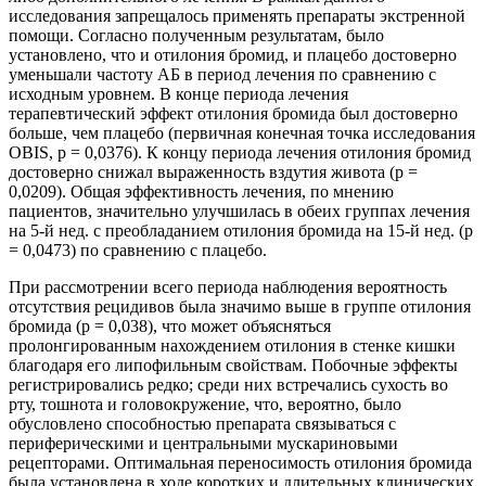
исследования запрещалось применять препараты экстренной
помощи. Согласно полученным результатам, было
установлено, что и отилония бромид, и плацебо достоверно
уменьшали частоту АБ в период лечения по сравнению с
исходным уровнем. В конце периода лечения
терапевтический эффект отилония бромида был достоверно
больше, чем плацебо (первичная конечная точка исследования
OBIS, p = 0,0376). К концу периода лечения отилония бромид
достоверно снижал выраженность вздутия живота (р =
0,0209). Общая эффективность лечения, по мнению
пациентов, значительно улучшилась в обеих группах лечения
на 5-й нед. с преобладанием отилония бромида на 15-й нед. (р
= 0,0473) по сравнению с плацебо.
При рассмотрении всего периода наблюдения вероятность
отсутствия рецидивов была значимо выше в группе отилония
бромида (p = 0,038), что может объясняться
пролонгированным нахождением отилония в стенке кишки
благодаря его липофильным свойствам. Побочные эффекты
регистрировались редко; среди них встречались сухость во
рту, тошнота и головокружение, что, вероятно, было
обусловлено способностью препарата связываться с
периферическими и центральными мускариновыми
рецепторами. Оптимальная переносимость отилония бромида
была установлена в ходе коротких и длительных клинических