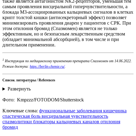
также является антагонистом NK2-рецепторов, уменьшая тем
самым проявления висцеральной гиперчувствительности, а
блокада М3-ассоциированных кальциевых сигналов в клетках
крипт толстой кишки (антисекреторный эффект) позволяет
минимизировать проявления диареи у пациентов с СРК. При
этом отилония бромид (Спазмомен) является не только
эффективным, но и безопасным лекарственным средством
(обладает минимальной абсорбцией), в том числе и при
длительном применении.
1
Инструкция по медицинскому применению препарата Спазмомен от 14.06.2022.
Режим доступа:
https://berlin-chemie.ru/
.
Список литературы / References
Развернуть
Фото: Kmpzzz/FOTODOM/Shutterstoсk
Ключевые слова:
функциональные заболевания кишечника
спастическая боль
висцеральная чувствительность
спазмолитики
блокаторы кальциевых каналов
отилония
бромид