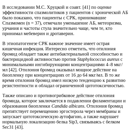
В исследовании М.С. Хруцкой и соавт. [41] по оценке
эффективности спазмолитиков у пациентов с хронической АБ
было показано, что пациенты с СРК, принимавшие
Спазмомен (n = 37), отмечали уменьшение АБ, метеоризма,
урчания и частоты стула значительно чаще, чем те, кто
принимал мебеверин и дротаверин.
В этиопатогенезе СРК важное значение имеет острая
кишечная инфекция. Интересно отметить, что отилония
бромид обладает также антибактериальной способностью и
бактерицидной активностью против
Staphylococcus aureus
с
минимальными ингибирующими концентрациями 4–8 мкг/
мл [42]. Отилония бромид оказывал мощное действие на
биопленку при концентрациях от 16 до 64 мкг/мл. В то же
время отилония бромид имел низкую тенденцию к развитию
резистентности и обладал ограниченной цитотоксичностью.
Также описано и противогрибковое действие отилония
бромида, которое заключается в подавлении филаментации и
образования биопленки
Candida albicans
. Отилония бромид
препятствует перемещению эргостерола через мембраны и
запускает цитотоксическую аутофагию, а также нарушает
нормальную локализацию белка Sip3, связываясь с белком
Sec31 [43].