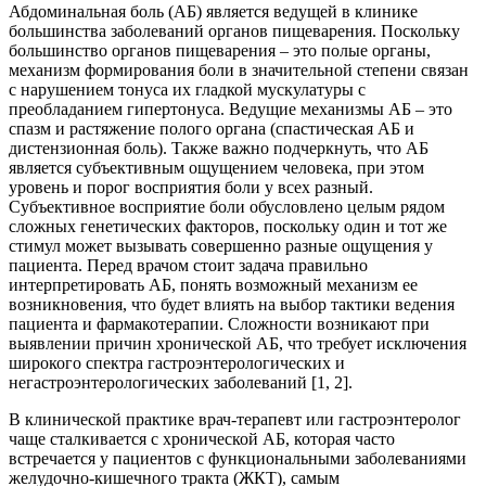
Абдоминальная боль (АБ) является ведущей в клинике
большинства заболеваний органов пищеварения. Поскольку
большинство органов пищеварения – это полые органы,
механизм формирования боли в значительной степени связан
с нарушением тонуса их гладкой мускулатуры с
преобладанием гипертонуса. Ведущие механизмы АБ – это
спазм и растяжение полого органа (спастическая АБ и
дистензионная боль). Также важно подчеркнуть, что АБ
является субъективным ощущением человека, при этом
уровень и порог восприятия боли у всех разный.
Субъективное восприятие боли обусловлено целым рядом
сложных генетических факторов, поскольку один и тот же
стимул может вызывать совершенно разные ощущения у
пациента. Перед врачом стоит задача правильно
интерпретировать АБ, понять возможный механизм ее
возникновения, что будет влиять на выбор тактики ведения
пациента и фармакотерапии. Сложности возникают при
выявлении причин хронической АБ, что требует исключения
широкого спектра гастроэнтерологических и
негастроэнтерологических заболеваний [1, 2].
В клинической практике врач-терапевт или гастроэнтеролог
чаще сталкивается с хронической АБ, которая часто
встречается у пациентов с функциональными заболеваниями
желудочно-кишечного тракта (ЖКТ), самым