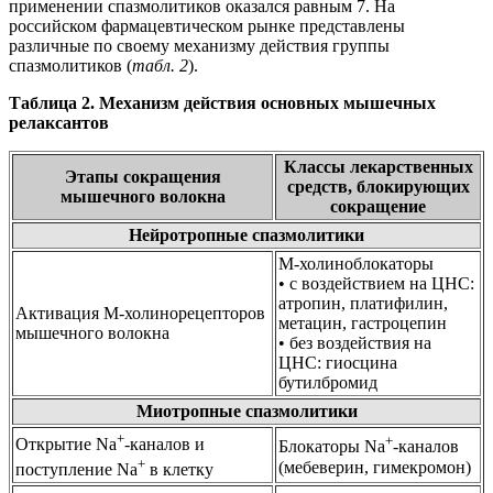
применении спазмолитиков оказался равным 7. На
российском фармацевтическом рынке представлены
различные по своему механизму действия группы
спазмолитиков (
табл. 2
).
Таблица 2. Механизм действия основных мышечных
релаксантов
Классы лекарственных
Этапы сокращения
средств, блокирующих
мышечного волокна
сокращение
Нейротропные спазмолитики
М-холиноблокаторы
• с воздействием на ЦНС:
атропин, платифилин,
Активация М-холинорецепторов
метацин, гастроцепин
мышечного волокна
• без воздействия на
ЦНС: гиосцина
бутилбромид
Миотропные спазмолитики
+
+
Открытие Na
-каналов и
Блокаторы Na
-каналов
+
(мебеверин, гимекромон)
поступление Na
в клетку