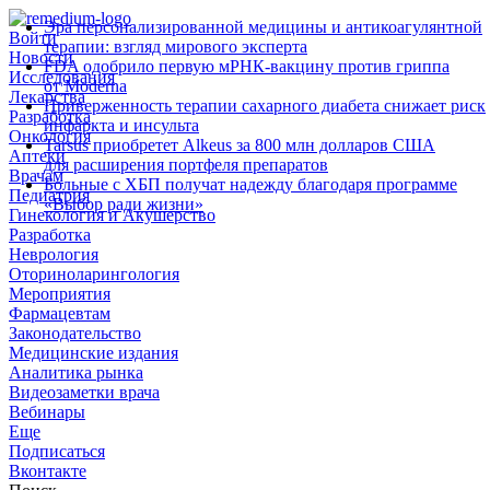
Эра персонализированной медицины и антикоагулянтной
Войти
терапии: взгляд мирового эксперта
Новости
FDA одобрило первую мРНК‑вакцину против гриппа
Исследования
от Moderna
Лекарства
Приверженность терапии сахарного диабета снижает риск
Разработка
инфаркта и инсульта
Онкология
Tarsus приобретет Alkeus за 800 млн долларов США
Аптеки
для расширения портфеля препаратов
Врачам
Больные с ХБП получат надежду благодаря программе
Педиатрия
«Выбор ради жизни»
Гинекология и Акушерство
Разработка
Неврология
Оториноларингология
Мероприятия
Фармацевтам
Законодательство
Медицинские издания
Аналитика рынка
Видеозаметки врача
Вебинары
Еще
Подписаться
Вконтакте