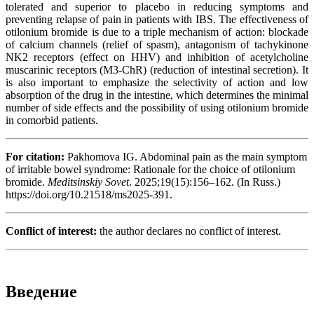
tolerated and superior to placebo in reducing symptoms and
preventing relapse of pain in patients with IBS. The effectiveness of
otilonium bromide is due to a triple mechanism of action: blockade
of calcium channels (relief of spasm), antagonism of tachykinone
NK2 receptors (effect on HHV) and inhibition of acetylcholine
muscarinic receptors (M3-ChR) (reduction of intestinal secretion). It
is also important to emphasize the selectivity of action and low
absorption of the drug in the intestine, which determines the minimal
number of side effects and the possibility of using otilonium bromide
in comorbid patients.
For citation:
Pakhomova IG. Abdominal pain as the main symptom
of irritable bowel syndrome: Rationale for the choice of otilonium
bromide.
Meditsinskiy Sovet
. 2025;19(15):156–162. (In Russ.)
https://doi.org/10.21518/ms2025-391.
Conflict of interest:
the author declares no conflict of interest.
Введение