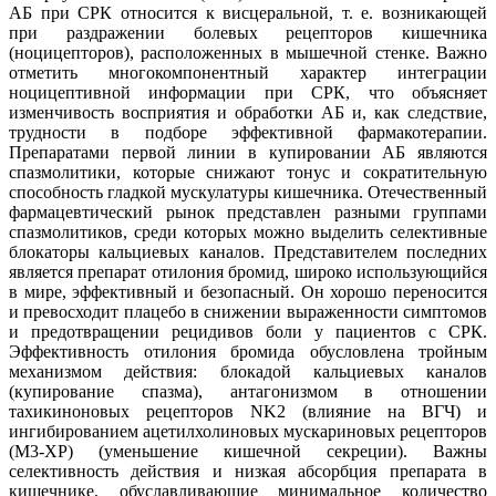
АБ при СРК относится к висцеральной, т. е. возникающей
при раздражении болевых рецепторов кишечника
(ноцицепторов), расположенных в мышечной стенке. Важно
отметить многокомпонентный характер интеграции
ноцицептивной информации при СРК, что объясняет
изменчивость восприятия и обработки АБ и, как следствие,
трудности в подборе эффективной фармакотерапии.
Препаратами первой линии в купировании АБ являются
спазмолитики, которые снижают тонус и сократительную
способность гладкой мускулатуры кишечника. Отечественный
фармацевтический рынок представлен разными группами
спазмолитиков, среди которых можно выделить селективные
блокаторы кальциевых каналов. Представителем последних
является препарат отилония бромид, широко использующийся
в мире, эффективный и безопасный. Он хорошо переносится
и превосходит плацебо в снижении выраженности симптомов
и предотвращении рецидивов боли у пациентов с СРК.
Эффективность отилония бромида обусловлена тройным
механизмом действия: блокадой кальциевых каналов
(купирование спазма), антагонизмом в отношении
тахикиноновых рецепторов NK2 (влияние на ВГЧ) и
ингибированием ацетилхолиновых мускариновых рецепторов
(М3-ХР) (уменьшение кишечной секреции). Важны
селективность действия и низкая абсорбция препарата в
кишечнике, обуславливающие минимальное количество