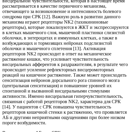
висцеральной чувствительности, которая в настоящее время
рассматривается в качестве первичного механизма,
отвечающего за возникновение и интенсивность болевого
синдрома при СРК [12]. Важную роль в развитии данного
механизма играют рецепторы NK2 (тахикининовые
рецепторы), которые локализуются в ЖКТ и экспрессируются
в клетках мышечного слоя, мышечной пластинки слизистой
оболочки, в энтероцитах и иммунных клетках, а также в
возбуждающих и тормозящих нейронах подслизистой
оболочки и мышечного сплетения [13]. Активация
рецепторов NK2 происходит в ответ на механическое
растяжение кишки, что усиливает чувствительность
висцеральных афферентов к раздражителям, в результате чего
происходит усиление рефлекторных висцеромоторных
реакций на кишечное растяжение. Также может происходить
сенситизация нейронов дорсального рога спинного мозга
(центральная сенситизация) и повышение уровней их
спонтанной и вызванной висцеральными стимулами
активности. Именно висцеральная гиперчувствительность,
связанная с работой рецепторов NK2, характерна для СРК
[14]. У пациентов с СРК повышена чувствительность
рецепторов кишечной стенки к растяжению, что проявляется
АБ и другими неприятными ощущениями при более низком
пороге возбудимости.