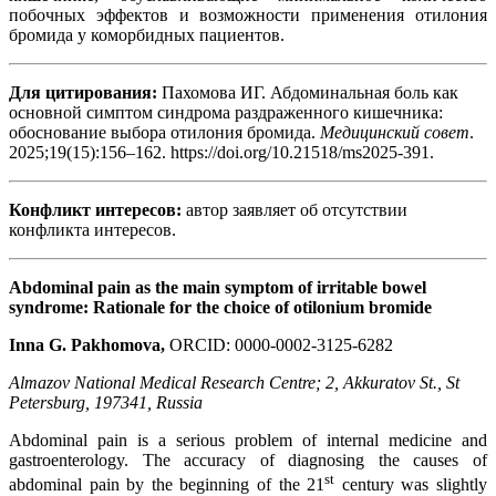
побочных эффектов и возможности применения отилония
бромида у коморбидных пациентов.
Для цитирования:
Пахомова ИГ. Абдоминальная боль как
основной симптом синдрома раздраженного кишечника:
обоснование выбора отилония бромида.
Медицинский совет
.
2025;19(15):156–162. https://doi.org/10.21518/ms2025-391.
Конфликт интересов:
автор заявляет об отсутствии
конфликта интересов.
Abdominal pain as the main symptom of irritable bowel
syndrome: Rationale for the choice of otilonium bromide
Inna G. Pakhomova,
ORCID: 0000-0002-3125-6282
Almazov National Medical Research Centre; 2, Akkuratov St., St
Petersburg, 197341, Russia
Abdominal pain is a serious problem of internal medicine and
gastroenterology. The accuracy of diagnosing the causes of
st
abdominal pain by the beginning of the 21
century was slightly