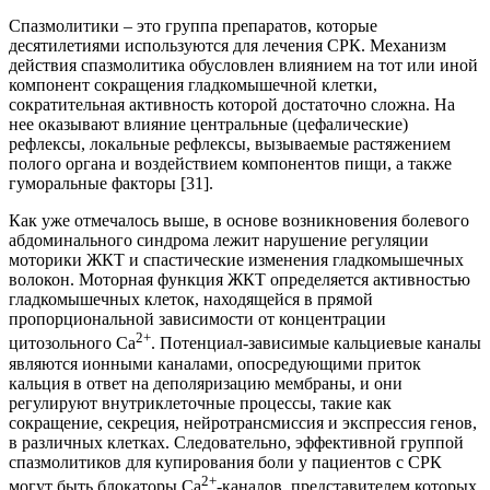
Спазмолитики – это группа препаратов, которые
десятилетиями используются для лечения СРК. Механизм
действия спазмолитика обусловлен влиянием на тот или иной
компонент сокращения гладкомышечной клетки,
сократительная активность которой достаточно сложна. На
нее оказывают влияние центральные (цефалические)
рефлексы, локальные рефлексы, вызываемые растяжением
полого органа и воздействием компонентов пищи, а также
гуморальные факторы [31].
Как уже отмечалось выше, в основе возникновения болевого
абдоминального синдрома лежит нарушение регуляции
моторики ЖКТ и спастические изменения гладкомышечных
волокон. Моторная функция ЖКТ определяется активностью
гладкомышечных клеток, находящейся в прямой
пропорциональной зависимости от концентрации
2+
цитозольного Са
. Потенциал-зависимые кальциевые каналы
являются ионными каналами, опосредующими приток
кальция в ответ на деполяризацию мембраны, и они
регулируют внутриклеточные процессы, такие как
сокращение, секреция, нейротрансмиссия и экспрессия генов,
в различных клетках. Следовательно, эффективной группой
спазмолитиков для купирования боли у пациентов с СРК
2+
могут быть блокаторы Са
-каналов, представителем которых