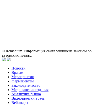
Вся информация, размещенная на веб-сайте, предназначена
исключительно для работников здравоохранения. Информация
о препаратах, отпускаемых по рецепту, предназначена только
для медицинских и фармацевтических специалистов.
Информация, содержащаяся на сайте, не должна использоваться
пациентами для принятия самостоятельного решения о
применении представленных лекарственных препаратов и не
может служить заменой очной консультации врача.
© Remedium. Информация сайта защищена законом об
авторских правах.
Новости
Врачам
Мероприятия
Фармацевтам
Законодательство
Медицинские издания
Аналитика рынка
Видеозаметки врача
Вебинары