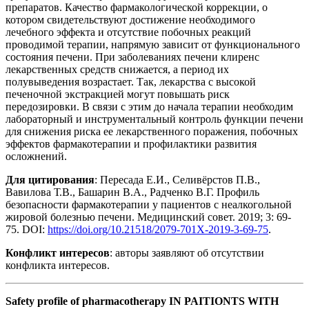
препаратов. Качество фармакологической коррекции, о
котором свидетельствуют достижение необходимого
лечебного эффекта и отсутствие побочных реакций
проводимой терапии, напрямую зависит от функционального
состояния печени. При заболеваниях печени клиренс
лекарственных средств снижается, а период их
полувыведения возрастает. Так, лекарства с высокой
печеночной экстракцией могут повышать риск
передозировки. В связи с этим до начала терапии необходим
лабораторный и инструментальный контроль функции печени
для снижения риска ее лекарственного поражения, побочных
эффектов фармакотерапии и профилактики развития
осложнений.
Для цитирования
: Пересада Е.И., Селивёрстов П.В.,
Вавилова Т.В., Башарин В.А., Радченко В.Г. Профиль
безопасности фармакотерапии у пациентов с неалкогольной
жировой болезнью печени. Медицинский совет. 2019; 3: 69-
75. DOI:
https://doi.org/10.21518/2079-701X-2019-3-69-75
.
Конфликт интересов
: авторы заявляют об отсутствии
конфликта интересов.
Safety profile of pharmacotherapy IN PAITIONTS WITH