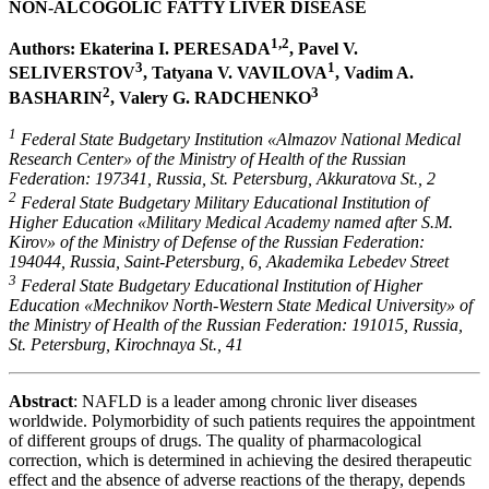
NON-ALCOGOLIC FATTY LIVER DISEASE
1,2
Authors: Ekaterina I. PERESADA
, Pavel V.
3
1
SELIVERSTOV
, Tatyana V. VAVILOVA
, Vadim A.
2
3
BASHARIN
, Valery G. RADCHENKO
1
Federal State Budgetary Institution «Almazov National Medical
Research Center» of the Ministry of Health of the Russian
Federation: 197341, Russia, St. Petersburg, Akkuratova St., 2
2
Federal State Budgetary Military Educational Institution of
Higher Education «Military Medical Academy named after S.M.
Kirov» of the Ministry of Defense of the Russian Federation:
194044, Russia, Saint-Petersburg, 6, Akademika Lebedev Street
3
Federal State Budgetary Educational Institution of Higher
Education «Mechnikov North-Western State Medical University» of
the Ministry of Health of the Russian Federation: 191015, Russia,
St. Petersburg, Kirochnaya St., 41
Abstract
: NAFLD is a leader among chronic liver diseases
worldwide. Polymorbidity of such patients requires the appointment
of different groups of drugs. The quality of pharmacological
correction, which is determined in achieving the desired therapeutic
effect and the absence of adverse reactions of the therapy, depends