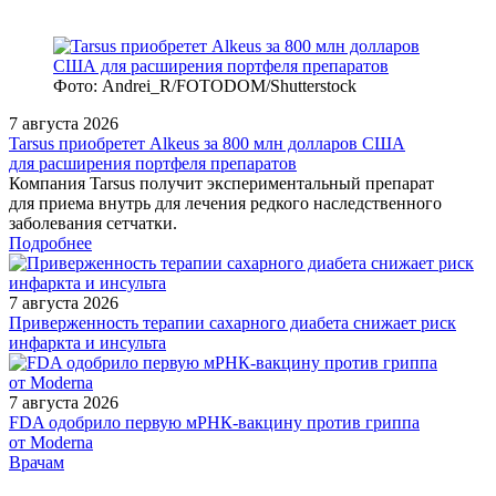
Фото: Andrei_R/FOTODOM/Shutterstock
7 августа 2026
Tarsus приобретет Alkeus за 800 млн долларов США
для расширения портфеля препаратов
Компания Tarsus получит экспериментальный препарат
для приема внутрь для лечения редкого наследственного
заболевания сетчатки.
Подробнее
7 августа 2026
Приверженность терапии сахарного диабета снижает риск
инфаркта и инсульта
7 августа 2026
FDA одобрило первую мРНК‑вакцину против гриппа
от Moderna
/doctor/gastroenterology/Profil_bezopasnosti_farmakoterapii_u_pat
Врачам