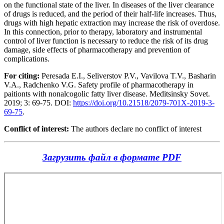
on the functional state of the liver. In diseases of the liver clearance
of drugs is reduced, and the period of their half-life increases. Thus,
drugs with high hepatic extraction may increase the risk of overdose.
In this connection, prior to therapy, laboratory and instrumental
control of liver function is necessary to reduce the risk of its drug
damage, side effects of pharmacotherapy and prevention of
complications.
For citing:
Peresada E.I., Seliverstov P.V., Vavilova T.V., Basharin
V.A., Radchenko V.G. Safety profile of pharmacotherapy in
paitionts with nonalcogolic fatty liver disease. Meditsinsky Sovet.
2019; 3: 69-75. DOI:
https://doi.org/10.21518/2079-701X-2019-3-
69-75
.
Conflict of interest:
The authors declare no conflict of interest
Загрузить файл в формате PDF