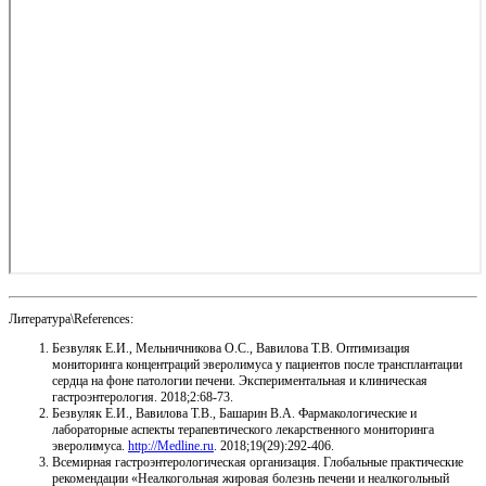
Литература\References:
Безвуляк Е.И., Мельничникова О.С., Вавилова Т.В. Оптимизация
мониторинга концентраций эверолимуса у пациентов после трансплантации
сердца на фоне патологии печени. Экспериментальная и клиническая
гастроэнтерология. 2018;2:68-73.
Безвуляк Е.И., Вавилова Т.В., Башарин В.А. Фармакологические и
лабораторные аспекты терапевтического лекарственного мониторинга
эверолимуса.
http://Medline.ru
. 2018;19(29):292-406.
Всемирная гастроэнтерологическая организация. Глобальные практические
рекомендации «Неалкогольная жировая болезнь печени и неалкогольный