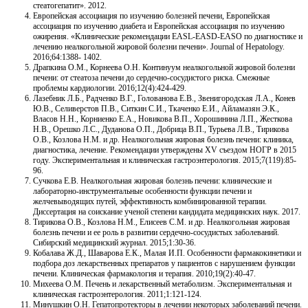
стеатогепатит». 2012.
Европейская ассоциация по изучению болезней печени, Европейская
ассоциация по изучению диабета и Европейская ассоциация по изучению
ожирения. «Клинические рекомендации EASL-EASD-EASO по диагностике и
лечению неалкогольной жировой болезни печени». Journal of Hepatology.
2016;64:1388- 1402.
Драпкина О.М., Корнеева О.Н. Континуум неалкогольной жировой болезни
печени: от стеатоза печени до сердечно-сосудистого риска. Смежные
проблемы кардиологии. 2016;12(4):424-429.
Лазебник Л.Б., Радченко В.Г., Голованова Е.В., Звенигородская Л.А., Конев
Ю.В., Селиверстов П.В., Ситкин С.И., Ткаченко Е.И., Айламазян Э.К.,
Власов Н.Н., Корниенко Е.А., Новикова В.П., Хорошинина Л.П., Жесткова
Н.В., Орешко Л.С., Дуданова О.П., Добрица В.П., Турьева Л.В., Тирикова
О.В., Козлова Н.М. и др. Неалкогольная жировая болезнь печени: клиника,
диагностика, лечение. Рекомендации утверждены XV съездом НОГР в 2015
году. Экспериментальная и клиническая гастроэнтерология. 2015;7(119):85-
96.
Сучкова Е.В. Неалкогольная жировая болезнь печени: клинические и
лабораторно-инструментальные особенности функции печени и
желчевыводящих путей, эффективность комбинированной терапии.
Диссертация на соискание ученой степени кандидата медицинских наук. 2017.
Тирикова О.В., Козлова Н.М., Елисеев С.М. и др. Неалкогольная жировая
болезнь печени и ее роль в развитии сердечно-сосудистых заболеваний.
Сибирский медицинский журнал. 2015;1:30-36.
Кобалава Ж.Д., Шаварова Е.К., Малая И.П. Особенности фармакокинетики и
подбора доз лекарственных препаратов у пациентов с нарушением функции
печени. Клиническая фармакология и терапия. 2010;19(2):40-47.
Михеева О.М. Печень и лекарственный метаболизм. Экспериментальная и
клиническая гастроэнтерология. 2011;1:121-124.
Минушкин О.Н. Гепатопротекторы в лечении некоторых заболеваний печени.