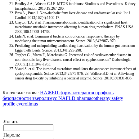
Bradley J.A., Watson C.J.E. MTOR inhibitors: Sirolimus and Everolimus. Kidney
transplantation. 2013;19:267-286.
Brea A., Puzo J. Non-alcoholic fatty liver disease and cardiovascular risk. Int J
Cardiol. 2013;167(4):1109-17.
Clayton T.A. et al. Pharmacometabonomic identification of a significiant host-
microbiome metabolic interaction affecting human drug metabolism. PNAS USA.
2009;106:14728-14733.
Lida N. et al. Commensal bacteria control cancer response to therapy by
modulating the tumor microenvironment. Scince. 2013;342:967- 970.
Predicting and mainpulatiing cardiac drug inactivation by the human gut bacterium
Eggerthella Lenta. Scince. 2013;341:295-298.
Targher G., Marra F., Marchesini G. Increased risk of cardiovascular disease in
non-alcoholic fatty liver disease: causal effect or epiphenomenon? Diabetologia.
2008;51(11):1947-1953.
Viaud S. et al. The intestinal microbiota modulates the anticancer immune effects of
cyclophosphamide. Scince. 2013;342:971-976. 28. Wallace B.D. et al. Alleviating
cancer drug toxicity by inhibiting a bacterial enzyme. Scince. 2010;330:831-835.
Ключевые слова:
НАЖБП
фармакотерапия
профиль
безопасности
эверолимус
NAFLD
pharmacotherapy
safety
profile
everolimus
Логин:
Пароль: