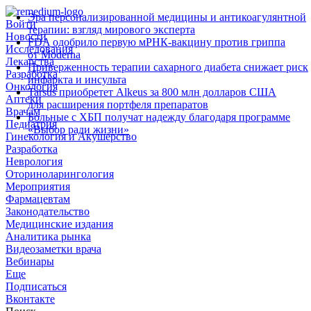
Эра персонализированной медицины и антикоагулянтной
Войти
терапии: взгляд мирового эксперта
Новости
FDA одобрило первую мРНК‑вакцину против гриппа
Исследования
от Moderna
Лекарства
Приверженность терапии сахарного диабета снижает риск
Разработка
инфаркта и инсульта
Онкология
Tarsus приобретет Alkeus за 800 млн долларов США
Аптеки
для расширения портфеля препаратов
Врачам
Больные с ХБП получат надежду благодаря программе
Педиатрия
«Выбор ради жизни»
Гинекология и Акушерство
Разработка
Неврология
Оториноларингология
Мероприятия
Фармацевтам
Законодательство
Медицинские издания
Аналитика рынка
Видеозаметки врача
Вебинары
Еще
Подписаться
Вконтакте