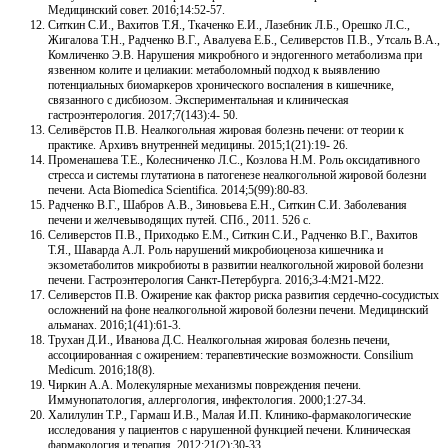
Медицинский совет. 2016;14:52-57.
Ситкин С.И., Вахитов Т.Я., Ткаченко Е.И., Лазебник Л.Б., Орешко Л.С.,
Жигалова Т.Н., Радченко В.Г., Авалуева Е.Б., Селиверстов П.В., Утсаль В.А.,
Комличенко Э.В. Нарушения микробного и эндогенного метаболизма при
язвенном колите и целиакии: метаболомный подход к выявлению
потенциальных биомаркеров хронического воспаления в кишечнике,
связанного с дисбиозом. Экспериментальная и клиническая
гастроэнтерология. 2017;7(143):4- 50.
Селивёрстов П.В. Неалкогольная жировая болезнь печени: от теории к
практике. Архивъ внутренней медицины. 2015;1(21):19- 26.
Променашева Т.Е., Колесниченко Л.С., Козлова Н.М. Роль оксидативного
стресса и системы глутатиона в патогенезе неалкогольной жировой болезни
печени. Acta Biomedica Scientifica. 2014;5(99):80-83.
Радченко В.Г., Шабров А.В., Зиновьева Е.Н., Ситкин С.И. Заболевания
печени и желчевыводящих путей. СПб., 2011. 526 с.
Селиверстов П.В., Приходько Е.М., Ситкин С.И., Радченко В.Г., Вахитов
Т.Я., Шаварда А.Л. Роль нарушений микробиоценоза кишечника и
экзометаболитов микробиоты в развитии неалкогольной жировой болезни
печени. Гастроэнтерология Санкт-Петербурга. 2016;3-4:M21-M22.
Селиверстов П.В. Ожирение как фактор риска развития сердечно-сосудистых
осложнений на фоне неалкогольной жировой болезни печени. Медицинский
альманах. 2016;1(41):61-3.
Трухан Д.И., Иванова Д.С. Неалкогольная жировая болезнь печени,
ассоциированная с ожирением: терапевтические возможности. Consilium
Medicum. 2016;18(8).
Чиркин А.А. Молекулярные механизмы повреждения печени.
Иммунопатология, аллергология, инфектология. 2000;1:27-34.
Халилулин Т.Р., Гармаш И.В., Малая И.П. Клинико-фармакологические
исследования у пациентов с нарушенной функцией печени. Клиническая
фармакология и терапия. 2012;21(2):30-33.