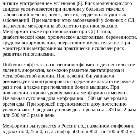
низким употреблением углеводов [8]. Риск молочнокислого
ацидоза увеличивается при наличии у больных тяжелых
заболеваний печени, почек, легких, сердечно-сосудистых
заболеваний. При наличии этих заболеваний у больных с СД
назначение метформина абсолютно противопоказано.
Метформин также противопоказан при СД 1 типа,
диабетической коме, хроническом алкоголизме, беременности,
грудном вскармливании, оперативном вмешательстве. При
монотерапии метформином практически исключен риск
развития гипогликемии.
Побочные эффекты назначения метформина: диспептические
явления, анорексия, возможно развитие лактатацидоза и
мегалобластной анемии. При лечении бигуанидами
рекомендуется контролировать содержание лактата не реже 2
раз в год, а также при появлении боли в мышцах. При
повышении в крови уровня лактата метформин отменяют.
Начальная суточная доза метформина – 500 мг вечером во
время еды. При хорошей переносимости дозу постепенно
увеличивают. Средняя суточная доза препарата - 850 мг 2 раза
или 500 мг 3 раза в день.
Метформин выпускается в России под названием глиформин
в дозах по 0,25 и 0,5 г, а сиофор 500 или 850 - по 500 и 850 мг.