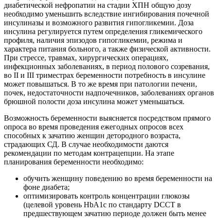
диабетической нефропатии на стадии ХПН общую дозу
необходимо уменьшить вследствие ингибирования почечной
инсулиназы и возможного развития гипогликемии. Доза
инсулина регулируется путем определения гликемического
профиля, наличия эпизодов гипогликемии, режима и
характера питания больного, а также физической активности.
При стрессе, травмах, хирургических операциях,
инфекционных заболеваниях, в период полового созревания,
во II и III триместрах беременности потребность в инсулине
может повышаться. В то же время при патологии печени,
почек, недостаточности надпочечников, заболеваниях органов
брюшной полости доза инсулина может уменьшаться.
Возможность беременности выясняется посредством прямого
опроса во время проведения ежегодных опросов всех
способных к зачатию женщин детородного возраста,
страдающих СД. В случае необходимости даются
рекомендации по методам контрацепции. На этапе
планирования беременности необходимо:
обучить женщину поведению во время беременности на
фоне диабета;
оптимизировать контроль концентрации глюкозы
(целевой уровень HbA1c по стандарту DCCT в
предшествующем зачатию периоде должен быть менее