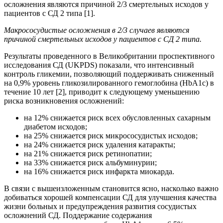
осложнения являются причиной 2/3 смертельных исходов у
пациентов с СД 2 типа [1].
Макрососудистые осложнения в 2/3 случаев являются
причиной смертельных исходов у пациентов с СД 2 типа.
Результаты проведенного в Великобритании проспективного
исследования СД (UKPDS) показали, что интенсивный
контроль гликемии, позволяющий поддерживать сниженный
на 0,9% уровень гликозилированного гемоглобина (HbA1c) в
течение 10 лет [2], приводит к следующему уменьшению
риска возникновения осложнений:
на 12% снижается риск всех обусловленных сахарным
диабетом исходов;
на 25% снижается риск микрососудистых исходов;
на 24% снижается риск удаления катаракты;
на 21% снижается риск ретинопатии;
на 33% снижается риск альбуминурии;
на 16% снижается риск инфаркта миокарда.
В связи с вышеизложенным становится ясно, насколько важно
добиваться хорошей компенсации СД для улучшения качества
жизни больных и предупреждения развития сосудистых
осложнений СД. Поддержание содержания