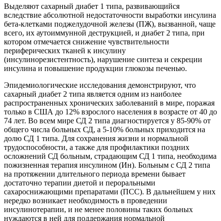
Выделяют сахарный диабет 1 типа, развивающийся
вследствие абсолютной недостаточности выработки инсулина
бета-клетками поджелудочной железы (ПЖ), вызванной, чаще
всего, их аутоиммунной деструкцией, и диабет 2 типа, при
котором отмечается снижение чувствительности
периферических тканей к инсулину
(инсулинорезистентность), нарушение синтеза и секреции
инсулина и повышение продукции глюкозы печенью.
Эпидемиологические исследования демонстрируют, что
сахарный диабет 2 типа является одним из наиболее
распространенных хронических заболеваний в мире, поражая
только в США до 12% взрослого населения в возрасте от 40 до
74 лет. Во всем мире СД 2 типа диагностируется у 85-90% от
общего числа больных СД, а 5-10% больных приходится на
долю СД 1 типа. Для сохранения жизни и нормальной
трудоспособности, а также для профилактики поздних
осложнений СД больным, страдающим СД 1 типа, необходима
пожизненная терапия инсулином (Ин). Больным с СД 2 типа
на протяжении длительного периода времени бывает
достаточно терапии диетой и пероральными
сахароснижающими препаратами (ПСС). В дальнейшем у них
нередко возникает необходимость в проведении
инсулинотерапии, и не менее половины таких больных
нуждаются в ней для поддержания нормальной