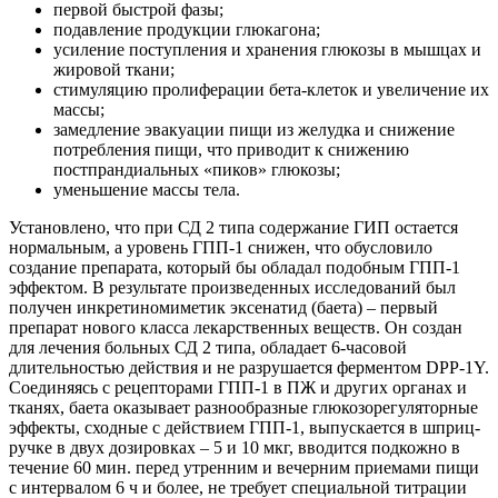
первой быстрой фазы;
подавление продукции глюкагона;
усиление поступления и хранения глюкозы в мышцах и
жировой ткани;
стимуляцию пролиферации бета-клеток и увеличение их
массы;
замедление эвакуации пищи из желудка и снижение
потребления пищи, что приводит к снижению
постпрандиальных «пиков» глюкозы;
уменьшение массы тела.
Установлено, что при СД 2 типа содержание ГИП остается
нормальным, а уровень ГПП-1 снижен, что обусловило
создание препарата, который бы обладал подобным ГПП-1
эффектом. В результате произведенных исследований был
получен инкретиномиметик эксенатид (баета) – первый
препарат нового класса лекарственных веществ. Он создан
для лечения больных СД 2 типа, обладает 6-часовой
длительностью действия и не разрушается ферментом DPP-1Y.
Соединяясь с рецепторами ГПП-1 в ПЖ и других органах и
тканях, баета оказывает разнообразные глюкозорегуляторные
эффекты, сходные с действием ГПП-1, выпускается в шприц-
ручке в двух дозировках – 5 и 10 мкг, вводится подкожно в
течение 60 мин. перед утренним и вечерним приемами пищи
с интервалом 6 ч и более, не требует специальной титрации