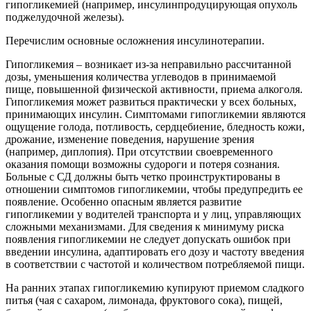
гипогликемией (например, инсулинпродуцирующая опухоль
поджелудочной железы).
Перечислим основные осложнения инсулинотерапии.
Гипогликемия – возникает из-за неправильно рассчитанной
дозы, уменьшения количества углеводов в принимаемой
пище, повышенной физической активности, приема алкоголя.
Гипогликемия может развиться практически у всех больных,
принимающих инсулин. Симптомами гипогликемии являются
ощущение голода, потливость, сердцебиение, бледность кожи,
дрожание, изменение поведения, нарушение зрения
(например, диплопия). При отсутствии своевременного
оказания помощи возможны судороги и потеря сознания.
Больные с СД должны быть четко проинструктированы в
отношении симптомов гипогликемии, чтобы предупредить ее
появление. Особенно опасным является развитие
гипогликемии у водителей транспорта и у лиц, управляющих
сложными механизмами. Для сведения к минимуму риска
появления гипогликемии не следует допускать ошибок при
введении инсулина, адаптировать его дозу и частоту введения
в соответствии с частотой и количеством потребляемой пищи.
На ранних этапах гипогликемию купируют приемом сладкого
питья (чая с сахаром, лимонада, фруктового сока), пищей,