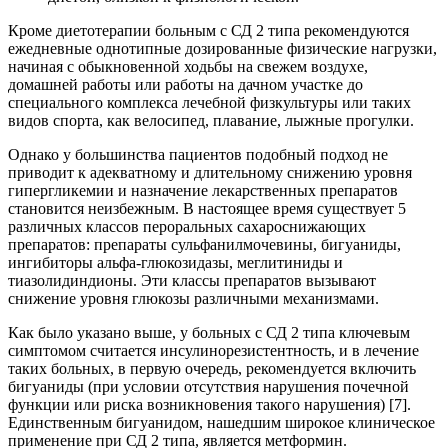
Кроме диетотерапии больным с СД 2 типа рекомендуются
ежедневные однотипные дозированные физические нагрузки,
начиная с обыкновенной ходьбы на свежем воздухе,
домашней работы или работы на дачном участке до
специального комплекса лечебной физкультуры или таких
видов спорта, как велосипед, плавание, лыжные прогулки.
Однако у большинства пациентов подобный подход не
приводит к адекватному и длительному снижению уровня
гипергликемии и назначение лекарственных препаратов
становится неизбежным. В настоящее время существует 5
различных классов пероральных сахароснижающих
препаратов: препараты сульфанилмочевины, бигуаниды,
ингибиторы альфа-глюкозидазы, меглитиниды и
тиазолидиндионы. Эти классы препаратов вызывают
снижение уровня глюкозы различными механизмами.
Как было указано выше, у больных с СД 2 типа ключевым
симптомом считается инсулинорезистентность, и в лечение
таких больных, в первую очередь, рекомендуется включить
бигуаниды (при условии отсутствия нарушения почечной
функции или риска возникновения такого нарушения) [7].
Единственным бигуанидом, нашедшим широкое клиническое
применение при СД 2 типа, является метформин.