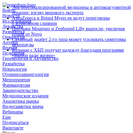
Эра персонализированной медицины и антикоагулянтной
Войти
терапии: взгляд мирового эксперта
Новости
AstraZeneca и Bristol Myers не ведут переговоры
Исследования
о возможном слиянии
Лекарства
Продажи Mounjaro и Zepbound Lilly выросли, увеличив
Разработка
отрыв от Novo
Онкология
Сахарный диабет 2‑го типа может усиливать симптомы
Аптеки
менопаузы
Врачам
Больные с ХБП получат надежду благодаря программе
Педиатрия
«Выбор ради жизни»
Гинекология и Акушерство
Разработка
Неврология
Оториноларингология
Мероприятия
Фармацевтам
Законодательство
Медицинские издания
Аналитика рынка
Видеозаметки врача
Вебинары
Еще
Подписаться
Вконтакте