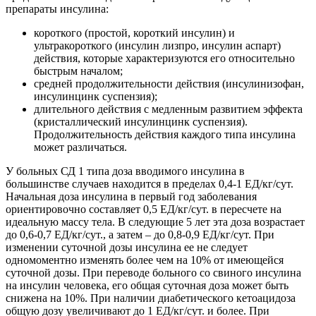
препараты инсулина:
короткого (простой, короткий инсулин) и
ультракороткого (инсулин лизпро, инсулин аспарт)
действия, которые характеризуются его относительно
быстрым началом;
средней продолжительности действия (инсулинизофан,
инсулинцинк суспензия);
длительного действия с медленным развитием эффекта
(кристаллический инсулинцинк суспензия).
Продолжительность действия каждого типа инсулина
может различаться.
У больных СД 1 типа доза вводимого инсулина в
большинстве случаев находится в пределах 0,4-1 ЕД/кг/сут.
Начальная доза инсулина в первый год заболевания
ориентировочно составляет 0,5 ЕД/кг/сут. в пересчете на
идеальную массу тела. В следующие 5 лет эта доза возрастает
до 0,6-0,7 ЕД/кг/сут., а затем – до 0,8-0,9 ЕД/кг/сут. При
изменении суточной дозы инсулина ее не следует
одномоментно изменять более чем на 10% от имеющейся
суточной дозы. При переводе больного со свиного инсулина
на инсулин человека, его общая суточная доза может быть
снижена на 10%. При наличии диабетического кетоацидоза
общую дозу увеличивают до 1 ЕД/кг/сут. и более. При