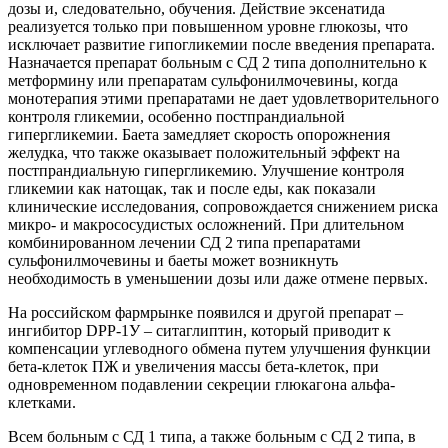
дозы и, следовательно, обучения. Действие эксенатида
реализуется только при повышенном уровне глюкозы, что
исключает развитие гипогликемии после введения препарата.
Назначается препарат больным с СД 2 типа дополнительно к
метформину или препаратам сульфонилмочевины, когда
монотерапия этими препаратами не дает удовлетворительного
контроля гликемии, особенно постпрандиальной
гипергликемии. Баета замедляет скорость опорожнения
желудка, что также оказывает положительный эффект на
постпрандиальную гипергликемию. Улучшение контроля
гликемии как натощак, так и после еды, как показали
клинические исследования, сопровождается снижением риска
микро- и макрососудистых осложнений. При длительном
комбинированном лечении СД 2 типа препаратами
сульфонилмочевины и баеты может возникнуть
необходимость в уменьшении дозы или даже отмене первых.
На российском фармрынке появился и другой препарат –
ингибитор DPP-1У – ситаглиптин, который приводит к
компенсации углеводного обмена путем улучшения функции
бета-клеток ПЖ и увеличения массы бета-клеток, при
одновременном подавлении секреции глюкагона альфа-
клетками.
Всем больным с СД 1 типа, а также больным с СД 2 типа, в