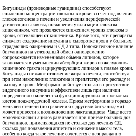
Бигуаниды (производные гуанидина) способствуют
снижению концентрации глюкозы в крови за счет подавления
глюконеогенеза в печени и увеличения периферической
утилизации глюкозы, повышения утилизации глюкозы
кишечником, что проявляется снижением уровня глюкозы в
крови, оттекающей от кишечника. Кроме того, эти препараты
снижают содержание инсулина в сыворотке крови у больных,
страдающих ожирением и СД 2 типа. Положительное влияние
бигуанидов на углеводный обмен одновременно
сопровождается изменениями обмена липидов, которое
заключается в уменьшении абсорбции жиров из желудочно-
кишечного тракта и циркулирующих липидов в плазме крови.
Бигуаниды снижают отложение жира в печени, способствуя
при этом накоплению гликогена и препятствуя его распаду и
выходу в кровь. Метформин действует только в присутствии
эндогенного инсулина и эффективен лишь при наличии
определенного количества функционирующих островковых
клеток поджелудочной железы. Прием метформина в гораздо
меньшей степени (по сравнению с другими бигуанидами)
может привести к возникновению лактатацидоза. Чаще всего
молочнокислый ацидоз развивается при приеме больших доз
бигуанидов, применяющихся не столько для лечения СД,
сколько для подавления аппетита и снижения массы тела,
особенно когда такое лечение сочетается с неоправданно