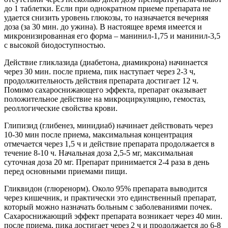
до 1 таблетки. Если при однократном приеме препарата не
удается снизить уровень глюкозы, то назначается вечерняя
доза (за 30 мин. до ужина). В настоящее время имеется и
микронизированная его форма – манинил-1,75 и манинил-3,5
с высокой биодоступностью.
Действие гликлазида (диабетона, диамикрона) начинается
через 30 мин. после приема, пик наступает через 2-3 ч,
продолжительность действия препарата достигает 12 ч.
Помимо сахароснижающего эффекта, препарат оказывает
положительное действие на микроциркуляцию, гемостаз,
реоллогические свойства крови.
Глипизид (глибенез, минидиаб) начинает действовать через
10-30 мин после приема, максимальная концентрация
отмечается через 1,5 ч и действие препарата продолжается в
течение 8-10 ч. Начальная доза 2,5-5 мг, максимальная
суточная доза 20 мг. Препарат принимается 2-4 раза в день
перед основными приемами пищи.
Гликвидон (глюренорм). Около 95% препарата выводится
через кишечник, и практически это единственный препарат,
который можно назначать больным с заболеваниями почек.
Сахароснижающий эффект препарата возникает через 40 мин.
после приема, пика достигает через 2 ч и продолжается до 6-8