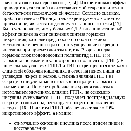
введения глюкозы перорально [13,14]. Инкретиновый эффект
приводит к усиленной глюкозозависимой секреции инсулина
бета-клетками поджелудочной железы. Согласно оценкам,
приблизительно 60% инсулина, секретируемого в ответ на
прием пищи, является следствием указанного эффекта [15].
Было установлено, что у больных СД 2 типа инкретиновый
эффект снижен за счет снижения синтеза гормонов –
инкретинов, которые представляют собой гормоны
желудочно-кишечного тракта, стимулирующие секрецию
инсулина при приеме глюкозы внутрь. Выделены два
гормона: глюкагоноподобный полипептид (ГПП-1) и
глюкозозависимый инсулинотропный полипептид (ГИП). В
нормальных условиях ГПП-1 и ГИП секретируются клетками
слизистой оболочки кишечника в ответ на прием пищи из
углеводов, жиров и белков. Степень влияния ГПП-1 на
секрецию инсулина зависит от концентрации глюкозы в
плазме крови. По мере приближения уровня глюкозы к
нормальным значениям, влияние ГПП-1 на секрецию
инсулина уменьшается. ГПП-1 подавляет постпрандиальную
секрецию глюкагона, регулирует процесс опорожнения
желудка [16]. При этом ГПП-1 обеспечивает около 70%
инкретинового эффекта, а именно:
стимуляцию секреции инсулина после приема пищи и
восстановление