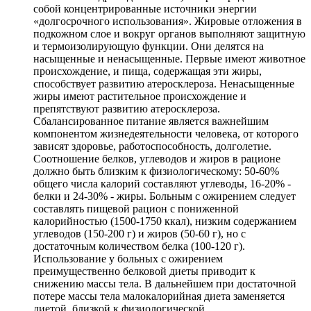
собой концентрированные источники энергии
«долгосрочного использования». Жировые отложения в
подкожном слое и вокруг органов выполняют защитную
и термоизолирующую функции. Они делятся на
насыщенные и ненасыщенные. Первые имеют животное
происхождение, и пища, содержащая эти жиры,
способствует развитию атеросклероза. Ненасыщенные
жиры имеют растительное происхождение и
препятствуют развитию атеросклероза.
Сбалансированное питание является важнейшим
компонентом жизнедеятельности человека, от которого
зависят здоровье, работоспособность, долголетие.
Соотношение белков, углеводов и жиров в рационе
должно быть близким к физиологическому: 50-60%
общего числа калорий составляют углеводы, 16-20% -
белки и 24-30% - жиры. Больным с ожирением следует
составлять пищевой рацион с пониженной
калорийностью (1500-1750 ккал), низким содержанием
углеводов (150-200 г) и жиров (50-60 г), но с
достаточным количеством белка (100-120 г).
Использование у больных с ожирением
преимущественно белковой диеты приводит к
снижению массы тела. В дальнейшем при достаточной
потере массы тела малокалорийная диета заменяется
диетой, близкой к физиологической.