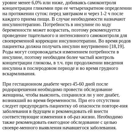
уровне менее 6,0% или ниже, добиваясь самоконтроля
концентрации гликемии при ее четырехкратном определении
на протяжении суток: перед завтраком и через 1-2 ч после
каждого приема пищи. В случае необходимости назначают
инсулинотерапию. Потребность в инсулине по ходу
беременности может возрастать, поэтому рекомендуется
проведение тщательного и интенсивного самоконтроля для
своевременной коррекции инсулинотерапии. Во время родов
пациентка должна получать инсулин внутривенно [18,19].
Роды могут сопровождаться изменением потребности в
инсулине, поэтому необходим более частый контроль
концентрации глюкозы, в т.ч. при продолжении введения
инсулина в послеродовом периоде и во время грудного
вскармливания.
При гестационном диабете через 45-60 дней после
родоразрешения необходимо провести обследование
женщины, чтобы выяснить, сохранился ли у нее диабет,
возникший во время беременности. При его отсутствии
следует предупредить пациентку об опасности повторе-ния
заболевания в будущем и рекомендовать ей внести
соответствующие изменения в об-раз жизни. Необходимо
также рекомендовать ежегодное обследование с целью
своевре-менного выявления начавшегося заболевания.