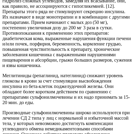
гидролиз сложных углеводов, замедляя их всасывание, они,
как правило, не ассоциируются с гипогликемией. [12].
Препараты этого ряда не стимулируют секрецию инсулина.
Их назначают в виде монотерапии и в комбинации с другими
препаратами. Прием начинают с малых доз (50 мг),
постепенно увеличивая дозу до 200 мг 3 раза в сутки.
Противопоказания к применению этих препаратов:
диабетическая кома, выраженные нарушения функции печени
и/или почек, порфирия, беременность, кормление грудью,
повышенная чувствительность к препарату, хронические
заболевания кишечника с выраженными нарушениями
пищеварения и абсорбции, грыжи больших размеров, сужения
и язвы кишечника.
Меглитиниды (репаглинид, натеглинид) снижают уровень
глюкозы в крови за счет стимуляции высвобождения
инсулина из бета-клеток поджелудочной железы. Они
обладают более коротким действием по сравнению с
препаратами сульфонилмочевины и их надо принимать за 15-
20 мин. до еды.
Производные сульфонилмочевины широко используются при
лечении СД 2 типа у лиц с нормальной и избыточной массой
тела, у которых невозможно достигнуть компенсации
углеводного обмена немедикаментозными способами