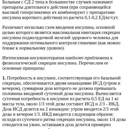
Больным с СД 2 типа в большинстве случаев назначают
препараты длительного действия (при сохраняющейся
высокой гипергликемии их комбинируют с препаратами
инсулина короткого действия) из расчета 0,1-0,2 ЕД/кг/сут.
Различают несколько схем введения инсулина, основной
целью которого является максимальная имитация секреции
инсулина поджелудочной железой здорового человека для
поддержания оптимального контроля гликемии (как можно
ближе к нормальному уровню).
Интенсивная инсулинотерапия наиболее приближена к
физиологической секреции инсулина. Перечислим ее
основные принципы:
1.
Потребность в инсулине, соответствующая его базальной
секреции, обеспечивается двумя иньекциями ИСД (утром и
вечером), суммарная доза которого не должна превышать
половины вводимой суточной дозы инсулина. Вычисляется
суточная потребность в инсулине из расчета 0,5 ЕД на 1 кг
массы тела, около 1/3 этой дозы составит ИСД и 2/3 - ИКД.
Доза ИСД делится на 2 инъекции: утром вводится 2/3 этой
дозы и вечером 1/3. ИКД вводится следующим образом:
исходя из суточного ритма секреции инсулина, около 1/4 дозы
отводится на ужин, оставшаяся доза делится примерно