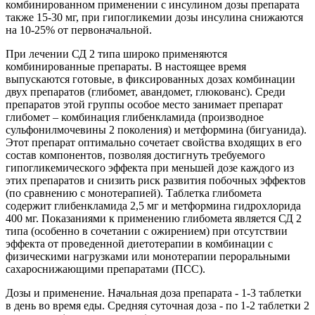
комбинированном применении с инсулином дозы препарата
также 15-30 мг, при гипогликемии дозы инсулина снижаются
на 10-25% от первоначальной.
При лечении СД 2 типа широко применяются
комбинированные препараты. В настоящее время
выпускаются готовые, в фиксированных дозах комбинации
двух препаратов (глибомет, авандомет, глюкованс). Среди
препаратов этой группы особое место занимает препарат
глибомет – комбинация глибенкламида (производное
сульфонилмочевины 2 поколения) и метформина (бигуанида).
Этот препарат оптимально сочетает свойства входящих в его
состав компонентов, позволяя достигнуть требуемого
гипогликемического эффекта при меньшей дозе каждого из
этих препаратов и снизить риск развития побочных эффектов
(по сравнению с монотерапией). Таблетка глибомета
содержит глибенкламида 2,5 мг и метформина гидрохлорида
400 мг. Показаниями к применению глибомета является СД 2
типа (особенно в сочетании с ожирением) при отсутствии
эффекта от проведенной диетотерапии в комбинации с
физическими нагрузками или монотерапии пероральными
сахароснижающими препаратами (ПСС).
Дозы и применение. Начальная доза препарата - 1-3 таблетки
в день во время еды. Средняя суточная доза - по 1-2 таблетки 2