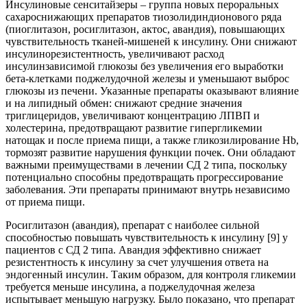
Инсулиновые сенситайзеры – группа новых пероральных
сахароснижающих препаратов тиозолидиндионового ряда
(пиоглитазон, росиглитазон, актос, авандия), повышающих
чувствительность тканей-мишеней к инсулину. Они снижают
инсулинорезистентность, увеличивают расход
инсулинзависимой глюкозы без увеличения его выработки
бета-клетками поджелудочной железы и уменьшают выброс
глюкозы из печени. Указанные препараты оказывают влияние
и на липидный обмен: снижают средние значения
триглицеридов, увеличивают концентрацию ЛПВП и
холестерина, предотвращают развитие гипергликемии
натощак и после приема пищи, а также гликозилирование Hb,
тормозят развитие нарушения функции почек. Они обладают
важными преимуществами в лечении СД 2 типа, поскольку
потенциально способны предотвращать прогрессирование
заболевания. Эти препараты принимают внутрь независимо
от приема пищи.
Росиглитазон (авандия), препарат с наиболее сильной
способностью повышать чувствительность к инсулину [9] у
пациентов с СД 2 типа. Авандия эффективно снижает
резистентность к инсулину за счет улучшения ответа на
эндогенный инсулин. Таким образом, для контроля гликемии
требуется меньше инсулина, а поджелудочная железа
испытывает меньшую нагрузку. Было показано, что препарат