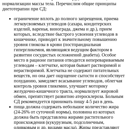
нормализации массы тела. Перечислим общие принципы
диетотерапии при СД:
ограничение вплоть до полного запрещения, приема
легкоусвояемых углеводов (сахара, кондитерских
изделий, варенья, винограда, джема и др.), прием
которых, вследствие быстрого усвоения углеводов в
кишечнике, приводит к значительному повышению
уровня глюкозы в крови (постпрандиальная
гипергликемия, являющаяся ведущим фактором в
развитии сосудистых осложнений диабета). Особое
место в рационе питания отводится неперевариваемым
углеводам – клетчатке, которая бывает растворимой и
нерастворимой. Клетчатка не содержит питательных
веществ, но она дает ощущение сытости и способствует
похуданию, замедляет всасывание углеводов, облегчая
контроль уровня гликемии, улучшает моторику
желудочно-кишечного тракта, нормализует жировой
обмен, препятствует развитию атеросклероза. Больным
СД рекомендуется принимать пищу 4-5 раз в день.
пища должна содержать небольшое количество жира
(24-26% от суточной нормы), половина из которых
должна быть представлена жирами растительного
происхождения (кукурузным, подсолнечным,
оливковым и др. видами масла). Жиры представляют