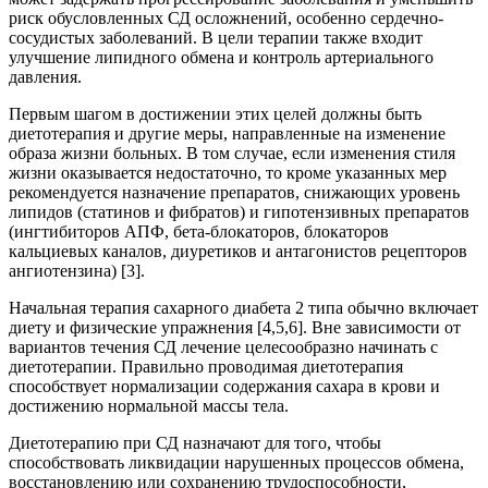
риск обусловленных СД осложнений, особенно сердечно-
сосудистых заболеваний. В цели терапии также входит
улучшение липидного обмена и контроль артериального
давления.
Первым шагом в достижении этих целей должны быть
диетотерапия и другие меры, направленные на изменение
образа жизни больных. В том случае, если изменения стиля
жизни оказывается недостаточно, то кроме указанных мер
рекомендуется назначение препаратов, снижающих уровень
липидов (статинов и фибратов) и гипотензивных препаратов
(ингтибиторов АПФ, бета-блокаторов, блокаторов
кальциевых каналов, диуретиков и антагонистов рецепторов
ангиотензина) [3].
Начальная терапия сахарного диабета 2 типа обычно включает
диету и физические упражнения [4,5,6]. Вне зависимости от
вариантов течения СД лечение целесообразно начинать с
диетотерапии. Правильно проводимая диетотерапия
способствует нормализации содержания сахара в крови и
достижению нормальной массы тела.
Диетотерапию при СД назначают для того, чтобы
способствовать ликвидации нарушенных процессов обмена,
восстановлению или сохранению трудоспособности,