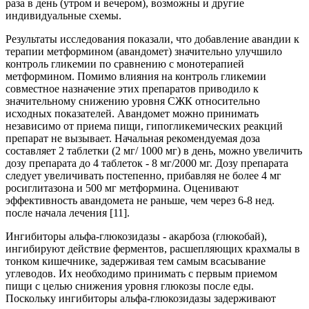
раза в день (утром и вечером), возможны и другие
индивидуальные схемы.
Результаты исследования показали, что добавление авандии к
терапии метформином (авандомет) значительно улучшило
контроль гликемии по сравнению с монотерапией
метформином. Помимо влияния на контроль гликемии
совместное назначение этих препаратов приводило к
значительному снижению уровня СЖК относительно
исходных показателей. Авандомет можно принимать
независимо от приема пищи, гипогликемических реакций
препарат не вызывает. Начальная рекомендуемая доза
составляет 2 таблетки (2 мг/ 1000 мг) в день, можно увеличить
дозу препарата до 4 таблеток - 8 мг/2000 мг. Дозу препарата
следует увеличивать постепенно, прибавляя не более 4 мг
росиглитазона и 500 мг метформина. Оценивают
эффективность авандомета не раньше, чем через 6-8 нед.
после начала лечения [11].
Ингибиторы альфа-глюкозидазы - акарбоза (глюкобай),
ингибируют действие ферментов, расшепляющих крахмалы в
тонком кишечнике, задерживая тем самым всасывание
углеводов. Их необходимо принимать с первым приемом
пищи с целью снижения уровня глюкозы после еды.
Поскольку ингибиторы альфа-глюкозидазы задерживают