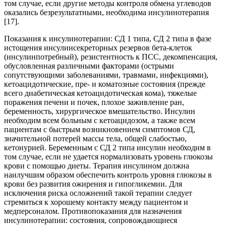
том случае, если другие методы контроля обмена углеводов
оказались безрезультатными, необходима инсулинотерапия
[17].
Показания к инсулинотерапии: СД 1 типа, СД 2 типа в фазе
истощения инсулинсекреторных резервов бета-клеток
(инсулинпотребный), резистентность к ПСС, декомпенсация,
обусловленная различными факторами (острыми
сопутствующими заболеваниями, травмами, инфекциями),
кетоацидотические, пре- и коматозные состояния (прежде
всего диабетическая кетоацидотическая кома), тяжелые
поражения печени и почек, плохое заживление ран,
беременность, хирургическое вмешательство. Инсулин
необходим всем больным с кетоацидозом, а также всем
пациентам с быстрым возникновением симптомов СД,
значительной потерей массы тела, общей слабостью,
кетонурией. Беременным с СД 2 типа инсулин необходим в
том случае, если не удается нормализовать уровень глюкозы
крови с помощью диеты. Терапия инсулином должна
наилучшим образом обеспечить контроль уровня глюкозы в
крови без развития ожирения и гипогликемии. Для
исключения риска осложнений такой терапии следует
стремиться к хорошему контакту между пациентом и
медперсоналом. Противопоказания для назначения
инсулинотерапии: состояния, сопровождающиеся