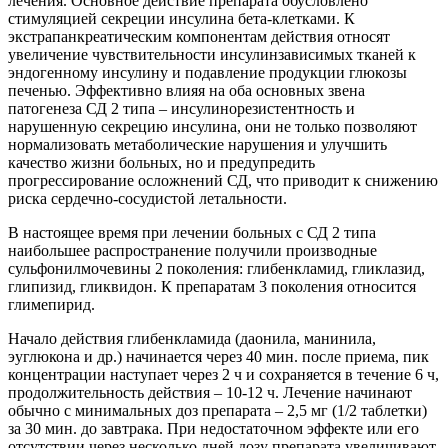
лечения. Основное действие препарата обусловлено
стимуляцией секреции инсулина бета-клетками. К
экстрапанкреатическим компонентам действия относят
увеличение чувствительности инсулинзависимых тканей к
эндогенному инсулину и подавление продукции глюкозы
печенью. Эффективно влияя на оба основных звена
патогенеза СД 2 типа – инсулинорезистентность и
нарушенную секрецию инсулина, они не только позволяют
нормализовать метаболические нарушения и улучшить
качество жизни больных, но и предупредить
прогрессирование осложнений СД, что приводит к снижению
риска сердечно-сосудистой летальности.
В настоящее время при лечении больных с СД 2 типа
наибольшее распространение получили производные
сульфонилмочевины 2 поколения: глибенкламид, гликлазид,
глипизид, гликвидон. К препаратам 3 поколения относится
глимепирид.
Начало действия глибенкламида (даонила, манинила,
эуглюкона и др.) начинается через 40 мин. после приема, пик
концентрации наступает через 2 ч и сохраняется в течение 6 ч,
продолжительность действия – 10-12 ч. Лечение начинают
обычно с минимальных доз препарата – 2,5 мг (1/2 таблетки)
за 30 мин. до завтрака. При недостаточном эффекте или его
отсутствии через несколько дней дозу препарата увеличивают