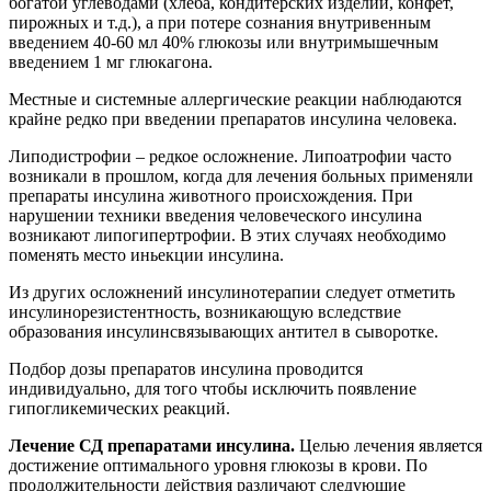
богатой углеводами (хлеба, кондитерских изделий, конфет,
пирожных и т.д.), а при потере сознания внутривенным
введением 40-60 мл 40% глюкозы или внутримышечным
введением 1 мг глюкагона.
Местные и системные аллергические реакции наблюдаются
крайне редко при введении препаратов инсулина человека.
Липодистрофии – редкое осложнение. Липоатрофии часто
возникали в прошлом, когда для лечения больных применяли
препараты инсулина животного происхождения. При
нарушении техники введения человеческого инсулина
возникают липогипертрофии. В этих случаях необходимо
поменять место иньекции инсулина.
Из других осложнений инсулинотерапии следует отметить
инсулинорезистентность, возникающую вследствие
образования инсулинсвязывающих антител в сыворотке.
Подбор дозы препаратов инсулина проводится
индивидуально, для того чтобы исключить появление
гипогликемических реакций.
Лечение СД препаратами инсулина.
Целью лечения является
достижение оптимального уровня глюкозы в крови. По
продолжительности действия различают следующие