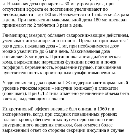
ч. Начальная доза препарата – 30 мг утром до еды, при
отсутствии эффекта ее постепенно увеличивают по
необходимости – до 180 мг. Назначается по 1 таблетке 2-3 раза
в день. При назначении максимальной дозы 180 мг, препарат
принимают по 2 таблетки 3 раза в день.
Глимепирид (амарил) обладает сахароснижающим действием,
уменьшает инсулинорезистентность. Препарат принимается 1
раз в день, начальная доза - 1 мг, при необходимости дозу
можно увеличить до 6 мг в день. Максимальная доза
составляет 8 мг в день. Противопоказания: диабетическая
кома, выраженные нарушения функции печени и почек,
порфирия, беременность, кормление грудью, повышенная
чувствительность к производным сульфонилмочевины.
У здоровых лиц два гормона ПЖ поддерживают нормальный
уровень глюкозы крови – инсулин (снижает) и глюкагон
(повышает). При СД 2 типа отмечено увеличение объема бета-
клеток, выделяющих глюкагон.
Инкретиновый эффект впервые был описан в 1960 г. в
эксперименте, когда при сходных повышенных уровнях
плазмы крови, обеспеченных путем перорального или
внутривенного введения глюкозы, был отмечен более
выраженный ответ со стороны секреции инсулина в случае