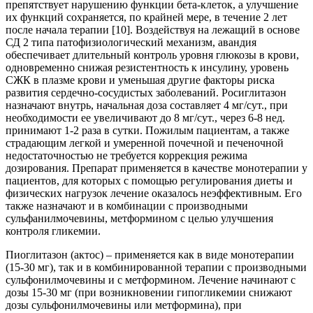
препятствует нарушению функции бета-клеток, а улучшение
их функций сохраняется, по крайней мере, в течение 2 лет
после начала терапии [10]. Воздействуя на лежащий в основе
СД 2 типа патофизиологический механизм, авандия
обеспечивает длительный контроль уровня глюкозы в крови,
одновременно снижая резистентность к инсулину, уровень
СЖК в плазме крови и уменьшая другие факторы риска
развития сердечно-сосудистых заболеваний. Росиглитазон
назначают внутрь, начальная доза составляет 4 мг/сут., при
необходимости ее увеличивают до 8 мг/сут., через 6-8 нед.
принимают 1-2 раза в сутки. Пожилым пациентам, а также
страдающим легкой и умеренной почечной и печеночной
недостаточностью не требуется коррекция режима
дозирования. Препарат применяется в качестве монотерапии у
пациентов, для которых с помощью регулирования диеты и
физических нагрузок лечение оказалось неэффективным. Его
также назначают и в комбинации с производными
сульфанилмочевины, метформином с целью улучшения
контроля гликемии.
Пиоглитазон (актос) – применяется как в виде монотерапии
(15-30 мг), так и в комбинированной терапии с производными
сульфонилмочевины и с метформином. Лечение начинают с
дозы 15-30 мг (при возникновении гипогликемии снижают
дозы сульфонилмочевины или метформина), при