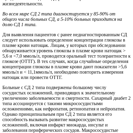
жизнедеятельности.
Во всем мире СД 2 типа диагностируется у 85-90% от
общего числа больных СД, а 5-10% больных приходится на
долю СД 1 типа.
Для выявления пациентов с ранее недиагностированным СД
следует использовать определение концентрации глюкозы в
плазме крови натощак. Лицам, у которых при обследовании
обнаруживается уровень глюкозы в плазме крови натощак >
5,6 и <7,0 ммоль/л, проводится оральный тест толерантности к
глюкозе (ОТТГ). В тех случаях, когда случайные определения
концентрации глюкозы в плазме крови дают показатели >5,6
ммоль/л и < 11,1ммоль/л, необходимо повторить измерения
натощак или провести ОТТГ.
Больные с СД 2 типа подвержены большому числу
сосудистых осложнений, приводящих к значительному
увеличению заболеваемости и смертности. Сахарный диабет 2
типа ассоциируется с такими микрососудистыми
осложнениями, как нефропатия, ретинопатия и нейропатия.
Однако принципиальным при СД 2 типа является его
способность вызывать развитие макрососудистых
осложнений, включая инфаркт миокарда, инсульт и
заболевания периферических сосудов. Макрососудистые