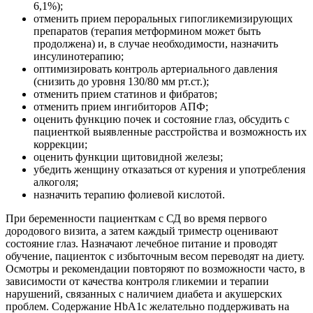
6,1%);
отменить прием пероральных гипогликемизирующих
препаратов (терапия метформином может быть
продолжена) и, в случае необходимости, назначить
инсулинотерапию;
оптимизировать контроль артериального давления
(снизить до уровня 130/80 мм рт.ст.);
отменить прием статинов и фибратов;
отменить прием ингибиторов АПФ;
оценить функцию почек и состояние глаз, обсудить с
пациенткой выявленные расстройства и возможность их
коррекции;
оценить функции щитовидной железы;
убедить женщину отказаться от курения и употребления
алкоголя;
назначить терапию фолиевой кислотой.
При беременности пациенткам с СД во время первого
дородового визита, а затем каждый триместр оценивают
состояние глаз. Назначают лечебное питание и проводят
обучение, пациенток с избыточным весом переводят на диету.
Осмотры и рекомендации повторяют по возможности часто, в
зависимости от качества контроля гликемии и терапии
нарушений, связанных с наличием диабета и акушерских
проблем. Содержание HbA1c желательно поддерживать на