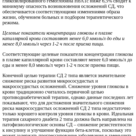
гликозилированного гемоглобина HbA1c ниже 6,5% сводит к
минимуму опасность возникновения осложнений СД, что
обеспечивается соответствующими изменениями образа
жизни, обучением больных и подбором терапевтического
режима.
Целевые показатели концентрации глюкозы в плазме
капиллярной крови составляют менее 6,0 ммоль/л до еды и
менее 8,0 ммоль/л через 1-2 ч после приема пищи.
Соответствующие целевые показатели концентрации глюкозы
в плазме капиллярной крови составляют менее 6,0 ммоль/л до
еды и менее 8,0 ммоль/л через 1-2 ч после приема пищи.
Конечной целью терапии СД 2 типа является значительное
снижение риска развития микрососудистых и
макрососудистых осложнений. Снижение уровня глюкозы в
крови традиционно считалось первичной целью
противодиабетической терапии, однако данные последних лет
показывают, что для достижения значительного снижения
риска макрососудистых осложнений СД 2 типа недостаточно
только хорошего контроля уровня глюкозы в крови. Идеальная
терапия сахарного диабета 2 типа должна быть направлена на
патофизиологические основы СД – снижение резистентности
к инсулину и улучшение функции бета-клеток, поскольку это
может задержать прогрессирование заболевания и уменьшить