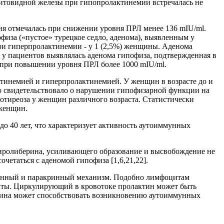
щитовидной железы при гипопролактинемии встречалась не
я отмечалась при снижении уровня ПРЛ менее 136 mIU/ml.
иза («пустое» турецкое седло, аденома), выявленным у
ри гиперпролактинемии - у 1 (2,5%) женщины. Аденома
у пациентов выявлялась аденома гипофиза, подтвержденная в
при повышении уровня ПРЛ более 1000 mIU/ml.
тинемией и гиперпролактинемией. У женщин в возрасте до и
что свидетельствовало о нарушении гипофизарной функции на
отиреоза у женщин различного возраста. Статистически
 женщин.
до 40 лет, что характеризует активность аутоиммунных
иролиберина, усиливающего образование и высвобождение не
четаться с аденомой гипофиза [1,6,21,22].
ринный и паракринный механизм. Подобно лимфоцитам
иты. Циркулирующий в кровотоке пролактин может быть
ктина может способствовать возникновению аутоиммунных