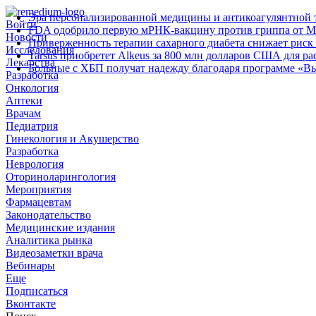
Эра персонализированной медицины и антикоагулянтной т
Войти
FDA одобрило первую мРНК‑вакцину против гриппа от M
Новости
Приверженность терапии сахарного диабета снижает риск 
Исследования
Tarsus приобретет Alkeus за 800 млн долларов США для р
Лекарства
Больные с ХБП получат надежду благодаря программе «В
Разработка
Онкология
Аптеки
Врачам
Педиатрия
Гинекология и Акушерство
Разработка
Неврология
Оториноларингология
Мероприятия
Фармацевтам
Законодательство
Медицинские издания
Аналитика рынка
Видеозаметки врача
Вебинары
Еще
Подписаться
Вконтакте