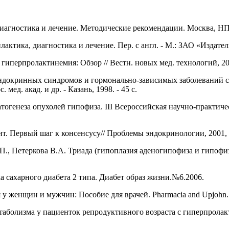
диагностика и лечение. Методические рекомендации. Москва, Н
лактика, диагностика и лечение. Пер. с англ. - М.: ЗАО «Издате
иперпролактинемия: Обзор // Вестн. новых мед. технологий, 2000
эндокринных синдромов и гормонально-зависимых заболеваний 
 мед. акад. и др. - Казань, 1998. - 45 с.
атогенеза опухолей гипофиза. III Всероссийская научно-практи
. Первый шаг к консенсусу// Проблемы эндокринологии, 2001, т.
.П., Петеркова В.А. Триада (гипоплазия аденогипофиза и гипоф
 сахарного диабета 2 типа. Диабет образ жизни.№6.2006.
 у женщин и мужчин: Пособие для врачей. Pharmacia and Upjohn.
аболизма у пациенток репродуктивного возраста с гиперпролакт