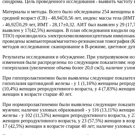
синдрома. Цель проведенного исследования - выявить частоту
Материалы и методы. Всего было обследованы 254 женщины в в
средний возраст (СВ) - 48,940,56 лет, индекс массы тела (И
- 46,920,29 лет, ИМТ - 28,17±0,32. АИТ был выявлен у 29 (17
выявлен у 17(42,5%) женщин. В план обследования входили оц
ТПО) производилось электрохемилюминисцентным иммуноанализ
проведены компьютерная/магнитно-резонансная томография (К
методов исследования: сканирование в В-режиме, цветовое ду
Результаты исследования и обсуждение. При ультразвуковом и
изменения были распределены по следующим показателям: норм
гиперплазия (увеличение объема более 20,0 см3), наличие узло
При гипопролактинемии были выявлены следующие показатели: 
гипоплазия щитовидной железы - у 1 (1,16%) женщины репродукт
(10,4%) женщин репродуктивного возраста, у 4 (7,83%) женщин 
женщин в возрасте старше 40 лет.
При нормопролактинемии были выявлены следующие показатели:
мужчин; наличие узловых образований - у 116 (13,11%) женщин 
железы - у 102 (11,53%) женщин репродуктивного возраста, у 2
женщин репродуктивного возраста, у 23 (57,5%) женщин в возр
17 (42,5%) женщин в возрасте старше 40 лет; наличие узловых 