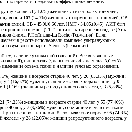
о гипотиреоза и предложить эффективное лечение.
1 группу вошли 51(31,6%) женщина с гипопролактинемией,
 группу вошли 163 (14,5%) женщины с нормопролактинемией, СВ
актинемией, СВ - 45,90,66 лет, ИМТ - 34,05±0,45). АИТ был
отропного гормона (ТТГ), антител к тиреопероксидазе (Ат к
тивов фирмы F.Hoffmann-La Roche (Германия). Были
железы в работе использовали комплекс ультразвуковых
тразвукового аппарата Siemens (Германия).
объем, наличие узловых образований). Все выявленные
азований), гипоплазия (уменьшение объема менее 3,0 см3),
ое изменение объема ткани и наличие узловых образований.
5%) женщин в возрасте старше 40 лет, у 20 (83,33%) мужчин;
, у 4 (16,67%) мужчин; наличие узловых образований - у 9
 у 1 (1,16%) женщины репродуктивного возраста, у 3 (5,88%)
 (74,23%) женщины в возрасте старше 40 лет, у 55 (77,46%)
рше 40 лет, у 7 (9,86%) мужчин; сочетанное изменение ткани
ин. При гиперпролактинемии было выявлено: норма у 95 (74,8%)
й железы - у 28 (22,05%) женщин репродуктивного возраста, у