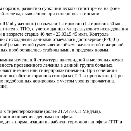
 образом, развитию субклинического гипотиреоза на фоне
ой железы, выявленное при гиперпролактинемии.
mIU/ml у женщин) назначали L-тироксин (L-тироксин-50 мкг
антител к ТПО, с учетом данных ультразвукового исследования
в возрасте старше 40 лет - 23,03±5,45 мкг). Контроль
нию с исходными данными отмечалось достоверное (Р<0,01)
аний) и молочной (уменьшение объема железистой и жировой
ных проб оставались стабильными, в пределах нормы.
инамика изменений структуры щитовидной и молочных желез
вность проведенного лечения в данной группе больных.
ролактинемией или гиперпролактинемией. При сочетании
ции выработки гормонов гипофиза (ТТГ и пролактина). При
тно подобранных дозировках с учетом уровня пролактина.
ии).
 к тиреопероксидазе (более 217,47±0,11 МЕд/мл).
ск возникновения аденомы гипофиза.
водит к нормализации выработки гормонов гипофиза (ТТГ и