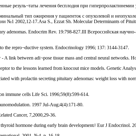
ленные резуль¬таты лечения бесплодия при гиперпролактинемии у 
доминальный тип ожирения у пациенток с опухолевой и неопухо
002,12-17.Asa S., Ezzat Sh. Molecular Determinants of Pituitary C
pituitary adenomas. Endocrim Rev. 19:798-827.III Всероссийская н
al to the repro¬ductive system. Endocrinology 1996; 137: 3144-3147.
y - A link between adi¬pose tissue mass and central neural networks. 
receptor to the lessons learned from knocout mice models. Genetic Anal
ted with prolactin secreting pituitary adenomas: weight loss with norm
n on immune cells Life Sci. 1996;59(8):599-614.
mmunomodulation. 1997 Jul-Aug;4(4):171-80.
elated Cancer, 7,2000,29-36.
thyroid hormone during early brain development// Eur J Endocrinol. 2
ernational. 2001. №4. p. 16-18.