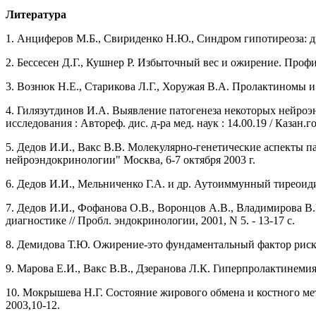
Литература
1. Анциферов М.Б., Свириденко Н.Ю., Синдром гипотиреоза: 
2. Бессесен Д.Г., Кушнер Р. Избыточный вес и ожирение. Профи
3. Вознюк Н.Е., Старикова Л.Г., Хоружая В.А. Пролактиномы и г
4. Гилязутдинов И.А. Выявление патогенеза некоторых нейро
исследования : Автореф. дис. д-ра мед. наук : 14.00.19 / Казан.гос.
5. Дедов И.И., Вакс В.В. Молекулярно-генетические аспекты п
нейроэндокринологии" Москва, 6-7 октября 2003 г.
6. Дедов И.И., Мельниченко Г.А. и др. Аутоиммунный тиреоидит
7. Дедов И.И., Фофанова О.В., Воронцов А.В., Владимирова В
диагностике // Пробл. эндокринологии, 2001, N 5. - 13-17 с.
8. Демидова Т.Ю. Ожирение-это фундаментальный фактор риска
9. Марова Е.И., Вакс В.В., Дзеранова Л.К. Гиперпролактинемия
10. Мокрышева Н.Г. Состояние жирового обмена и костного мет
2003,10-12.