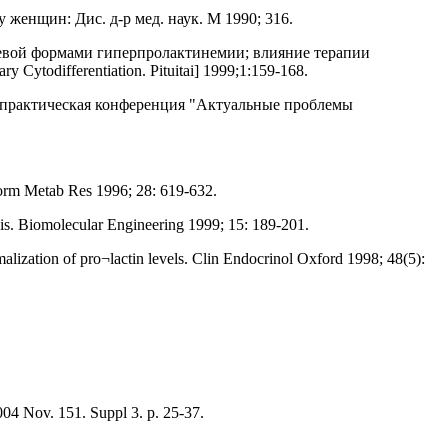
женщин: Дис. д-р мед. наук. М 1990; 316.
левой формами гиперпролактинемии; влияние терапии
ytodifferentiation. Pituitai] 1999;1:159-168.
аучно-практическая конференция "Актуальные проблемы
Horm Metab Res 1996; 28: 619-632.
ysis. Biomolecular Engineering 1999; 15: 189-201.
alization of pro¬lactin levels. Clin Endocrinol Oxford 1998; 48(5):
004 Nov. 151. Suppl 3. p. 25-37.