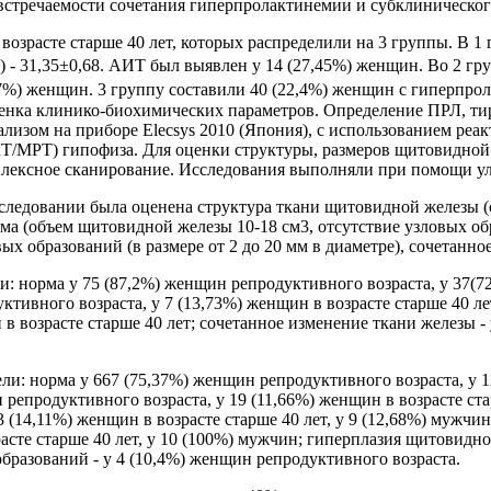
 встречаемости сочетания гиперпролактинемии и субклиническог
озрасте старше 40 лет, которых распределили на 3 группы. В 
МТ) - 31,35±0,68. АИТ был выявлен у 14 (27,45%) женщин. Во 2
,7%) женщин. 3 группу составили 40 (22,4%) женщин с гиперпрол
енка клинико-биохимических параметров. Определение ПРЛ, тире
ом на приборе Elecsys 2010 (Япония), с использованием реак
Т/МРТ) гипофиза. Для оценки структуры, размеров щитовидной 
плексное сканирование. Исследования выполняли при помощи уль
сследовании была оценена структура ткани щитовидной железы (
а (объем щитовидной железы 10-18 см3, отсутствие узловых обр
вых образований (в размере от 2 до 20 мм в диаметре), сочетанн
норма у 75 (87,2%) женщин репродуктивного возраста, у 37(72,
ивного возраста, у 7 (13,73%) женщин в возрасте старше 40 лет
в возрасте старше 40 лет; сочетанное изменение ткани железы -
 норма у 667 (75,37%) женщин репродуктивного возраста, у 121
репродуктивного возраста, у 19 (11,66%) женщин в возрасте ста
3 (14,11%) женщин в возрасте старше 40 лет, у 9 (12,68%) мужч
асте старше 40 лет, у 10 (100%) мужчин; гиперплазия щитовидно
образований - у 4 (10,4%) женщин репродуктивного возраста.