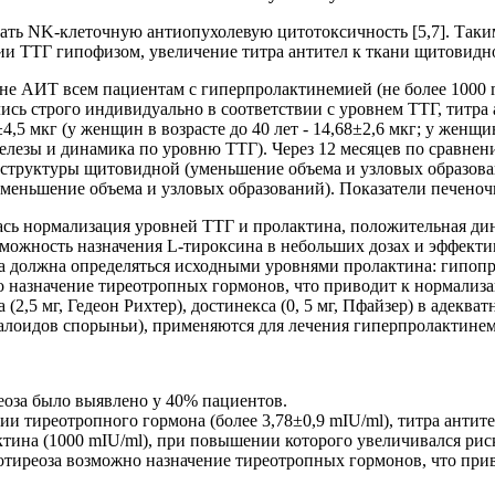
ть NK-клеточную антиопухолевую цитотоксичность [5,7]. Таким
ии ТТГ гипофизом, увеличение титра антител к ткани щитовидн
не АИТ всем пациентам с гиперпролактинемией (не более 1000 
ь строго индивидуально в соответствии с уровнем ТТГ, титра 
5 мкг (у женщин в возрасте до 40 лет - 14,68±2,6 мкг; у женщин 
железы и динамика по уровню ТТГ). Через 12 месяцев по сравне
 структуры щитовидной (уменьшение объема и узловых образов
уменьшение объема и узловых образований). Показатели печеноч
ась нормализация уровней ТТГ и пролактина, положительная д
озможность назначения L-тироксина в небольших дозах и эффекти
а должна определяться исходными уровнями пролактина: гипоп
 назначение тиреотропных гормонов, что приводит к нормализа
,5 мг, Гедеон Рихтер), достинекса (0, 5 мг, Пфайзер) в адеква
лоидов спорыньи), применяются для лечения гиперпролактинем
еоза было выявлено у 40% пациентов.
 тиреотропного гормона (более 3,78±0,9 mIU/ml), титра антител
ктина (1000 mIU/ml), при повышении которого увеличивался ри
отиреоза возможно назначение тиреотропных гормонов, что при