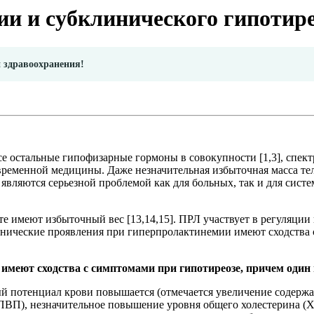
и и субклинического гипотир
и здравоохранения!
се остальные гипофизарные гормоны в совокупности [1,3], спект
ременной медицины. Даже незначительная избыточная масса тела
являются серьезной проблемой как для больных, так и для сист
е имеют избыточный вес [13,14,15]. ПРЛ участвует в регуляции 
линические проявления при гиперпролактинемии имеют сходства
меют сходства с симптомами при гипотиреозе, причем один 
й потенциал крови повышается (отмечается увеличение содерж
ПВП), незначительное повышение уровня общего холестерина (Х