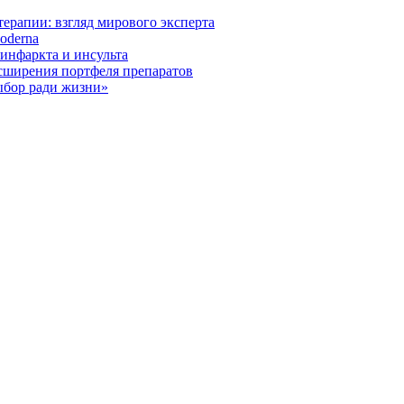
ерапии: взгляд мирового эксперта
oderna
инфаркта и инсульта
асширения портфеля препаратов
ыбор ради жизни»