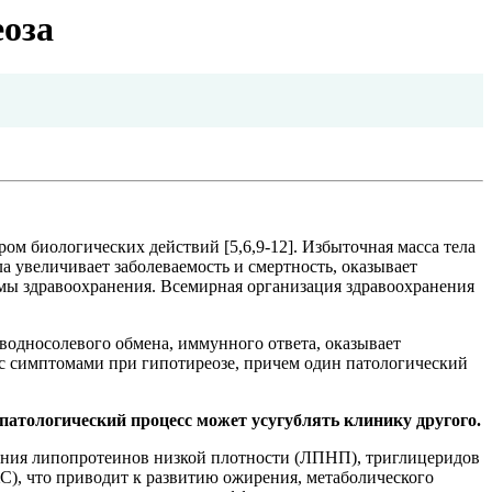
еоза
ром биологических действий [5,6,9-12]. Избыточная масса тела
 увеличивает заболеваемость и смертность, оказывает
емы здравоохранения. Всемирная организация здравоохранения
водносолевого обмена, иммунного ответа, оказывает
 с симптомами при гипотиреозе, причем один патологический
патологический процесс может усугублять клинику другого.
ания липопротеинов низкой плотности (ЛПНП), триглицеридов
С), что приводит к развитию ожирения, метаболического