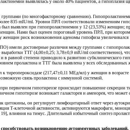
лактинемии выявлялась у около 40% пациентов, а гипоплазия 
и группами (по многофакторному сравнению). Гипопролактинеми
лее 835 mIU/ml. Уровни ПРЛ соответствовали изменениям гипоф
а был выявлен при гипопролактинемии у 12 (23,53%) женщин; п
женщин. Нами был оценен пороговый уровень ПРЛ, при котором 
у женщин риск возникновения аденомы гипофиза увеличивался 
ТПО) имели достоверные различия между группами с гипопролак
 выработки ТТГ (4,00±0,25; 3,78±0,9 mIU/ml соответственно), 
 и в равной степени приводило к развитию субклинического гип
уровнем пролактина и ТТГ была выявлена у всех обследованных
к тиреопероксидазе (217,47±0,11 МЕд/мл) у женщин в возрасте 
 возможную связь пролактина с иммунной системой.
 при первичном гипотиреозе происходит повышение секреции т
чном гипотирозе возникает галакторея и аменорея, что может со
ак цитокины, он регулирует лимфоцитарный ответ через ауток
яция Т-клеточной активности, активируются макрофаги, моноц
, 19], влияния на тимус. Длительный избыточный синтез прола
 способствовать возникновению аутоиммунных заболеваний.