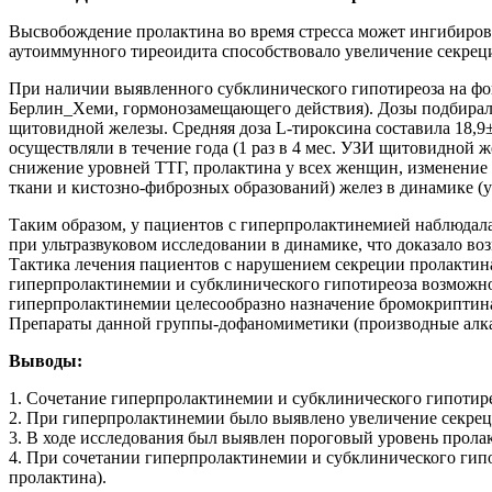
Высвобождение пролактина во время стресса может ингибирова
аутоиммунного тиреоидита способствовало увеличение секрец
При наличии выявленного субклинического гипотиреоза на фо
Берлин_Хеми, гормонозамещающего действия). Дозы подбиралис
щитовидной железы. Средняя доза L-тироксина составила 18,9±4,
осуществляли в течение года (1 раз в 4 мес. УЗИ щитовидной 
снижение уровней ТТГ, пролактина у всех женщин, изменение
ткани и кистозно-фиброзных образований) желез в динамике (
Таким образом, у пациентов с гиперпролактинемией наблюдал
при ультразвуковом исследовании в динамике, что доказало в
Тактика лечения пациентов с нарушением секреции пролактин
гиперпролактинемии и субклинического гипотиреоза возможно
гиперпролактинемии целесообразно назначение бромокриптина (2
Препараты данной группы-дофаномиметики (производные алка
Выводы:
1. Сочетание гиперпролактинемии и субклинического гипотир
2. При гиперпролактинемии было выявлено увеличение секреции
3. В ходе исследования был выявлен пороговый уровень прола
4. При сочетании гиперпролактинемии и субклинического гип
пролактина).