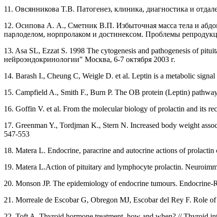
11. Овсянникова T.B. Патогенез, клиника, диагностика и отда
12. Осипова А. А., Сметник В.П. Избыточная масса тела и аб
парлоделом, норпролаком и достинексом. Проблемы репродукции №1 2
13. Asa SL, Ezzat S. 1998 The cytogenesis and pathogenesis of 
нейроэндокринологии" Москва, 6-7 октября 2003 г.
14. Barash I., Cheung C, Weigle D. et al. Leptin is a metabolic sign
15. Campfield A., Smith F., Burn P. The OB protein (Leptin) pathwa
16. Goffin V. et al. From the molecular biology of prolactin and its 
17. Greenman Y., Tordjman K., Stern N. Increased body weight associa
547-553
18. Matera L. Endocrine, paracrine and autocrine actions of prolacti
19. Matera L.Action of pituitary and lymphocyte prolactin. Neuroi
20. Monson JP. The epidemiology of endocrine tumours. Endocrine-R
21. Morreale de Escobar G, Obregon MJ, Escobar del Rey F. Role of 
22. Toft A. Thyroid hormone treatment, how and when? // Thyroid int