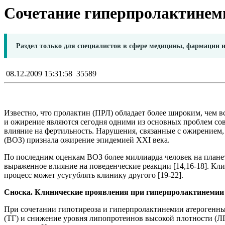
Сочетание гиперпролактинеми
Раздел только для специалистов в сфере медицины, фармации 
08.12.2009 15:31:58
35589
Известно, что пролактин (ПРЛ) обладает более широким, чем в
и ожирение являются сегодня одними из основных проблем сов
влияние на фертильность. Нарушения, связанные с ожирением, 
(ВОЗ) признала ожирение эпидемией ХХI века.
По последним оценкам ВОЗ более миллиарда человек на планет
выраженное влияние на поведенческие реакции [14,16-18]. К
процесс может усугублять клинику другого [19-22].
Сноска. Клинические проявления при гиперпролактинемии и
При сочетании гипотиреоза и гиперпролактинемии атерогенны
(ТГ) и снижение уровня липопротеинов высокой плотности (Л