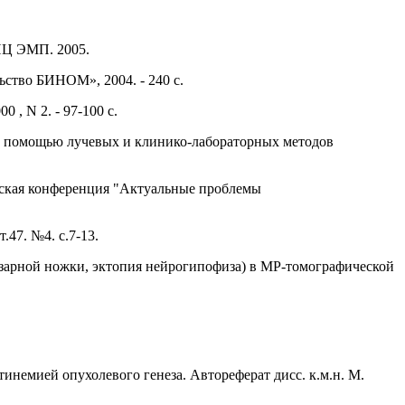
ПЦ ЭМП. 2005.
льство БИНОМ», 2004. - 240 с.
 , N 2. - 97-100 с.
с помощью лучевых и клинико-лабораторных методов
ческая конференция "Актуальные проблемы
47. №4. с.7-13.
изарной ножки, эктопия нейрогипофиза) в МР-томографической
инемией опухолевого генеза. Автореферат дисс. к.м.н. М.