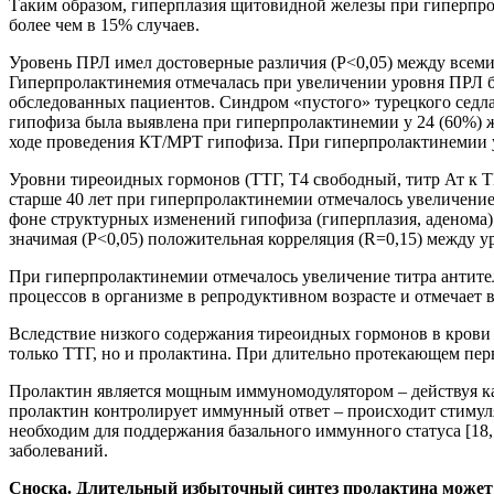
Таким образом, гиперплазия щитовидной железы при гиперпро
более чем в 15% случаев.
Уровень ПРЛ имел достоверные различия (Р<0,05) между всем
Гиперпролактинемия отмечалась при увеличении уровня ПРЛ бо
обследованных пациентов. Синдром «пустого» турецкого седл
гипофиза была выявлена при гиперпролактинемии у 24 (60%) 
ходе проведения КТ/МРТ гипофиза. При гиперпролактинемии 
Уровни тиреоидных гормонов (ТТГ, Т4 свободный, титр Ат к 
старше 40 лет при гиперпролактинемии отмечалось увеличение
фоне структурных изменений гипофиза (гиперплазия, аденома)
значимая (P<0,05) положительная корреляция (R=0,15) между 
При гиперпролактинемии отмечалось увеличение титра антител 
процессов в организме в репродуктивном возрасте и отмечает
Вследствие низкого содержания тиреоидных гормонов в крови
только ТТГ, но и пролактина. При длительно протекающем перви
Пролактин является мощным иммуномодулятором – действуя к
пролактин контролирует иммунный ответ – происходит стимул
необходим для поддержания базального иммунного статуса [18
заболеваний.
Сноска. Длительный избыточный синтез пролактина может