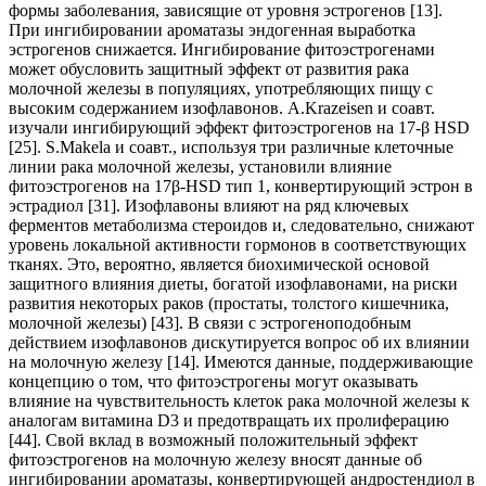
формы заболевания, зависящие от уровня эстрогенов [13].
При ингибировании ароматазы эндогенная выработка
эстрогенов снижается. Ингибирование фитоэстрогенами
может обусловить защитный эффект от развития рака
молочной железы в популяциях, употребляющих пищу с
высоким содержанием изофлавонов. A.Krazeisen и соавт.
изучали ингибирующий эффект фитоэстрогенов на 17-β HSD
[25]. S.Makela и соавт., используя три различные клеточные
линии рака молочной железы, установили влияние
фитоэстрогенов на 17β-HSD тип 1, конвертирующий эстрон в
эстрадиол [31]. Изофлавоны влияют на ряд ключевых
ферментов метаболизма стероидов и, следовательно, снижают
уровень локальной активности гормонов в соответствующих
тканях. Это, вероятно, является биохимической основой
защитного влияния диеты, богатой изофлавонами, на риски
развития некоторых раков (простаты, толстого кишечника,
молочной железы) [43]. В связи с эстрогеноподобным
действием изофлавонов дискутируется вопрос об их влиянии
на молочную железу [14]. Имеются данные, поддерживающие
концепцию о том, что фитоэстрогены могут оказывать
влияние на чувствительность клеток рака молочной железы к
аналогам витамина D3 и предотвращать их пролиферацию
[44]. Свой вклад в возможный положительный эффект
фитоэстрогенов на молочную железу вносят данные об
ингибировании ароматазы, конвертирующей андростендиол в