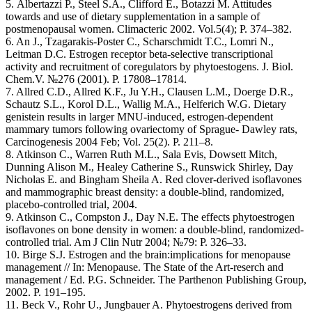
5. Albertazzi P., Steel S.A., Clifford E., Botazzi M. Attitudes
towards and use of dietary supplementation in a sample of
postmenopausal women. Climacteric 2002. Vol.5(4); P. 374–382.
6. An J., Tzagarakis-Poster C., Scharschmidt T.C., Lomri N.,
Leitman D.C. Estrogen receptor beta-selective transcriptional
activity and recruitment of coregulators by phytoestogens. J. Biol.
Chem.V. №276 (2001). P. 17808–17814.
7. Allred C.D., Allred K.F., Ju Y.H., Clausen L.M., Doerge D.R.,
Schautz S.L., Korol D.L., Wallig M.A., Helferich W.G. Dietary
genistein results in larger MNU-induced, estrogen-dependent
mammary tumors following ovariectomy of Sprague- Dawley rats,
Carcinogenesis 2004 Feb; Vol. 25(2). P. 211–8.
8. Atkinson C., Warren Ruth M.L., Sala Evis, Dowsett Mitch,
Dunning Alison M., Healey Catherine S., Runswick Shirley, Day
Nicholas E. and Bingham Sheila A. Red clover-derived isoflavones
and mammographic breast density: a double-blind, randomized,
placebo-controlled trial, 2004.
9. Atkinson C., Compston J., Day N.E. The effects phytoestrogen
isoflavones on bone density in women: a double-blind, randomized-
controlled trial. Am J Clin Nutr 2004; №79: P. 326–33.
10. Birge S.J. Estrogen and the brain:implications for menopause
management // In: Menopause. The State of the Art-reserch and
management / Ed. P.G. Schneider. The Parthenon Publishing Group,
2002. P. 191–195.
11. Beck V., Rohr U., Jungbauer A. Phytoestrogens derived from