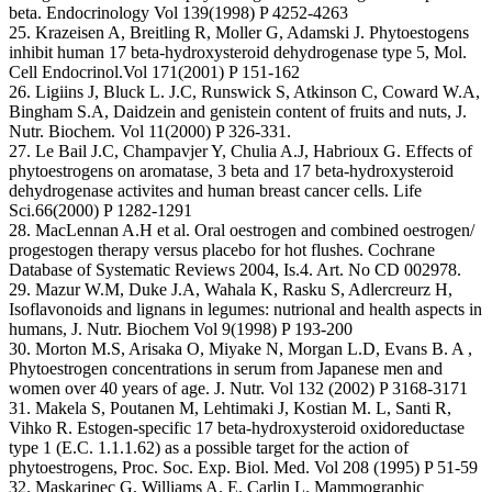
beta. Endocrinology Vol 139(1998) P 4252-4263
25. Krazeisen A, Breitling R, Moller G, Adamski J. Phytoestogens
inhibit human 17 beta-hydroxysteroid dehydrogenase type 5, Mol.
Cell Endocrinol.Vol 171(2001) P 151-162
26. Ligiins J, Bluck L. J.C, Runswick S, Atkinson C, Coward W.A,
Bingham S.A, Daidzein and genistein content of fruits and nuts, J.
Nutr. Biochem. Vol 11(2000) P 326-331.
27. Le Bail J.C, Champavjer Y, Chulia A.J, Habrioux G. Effects of
phytoestrogens on aromatase, 3 beta and 17 beta-hydroxysteroid
dehydrogenase activites and human breast cancer cells. Life
Sci.66(2000) P 1282-1291
28. MacLennan A.H et al. Oral oestrogen and combined oestrogen/
progestogen therapy versus placebo for hot flushes. Cochrane
Database of Systematic Reviews 2004, Is.4. Art. No CD 002978.
29. Mazur W.M, Duke J.А, Wahala K, Rasku S, Adlercreurz H,
Isoflavonoids and lignans in legumes: nutrional and health aspects in
humans, J. Nutr. Biochem Vol 9(1998) P 193-200
30. Morton M.S, Arisaka O, Miyake N, Morgan L.D, Evans B. A ,
Phytoestrogen concentrations in serum from Japanese men and
women over 40 years of age. J. Nutr. Vol 132 (2002) P 3168-3171
31. Makela S, Poutanen M, Lehtimaki J, Kostian M. L, Santi R,
Vihko R. Estogen-specific 17 beta-hydroxysteroid oxidoreductase
type 1 (E.C. 1.1.1.62) as a possible target for the action of
phytoestrogens, Proc. Soc. Exp. Biol. Med. Vol 208 (1995) P 51-59
32. Maskarinec G, Williams A. E, Carlin L. Mammographic