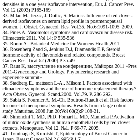
densities in a one-year isoflavone intervention, Eur. J. Cancer Prev.
Vol 12 (2003) P165-169
33. Milan M. Terzic, J. Dotlic, S. Maricic. Influence of red clover-
derived isoflavones on serum lipid profile in postmenopausal
women. J. Obstet. Gynaecol. Res. Vol.35, No.6:1091-1095, 2009.
34. Pines A. Vasomotor symptoms and cardiovascular disease risk.
Climacteric 2011. Vol 14; P 535-536
35. Room A . Botanical Medicine for Womens Health,2011.
36. Rosenberg Zand S, Jenkins D.J, Diamandis E.P, Steroid
hormone activity of flavonoids and related compounds. Breast
Cancer Res. Ticat 62 (2000) P 35-49
37. Raus K, выступление на конференции, Майорка 2011 «Pres
2011-Gynecology and Urology. Phytoneering research and
experience summit»
38. Stadberg E., mattsson L-A., Milsom I. Factors associated with
climacteric symptoms and the use of hormone replacement therapy//
Acta Obstet. Gynecol. Scand.2000. Vol.79. P. 286-292.
39. Sabia S, Fournier A, M.-Ch. Boutron-Ruault et al. Risk factors
for onset of menopausal symptoms. Results from a large cohort
study Maturitas. 2008 Jun 20;Vol 60(2):P 108-21.
40. Simoncini T, MD, PhD, Fomari L, MD, Mannella P.Activation
of nutric oxide synthesis in human endothelial cells by red clover
extracts. Menopause, Vol 12, №1, P 69-77, 2005.
41. Tominaga S, Kuroishi T, Epidemiology of Breast Cancer in
Japan, Breast Cancer Vol 2 (1995)P 1-7