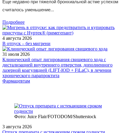
Еще недавно при тяжелой бронхиальной астме успехом
считалось уменьшение...
Подробнее
4 августа 2026
В отпуск – без мигрени
31 июля 2026
Клинический опыт лигирования свищевого хода с
дистализацией внутреннего отверстия, дополненного
лазерной коагуляцией (LIFT-IOD + FiLaC), в лечении
хронического парапроктита
Фармацевтам
Фото: Juice Flair/FOTODOM/Shutterstoсk
3 августа 2026
Отпуск препарата с истекающим сроком годности