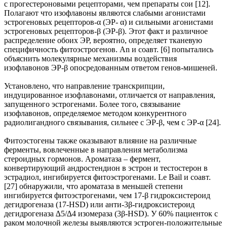
с прогестероновыми рецепторами, чем препараты сои [12].
Полагают что изофлавоны являются слабыми агонистами
эстрогеновых рецепторов-α (ЭР- α) и сильными агонистами
эстрогеновых рецепторов-β (ЭР-β). Этот факт и различное
распределение обоих ЭР, вероятно, определяет тканевую
специфичность фитоэстрогенов. An и соавт. [6] попытались
объяснить молекулярные механизмы воздействия
изофлавонов ЭР-β опосредованным ответом генов-мишеней.
Установлено, что направление транскрипции,
индуцированное изофлавонами, отличается от направления,
запущенного эстрогенами. Более того, связывание
изофлавонов, определяемое методом конкурентного
радиолигандного связывания, сильнее с ЭР-β, чем с ЭР-α [24].
Фитоэстогены также оказывают влияние на различные
ферменты, вовлеченные в направления метаболизма
стероидных гормонов. Ароматаза – фермент,
конвертирующий андростендион в эстрон и тестостерон в
эстрадиол, ингибируется фитоэстрогенами. Le Bail и соавт.
[27] обнаружили, что ароматаза в меньшей степени
ингибируется фитоэстрогенами, чем 17-β гидроксистероид
дегидрогеназа (17-HSD) или анти-3β-гидроксистероид
дегидрогеназа ∆5/∆4 изомераза (3β-HSD). У 60% пациенток с
раком молочной железы выявляются эстроген-положительные