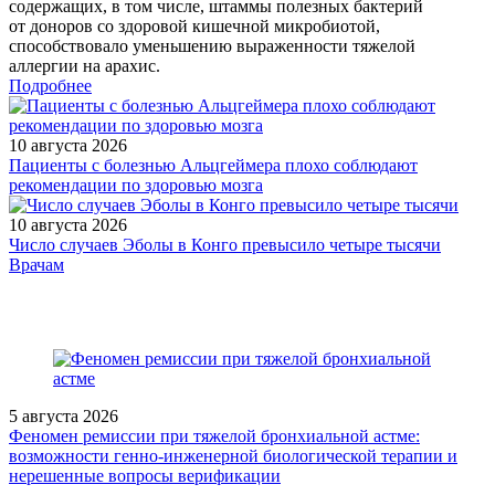
содержащих, в том числе, штаммы полезных бактерий
от доноров со здоровой кишечной микробиотой,
способствовало уменьшению выраженности тяжелой
аллергии на арахис.
Подробнее
10 августа 2026
Пациенты с болезнью Альцгеймера плохо соблюдают
рекомендации по здоровью мозга
10 августа 2026
Число случаев Эболы в Конго превысило четыре тысячи
/doctor/endocrinology/fitoestrogeny-terapevticheskie-vozmozhnosti/
Врачам
5 августа 2026
Феномен ремиссии при тяжелой бронхиальной астме:
возможности генно-инженерной биологической терапии и
нерешенные вопросы верификации