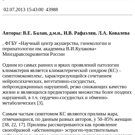
02.07.2013 15:43:00
43988
Авторы: В.Е. Балан, д.м.н., И.В. Рафаэлян, Л.А. Ковалева
, ФГБУ «Научный центр акушерства, гинекологии и
перинатологии им. академика В.И.Кулакова»
Минздравсоцразвития России
Одним из самых ранних и ярких проявлений патологии
климактерия является климактерический синдром (КС) –
симптомокомплекс, характеризующийся сочетанием
нейропсихических, вегетативно-сосудистых,
нейроэндокринных нарушений, резко снижающих качество
жизни и являющихся предикторами множества более поздних
нарушений, в т.ч. сердечно-сосудистых и обменно-
метаболических [3].
Самым частым симптомом КС являются приливы жара,
отмечающиеся, по данным разных авторов, у 50–85% женщин
[38, 22, 17]. Приливы рассматриваются как проявление
своеобразной «абстиненции» эстроген-чувствительных