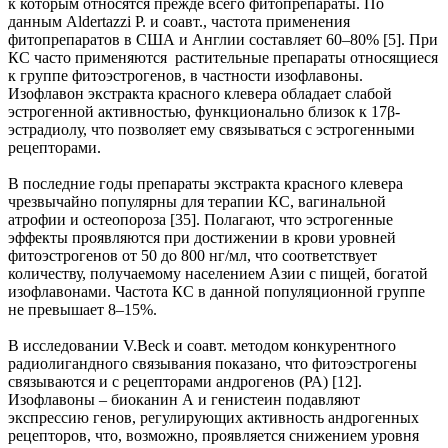
к которым относятся прежде всего фитопрепараты. По
данным Aldertazzi P. и соавт., частота применения
фитопрепаратов в США и Англии составляет 60–80% [5]. При
КС часто применяются растительные препараты относящиеся
к группе фитоэстрогенов, в частности изофлавоны.
Изофлавон экстракта красного клевера обладает слабой
эстрогенной активностью, функционально близок к 17β-
эстрадиолу, что позволяет ему связываться с эстрогенными
рецепторами.
В последние годы препараты экстракта красного клевера
чрезвычайно популярны для терапии КС, вагинальной
атрофии и остеопороза [35]. Полагают, что эстрогенные
эффекты проявляются при достижении в крови уровней
фитоэстрогенов от 50 до 800 нг/мл, что соответствует
количеству, получаемому населением Азии с пищей, богатой
изофлавонами. Частота КС в данной популяционной группе
не превышает 8–15%.
В исследовании V.Beck и cоавт. методом конкурентного
радиолигандного связывания показано, что фитоэстрогены
связываются и с рецепторами андрогенов (РА) [12].
Изофлавоны – биоканин А и генистеин подавляют
экспрессию генов, регулирующих активность андрогенных
рецепторов, что, возможно, проявляется снижением уровня