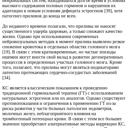
нейрональных систем, находившихся долгое время в условиях
высокого содержания половых гормонов и нарушения их
адаптации к новым условиям дефицита эстрогенов [39], хотя
патогенез приливов до конца не ясен.
До недавнего времени полагали, что приливы не наносят
существенного ущерба здоровью, а только снижают качество
жизни. Однако при использовании современных
нейровизуальных методик в момент прилива выявлено резкое
снижение кровотока в отдельных областях головного мозга
[19]. В связи с этим кратковременные, но частые эпизоды
ишемии могут внести свой вклад в развитие дегенеративных
процессов в определенных участках головного мозга. Кроме
того, полагают, что приливы могут являться индикаторами
латентно протекающих сердечно-сосудистых заболеваний
[34].
КС является классическим показанием к проведению
традиционной гормональной терапии (ГТ) с использованием
натуральных эстрогенов или их аналогов. Однако существуют
противопоказания и ограничения к применению ГТ из-за
риска развития у части больных патологии эндометрия,
молочных желез, неблагоприятного влияния на
тромбогенный потенциал крови. В связи с этим все большее
значение приобретают альтернативные методы коррекции КС,