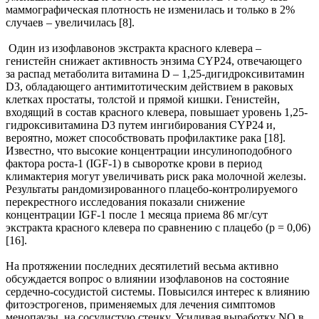
маммографическая плотность не изменилась и только в 2%
случаев – увеличилась [8].
Один из изофлавонов экстракта красного клевера –
генистейн снижает активность энзима CYP24, отвечающего
за распад метаболита витамина D – 1,25-дигидроксивитамин
D3, обладающего антимитотическим действием в раковых
клетках простаты, толстой и прямой кишки. Генистейн,
входящий в состав красного клевера, повышает уровень 1,25-
гидроксивитамина D3 путем ингибирования CYP24 и,
вероятно, может способствовать профилактике рака [18].
Известно, что высокие концентрации инсулиноподобного
фактора роста-1 (IGF-1) в сыворотке крови в период
климактерия могут увеличивать риск рака молочной железы.
Результаты рандомизированного плацебо-контролируемого
перекрестного исследования показали снижение
концентрации IGF-1 после 1 месяца приема 86 мг/сут
экстракта красного клевера по сравнению с плацебо (р = 0,06)
[16].
На протяжении последних десятилетий весьма активно
обсуждается вопрос о влиянии изофлавонов на состояние
сердечно-сосудистой системы. Повысился интерес к влиянию
фитоэстрогенов, применяемых для лечения симптомов
менопаузы, на сосудистую стенку. Усиливая выработку NO в