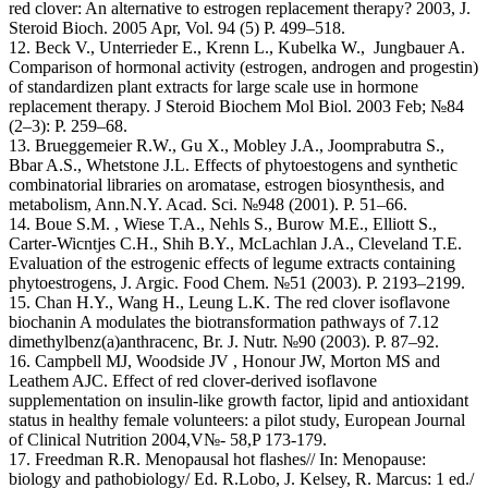
red clover: An alternative to estrogen replacement therapy? 2003, J.
Steroid Bioch. 2005 Apr, Vol. 94 (5) P. 499–518.
12. Beck V., Unterrieder E., Krenn L., Kubelka W., Jungbauer A.
Comparison of hormonal activity (estrogen, androgen and progestin)
of standardizen plant extracts for large scale use in hormone
replacement therapy. J Steroid Biochem Mol Biol. 2003 Feb; №84
(2–3): P. 259–68.
13. Brueggemeier R.W., Gu X., Mobley J.A., Joomprabutra S.,
Bbar A.S., Whetstone J.L. Effects of phytoestogens and synthetic
combinatorial libraries on aromatase, estrogen biosynthesis, and
metabolism, Ann.N.Y. Acad. Sci. №948 (2001). P. 51–66.
14. Boue S.M. , Wiese T.A., Nehls S., Burow M.E., Elliott S.,
Carter-Wicntjes C.H., Shih B.Y., McLachlan J.A., Cleveland T.E.
Evaluation of the estrogenic effects of legume extracts containing
phytoestrogens, J. Argic. Food Chem. №51 (2003). P. 2193–2199.
15. Chan H.Y., Wang H., Leung L.K. The red clover isoflavone
biochanin A modulates the biotransformation pathways of 7.12
dimethylbenz(a)anthracenc, Br. J. Nutr. №90 (2003). P. 87–92.
16. Campbell MJ, Woodside JV , Honour JW, Morton MS and
Leathem AJC. Effect of red clover-derived isoflavone
supplementation on insulin-like growth factor, lipid and antioxidant
status in healthy female volunteers: a pilot study, European Journal
of Clinical Nutrition 2004,V№- 58,P 173-179.
17. Freedman R.R. Menopausal hot flashes// In: Menopause:
biology and pathobiology/ Ed. R.Lobo, J. Kelsey, R. Marcus: 1 ed./