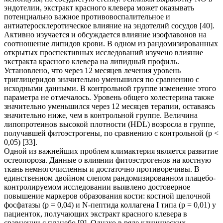
эндотелии, экстракт красного клевера может оказывать
потенциально важное противовоспалительное и
антиатеросклеротическое влияние на эндотелий сосудов [40].
Активно изучается и обсуждается влияние изофлавонов на
соотношение липидов крови. В одном из рандомизированных
открытых проспективных исследований изучено влияние
экстракта красного клевера на липидный профиль.
Установлено, что через 12 месяцев лечения уровень
триглицеридов значительно уменьшился по сравнению с
исходными данными. В контрольной группе изменение этого
параметра не отмечалось. Уровень общего холестерина также
значительно уменьшился через 12 месяцев терапии, оставаясь
значительно ниже, чем в контрольной группе. Величина
липопротеинов высокой плотности (HDL) возросла в группе,
получавшей фитоэстрогены, по сравнению с контрольной (р <
0,05) [33].
Одной из важнейших проблем климактерия является развитие
остеопороза. Данные о влиянии фитоэстрогенов на костную
ткань немногочисленны и достаточно противоречивы. В
единственном двойном слепом рандомизированном плацебо-
контролируемом исследовании выявлено достоверное
повышение маркеров образования кости: костной щелочной
фосфатазы (р = 0,04) и N-пептида коллагена I типа (р = 0,01) у
пациенток, получающих экстракт красного клевера в
сравнении с плацебо [9]. Однако в ряде клинических