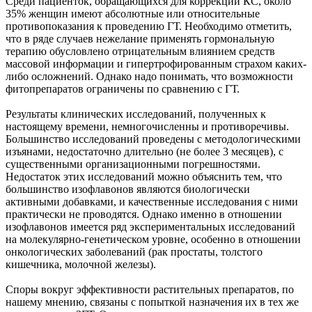
Среди пациенток, обращающихся для коррекции КС, около
35% женщин имеют абсолютные или относительные
противопоказания к проведению ГТ. Необходимо отметить,
что в ряде случаев нежелание применять гормональную
терапию обусловлено отрицательным влиянием средств
массовой информации и гипертрофированным страхом каких-
либо осложнений. Однако надо понимать, что возможности
фитопрепаратов ограничены по сравнению с ГТ.
Результаты клинических исследований, полученных к
настоящему времени, немногочисленны и противоречивы.
Большинство исследований проведены с методологическими
изъянами, недостаточно длительно (не более 3 месяцев), с
существенными организационными погрешностями.
Недостаток этих исследований можно объяснить тем, что
большинство изофлавонов являются биологически
активными добавками, и качественные исследования с ними
практически не проводятся. Однако именно в отношении
изофлавонов имеется ряд экспериментальных исследований
на молекулярно-генетическом уровне, особенно в отношении
онкологических заболеваний (рак простаты, толстого
кишечника, молочной железы).
Споры вокруг эффективности растительных препаратов, по
нашему мнению, связаны с попыткой назначения их в тех же