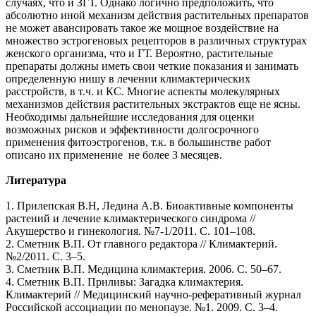
случаях, что и ЗГТ. Однако логично предположить, что
абсолютно иной механизм действия растительных препаратов
не может авансировать такое же мощное воздействие на
множество эстрогеновых рецепторов в различных структурах
женского организма, что и ГТ. Вероятно, растительные
препараты должны иметь свои четкие показания и занимать
определенную нишу в лечении климактерических
расстройств, в т.ч. и КС. Многие аспекты молекулярных
механизмов действия растительных экстрактов еще не ясны.
Необходимы дальнейшие исследования для оценки
возможных рисков и эффективности долгосрочного
применения фитоэстрогенов, т.к. в большинстве работ
описано их применение не более 3 месяцев.
Литература
1. Прилепская В.Н, Ледина А.В. Биоактивные компоненты
растений и лечение климактерического синдрома //
Акушерство и гинекология. №7-1/2011. С. 101–108.
2. Сметник В.П. От главного редактора // Климактерий.
№2/2011. С. 3–5.
3. Сметник В.П. Медицина климактерия. 2006. С. 50–67.
4. Сметник В.П. Приливы: Загадка климактерия.
Климактерий // Медицинский научно-реферативный журнал
Российской ассоциации по менопаузе. №1. 2009. С. 3–4.