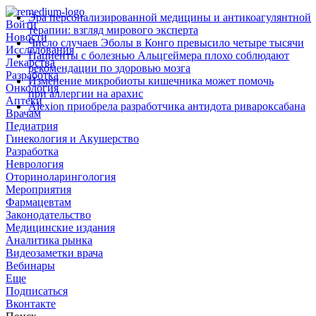
Эра персонализированной медицины и антикоагулянтной
Войти
терапии: взгляд мирового эксперта
Новости
Число случаев Эболы в Конго превысило четыре тысячи
Исследования
Пациенты с болезнью Альцгеймера плохо соблюдают
Лекарства
рекомендации по здоровью мозга
Разработка
Изменение микробиоты кишечника может помочь
Онкология
при аллергии на арахис
Аптеки
Alexion приобрела разработчика антидота ривароксабана
Врачам
Педиатрия
Гинекология и Акушерство
Разработка
Неврология
Оториноларингология
Мероприятия
Фармацевтам
Законодательство
Медицинские издания
Аналитика рынка
Видеозаметки врача
Вебинары
Еще
Подписаться
Вконтакте