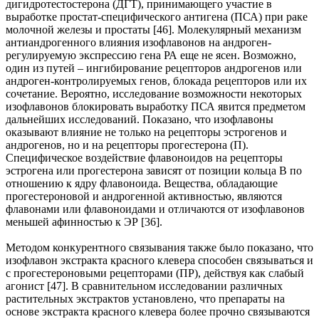
дигидротестостерона (ДГТ), принимающего участие в
выработке простат-специфического антигена (ПСА) при раке
молочной железы и простаты [46]. Молекулярный механизм
антиандрогенного влияния изофлавонов на андроген-
регулируемую экспрессию гена РА еще не ясен. Возможно,
один из путей – ингибирование рецепторов андрогенов или
андроген-контролируемых генов, блокада рецепторов или их
сочетание. Вероятно, исследование возможности некоторых
изофлавонов блокировать выработку ПСА явится предметом
дальнейших исследований. Показано, что изофлавоны
оказывают влияние не только на рецепторы эстрогенов и
андрогенов, но и на рецепторы прогестерона (П).
Специфическое воздействие флавоноидов на рецепторы
эстрогена или прогестерона зависят от позиции кольца В по
отношению к ядру флавоноида. Вещества, обладающие
прогестероновой и андрогенной активностью, являются
флавонами или флавоноидами и отличаются от изофлавонов
меньшей афинностью к ЭР [36].
Методом конкурентного связывания также было показано, что
изофлавон экстракта красного клевера способен связываться и
с прогестероновыми рецепторами (ПР), действуя как слабый
агонист [47]. В сравнительном исследовании различных
растительных экстрактов установлено, что препараты на
основе экстракта красного клевера более прочно связываются