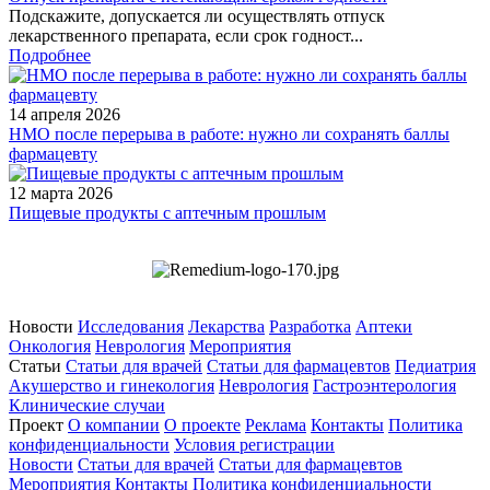
Подскажите, допускается ли осуществлять отпуск
лекарственного препарата, если срок годност...
Подробнее
14 апреля 2026
НМО после перерыва в работе: нужно ли сохранять баллы
фармацевту
12 марта 2026
Пищевые продукты с аптечным прошлым
Новости
Исследования
Лекарства
Разработка
Аптеки
Онкология
Неврология
Мероприятия
Статьи
Статьи для врачей
Статьи для фармацевтов
Педиатрия
Акушерство и гинекология
Неврология
Гастроэнтерология
Клинические случаи
Проект
О компании
О проекте
Реклама
Контакты
Политика
конфиденциальности
Условия регистрации
Новости
Статьи для врачей
Статьи для фармацевтов
Мероприятия
Контакты
Политика конфиденциальности