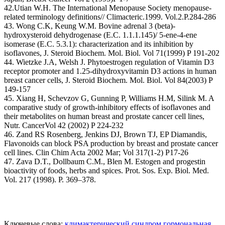
42.Utian W.H. The International Menopause Society menopause-
related terminology definitions// Climacteric.1999. Vol.2.P.284-286
43. Wong C.K, Keung W.M. Bovine adrenal 3 (beta)-
hydroxysteroid dehydrogenase (E.C. 1.1.1.145)/ 5-еne-4-ene
isomerase (E.C. 5.3.1): characterization and its inhibition by
isoflavones, J. Steroid Biochem. Mol. Biol. Vol 71(1999) P 191-202
44. Wietzke J.A, Welsh J. Phytoestrogen regulation of Vitamin D3
receptor promoter and 1.25-dihydroxyvitamin D3 actions in human
breast cancer cells, J. Steroid Biochem. Mol. Biol. Vol 84(2003) P
149-157
45. Xiang H, Schevzov G, Gunning P, Williams H.M, Silink M. A
comparative study of growth-inhibitory effects of isoflavones and
their metabolites on human breast and prostate cancer cell lines,
Nutr. CancerVol 42 (2002) P 224-232
46. Zand RS Rosenberg, Jenkins DJ, Brown TJ, EP Diamandis,
Flavonoids can block PSA production by breast and prostate cancer
cell lines. Clin Chim Acta 2002 Mar; Vol 317(1-2) P17-26
47. Zava D.T., Dollbaum C.M., Blen M. Estogen and progestin
bioactivity of foods, herbs and spices. Prot. Sos. Exp. Biol. Med.
Vol. 217 (1998). P. 369–378.
Ключевые слова:
климактерический синдром
гормональная