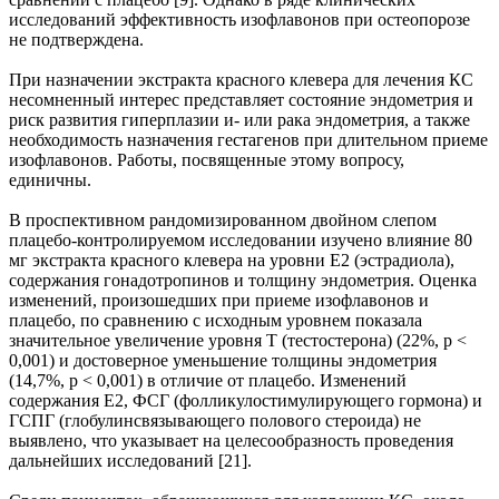
исследований эффективность изофлавонов при остеопорозе
не подтверждена.
При назначении экстракта красного клевера для лечения КС
несомненный интерес представляет состояние эндометрия и
риск развития гиперплазии и- или рака эндометрия, а также
необходимость назначения гестагенов при длительном приеме
изофлавонов. Работы, посвященные этому вопросу,
единичны.
В проспективном рандомизированном двойном слепом
плацебо-контролируемом исследовании изучено влияние 80
мг экстракта красного клевера на уровни Е2 (эстрадиола),
содержания гонадотропинов и толщину эндометрия. Оценка
изменений, произошедших при приеме изофлавонов и
плацебо, по сравнению с исходным уровнем показала
значительное увеличение уровня Т (тестостерона) (22%, р <
0,001) и достоверное уменьшение толщины эндометрия
(14,7%, p < 0,001) в отличие от плацебо. Изменений
содержания Е2, ФСГ (фолликулостимулирующего гормона) и
ГСПГ (глобулинсвязывающего полового стероида) не
выявлено, что указывает на целесообразность проведения
дальнейших исследований [21].