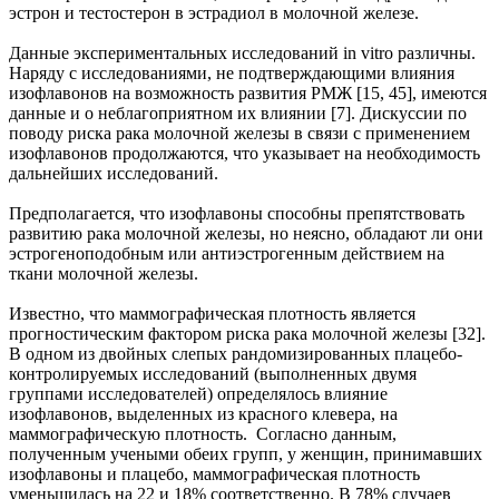
эстрон и тестостерон в эстрадиол в молочной железе.
Данные экспериментальных исследований in vitro различны.
Наряду с исследованиями, не подтверждающими влияния
изофлавонов на возможность развития РМЖ [15, 45], имеются
данные и о неблагоприятном их влиянии [7]. Дискуссии по
поводу риска рака молочной железы в связи с применением
изофлавонов продолжаются, что указывает на необходимость
дальнейших исследований.
Предполагается, что изофлавоны способны препятствовать
развитию рака молочной железы, но неясно, обладают ли они
эстрогеноподобным или антиэстрогенным действием на
ткани молочной железы.
Известно, что маммографическая плотность является
прогностическим фактором риска рака молочной железы [32].
В одном из двойных слепых рандомизированных плацебо-
контролируемых исследований (выполненных двумя
группами исследователей) определялось влияние
изофлавонов, выделенных из красного клевера, на
маммографическую плотность. Согласно данным,
полученным учеными обеих групп, у женщин, принимавших
изофлавоны и плацебо, маммографическая плотность
уменьшилась на 22 и 18% соответственно. В 78% случаев