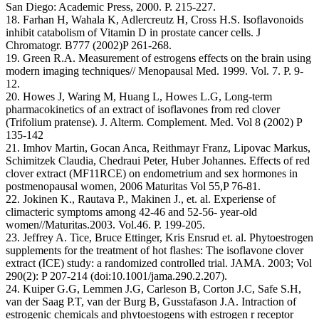
San Diego: Academic Press, 2000. P. 215-227.
18. Farhan H, Wahala K, Adlercreutz H, Cross H.S. Isoflavonoids
inhibit catabolism of Vitamin D in prostate cancer cells. J
Chromatogr. B777 (2002)P 261-268.
19. Green R.A. Measurement of estrogens effects on the brain using
modern imaging techniques// Menopausal Med. 1999. Vol. 7. P. 9-
12.
20. Howes J, Waring M, Huang L, Howes L.G, Long-term
pharmacokinetics of an extract of isoflavones from red clover
(Trifolium pratense). J. Alterm. Complement. Med. Vol 8 (2002) P
135-142
21. Imhov Martin, Gocan Anca, Reithmayr Franz, Lipovac Markus,
Schimitzek Claudia, Chedraui Peter, Huber Johannes. Effects of red
clover extract (MF11RCE) on endometrium and sex hormones in
postmenopausal women, 2006 Maturitas Vol 55,P 76-81.
22. Jokinen K., Rautava P., Makinen J., et. al. Experiense of
climacteric symptoms among 42-46 and 52-56- year-old
women//Maturitas.2003. Vol.46. P. 199-205.
23. Jeffrey A. Tice, Bruce Ettinger, Kris Ensrud et. al. Phytoestrogen
supplements for the treatment of hot flashes: The isoflavone clover
extract (ICE) study: a randomized controlled trial. JAMA. 2003; Vol
290(2): P 207-214 (doi:10.1001/jama.290.2.207).
24. Kuiper G.G, Lemmen J.G, Carleson B, Corton J.C, Safe S.H,
van der Saag P.T, van der Burg B, Gusstafason J.A. Intraction of
estrogenic chemicals and phytoestogens with estrogen r receptor