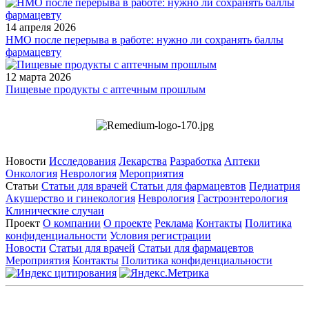
14 апреля 2026
НМО после перерыва в работе: нужно ли сохранять баллы
фармацевту
12 марта 2026
Пищевые продукты с аптечным прошлым
Новости
Исследования
Лекарства
Разработка
Аптеки
Онкология
Неврология
Мероприятия
Статьи
Статьи для врачей
Статьи для фармацевтов
Педиатрия
Акушерство и гинекология
Неврология
Гастроэнтерология
Клинические случаи
Проект
О компании
О проекте
Реклама
Контакты
Политика
конфиденциальности
Условия регистрации
Новости
Статьи для врачей
Статьи для фармацевтов
Мероприятия
Контакты
Политика конфиденциальности
Общество с ограниченной ответственностью «ГРУППА