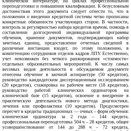
клинической интернатуре, на циклах профессиональной
переподготовки и повышения квалификации. К безусловным
достоинствам этого документа следует отнести то, что в
положении о введении кредитной системы четко прописаны
конкретные обязанности участвующих сторон. В частности,
контроль за регулярностью набора кредитов врачом, помощь в
составлении долгосрочной индивидуальной программы
обучения, хранение документов, подтверждающих набор
зачетных единиц, предоставление отчетных сведений в
различные инстанции входит, по этому положению, в
компетенцию сотрудников отделов кадров ЛПУ. Естественно,
учет невозможен без четкого ранжирования «стоимости»
отдельных образовательных мероприятий. К числу самых
весомых видов деятельности в обсуждаемом документе
отнесены обучение в заочной аспирантуре (50 кредитов),
руководство кандидатским диссертационным исследованием
(20 кредитов), стажировка на рабочем месте (18 кредитов),
руководство работой клинических ординаторов на
клинической базе (15 кредитов), освоение и внедрение в
практическую деятельность нового метода диагностики,
лечения или профилактики (10 кредитов). Предусмотрен
пересчет в кредиты традиционных — очных – форм обучения:
клиническая ординатура за 2 года – 144 кредита,
профессиональная переподготовка 504 ч – 28 кредитов, общее
усовершенствование от 144 до 288 ч – 72 кредита,