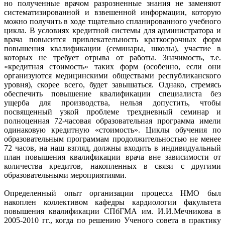
но полученные врачом разрозненные знания не заменяют
систематизированной и взвешенной информации, которую
можно получить в ходе тщательно спланированного учебного
цикла. В условиях кредитной системы для администратора и
врача повысится привлекательность краткосрочных форм
повышения квалификации (семинары, школы), участие в
которых не требует отрыва от работы. Значимость, т.е.
«кредитная стоимость» таких форм (особенно, если они
организуются медицинскими обществами республиканского
уровня), скорее всего, будет завышаться. Однако, стремясь
обеспечить повышение квалификации специалиста без
ущерба для производства, нельзя допустить, чтобы
посвященный узкой проблеме трехдневный семинар и
полноценная 72-часовая образовательная программа имели
одинаковую кредитную «стоимость». Циклы обучения по
образовательным программам продолжительностью не менее
72 часов, на наш взгляд, должны входить в индивидуальный
план повышения квалификации врача вне зависимости от
количества кредитов, накопленных в связи с другими
образовательными мероприятиями.
Определенный опыт организации процесса НМО был
накоплен коллективом кафедры кардиологии факультета
повышения квалификации СПбГМА им. И.И.Мечникова в
2005-2010 гг., когда по решению Ученого совета в практику