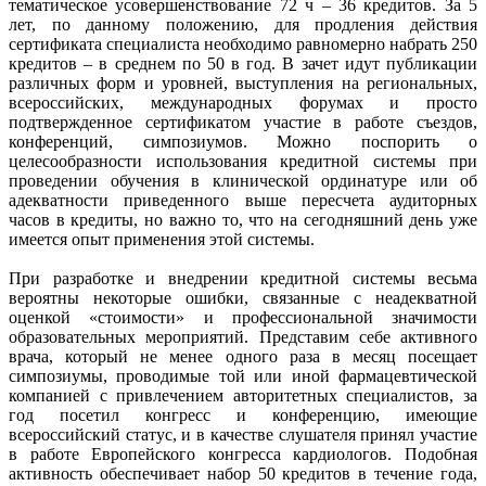
тематическое усовершенствование 72 ч – 36 кредитов. За 5
лет, по данному положению, для продления действия
сертификата специалиста необходимо равномерно набрать 250
кредитов – в среднем по 50 в год. В зачет идут публикации
различных форм и уровней, выступления на региональных,
всероссийских, международных форумах и просто
подтвержденное сертификатом участие в работе съездов,
конференций, симпозиумов. Можно поспорить о
целесообразности использования кредитной системы при
проведении обучения в клинической ординатуре или об
адекватности приведенного выше пересчета аудиторных
часов в кредиты, но важно то, что на сегодняшний день уже
имеется опыт применения этой системы.
При разработке и внедрении кредитной системы весьма
вероятны некоторые ошибки, связанные с неадекватной
оценкой «стоимости» и профессиональной значимости
образовательных мероприятий. Представим себе активного
врача, который не менее одного раза в месяц посещает
симпозиумы, проводимые той или иной фармацевтической
компанией с привлечением авторитетных специалистов, за
год посетил конгресс и конференцию, имеющие
всероссийский статус, и в качестве слушателя принял участие
в работе Европейского конгресса кардиологов. Подобная
активность обеспечивает набор 50 кредитов в течение года,