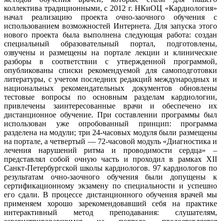
коллектива традиционными, c 2012 г. НКиОЦ «Кардиология»
начал реализацию проекта очно-заочного обучения с
использованием возможностей Интернета. Для запуска этого
нового проекта была выполнена следующая работа: создан
специальный образовательный портал, подготовлены,
озвучены и размещены на портале лекции и клинические
разборы в соответствии с утвержденной программой,
опубликованы списки рекомендуемой для самоподготовки
литературы, с учетом последних редакций международных и
национальных рекомендательных документов обновлены
тестовые вопросы по основным разделам кардиологии,
привлечены заинтересованные врачи и обеспечено их
дистанционное обучение. При составлении программы был
использован уже опробованный принцип: программа
разделена на модули; три 24-часовых модуля были размещены
на портале, а четвертый — 72-часовой модуль «Диагностика и
лечения нарушений ритма и проводимости сердца» –
представлял собой очную часть и проходил в рамках XII
Санкт-Петербургской школы кардиологов. 97 кардиологов по
результатам очно-заочного обучения были допущены к
сертификационному экзамену по специальности и успешно
его сдали. В процессе дистанционного обучения врачей мы
применяем хорошо зарекомендовавший себя на практике
интерактивный метод преподавания: слушателям,