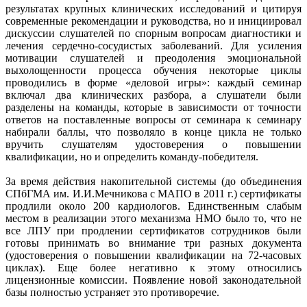
результатах крупных клинических исследований и цитируя
современные рекомендации и руководства, но и инициировал
дискуссии слушателей по спорным вопросам диагностики и
лечения сердечно-сосудистых заболеваний. Для усиления
мотивации слушателей и преодоления эмоциональной
выхолощенности процесса обучения некоторые циклы
проводились в форме «деловой игры»: каждый семинар
включал два клинических разбора, а слушатели были
разделены на команды, которые в зависимости от точности
ответов на поставленные вопросы от семинара к семинару
набирали баллы, что позволяло в конце цикла не только
вручить слушателям удостоверения о повышении
квалификации, но и определить команду-победителя.
За время действия накопительной системы (до объединения
СПбГМА им. И.И.Мечникова с МАПО в 2011 г.) сертификаты
продлили около 200 кардиологов. Единственным слабым
местом в реализации этого механизма НМО было то, что не
все ЛПУ при продлении сертификатов сотрудников были
готовы принимать во внимание три разных документа
(удостоверения о повышении квалификации на 72-часовых
циклах). Еще более негативно к этому относились
лицензионные комиссии. Появление новой законодательной
базы полностью устраняет это противоречие.