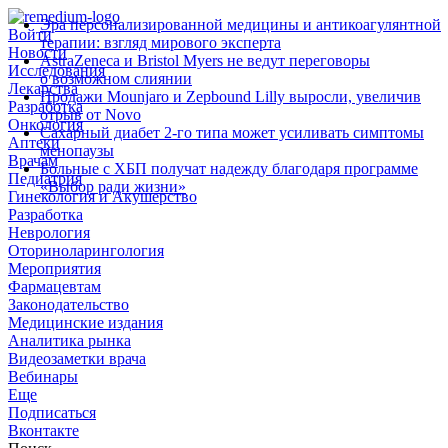
Эра персонализированной медицины и антикоагулянтной
Войти
терапии: взгляд мирового эксперта
Новости
AstraZeneca и Bristol Myers не ведут переговоры
Исследования
о возможном слиянии
Лекарства
Продажи Mounjaro и Zepbound Lilly выросли, увеличив
Разработка
отрыв от Novo
Онкология
Сахарный диабет 2‑го типа может усиливать симптомы
Аптеки
менопаузы
Врачам
Больные с ХБП получат надежду благодаря программе
Педиатрия
«Выбор ради жизни»
Гинекология и Акушерство
Разработка
Неврология
Оториноларингология
Мероприятия
Фармацевтам
Законодательство
Медицинские издания
Аналитика рынка
Видеозаметки врача
Вебинары
Еще
Подписаться
Вконтакте