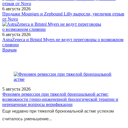
6 августа 2026
Продажи Mounjaro и Zepbound Lilly выросли, увеличив отрыв
от Novo
6 августа 2026
AstraZeneca и Bristol Myers не ведут переговоры о возможном
слиянии
/doctor/cardiology/poslediplomnoe-obrazovanie-kardiologov-
Врачам
yuridicheskie-organizatsionnye-i-metodicheskie-aspekty/
5 августа 2026
Феномен ремиссии при тяжелой бронхиальной астме:
возможности генно-инженерной биологической терапии и
нерешенные вопросы верификации
Еще недавно при тяжелой бронхиальной астме успехом
считалось уменьшение...