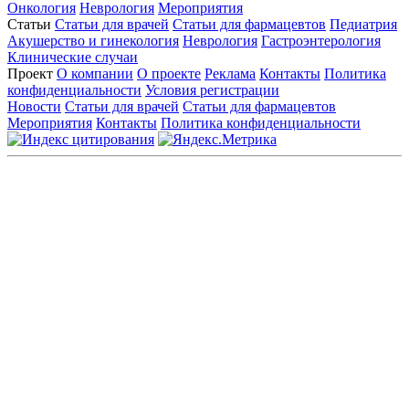
Онкология
Неврология
Мероприятия
Статьи
Статьи для врачей
Статьи для фармацевтов
Педиатрия
Акушерство и гинекология
Неврология
Гастроэнтерология
Клинические случаи
Проект
О компании
О проекте
Реклама
Контакты
Политика
конфиденциальности
Условия регистрации
Новости
Статьи для врачей
Статьи для фармацевтов
Мероприятия
Контакты
Политика конфиденциальности
Общество с ограниченной ответственностью «ГРУППА
РЕМЕДИУМ»
Адрес местонахождения: 105082, г. Москва, ул. Бакунинская, д.
71
ОГРН: 1067746819470 ИНН: 7701669956
Контактные данные: Телефон:
+7 (495) 780-34-25
|
Электронная почта:
reklama@remedium.ru
На сайте используются изображения по лицензии
Shutterstock/FOTODOM, соблюдаются авторские права.
Вся информация, размещенная на веб-сайте, предназначена