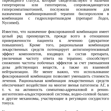
тиреоидного статуса, которые свидетельствуют о наличии
гипертиреоза или гипотиреоза, сопровождающегося
гиперсимпатикотонией, послужили основанием для
назначения комбинированной терапии бисопрололом в
комбинации с гидрохлоротиазидом (препарат Лодоз,
Nycomed).
Известно, что назначение фиксированной комбинации имеет
целый ряд преимуществ, прежде всего в отношении
приверженности пациента к лечению (двукратное
повышение). Кроме того, рациональная комбинация
лекарственных средств потенцирует антигипертензивный
эффект компонентов, входящих в состав препарата,
увеличивая частоту ответа на терапию; способствует
снижению частоты побочных эффектов за счет уменьшения
дозы действующих веществ, а также их взаимной
нейтрализации. Не менее важно, что использование
фиксированной комбинации позволяет уменьшить стоимость
лечения. Рациональная комбинация лекарственных средств
обеспечивает воздействие на многие звенья патогенеза АГ, в
т. ч. на активность симпатико-адреналовой и ренин-
ангиотензин-альдостероновой системы, водно-солевой баланс
и другие механизмы, участвующие в регуляции сосудистого
тонуса.