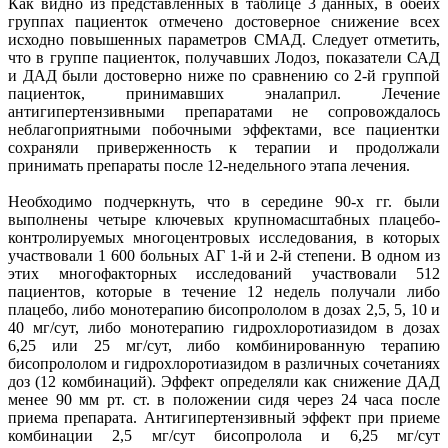
Как видно из представленных в таблице 3 данных, в обеих
группах пациенток отмечено достоверное снижение всех
исходно повышенных параметров СМАД. Следует отметить,
что в группе пациенток, получавших Лодоз, показатели САД
и ДАД были достоверно ниже по сравнению со 2-й группой
пациенток, принимавших эналаприл. Лечение
антигипертензивными препаратами не сопровождалось
неблагоприятными побочными эффектами, все пациентки
сохраняли приверженность к терапии и продолжали
принимать препараты после 12-недельного этапа лечения.
Необходимо подчеркнуть, что в середине 90-х гг. были
выполнены четыре ключевых крупномасштабных плацебо-
контролируемых многоцентровых исследования, в которых
участвовали 1 600 больных АГ 1-й и 2-й степени. В одном из
этих многофакторных исследований участвовали 512
пациентов, которые в течение 12 недель получали либо
плацебо, либо монотерапию бисопрололом в дозах 2,5, 5, 10 и
40 мг/сут, либо монотерапию гидрохлоротиазидом в дозах
6,25 или 25 мг/сут, либо комбинированную терапию
бисопрололом и гидрохлоротиазидом в различных сочетаниях
доз (12 комбинаций). Эффект определяли как снижение ДАД
менее 90 мм рт. ст. в положении сидя через 24 часа после
приема препарата. Антигипертензивный эффект при приеме
комбинации 2,5 мг/сут бисопролола и 6,25 мг/сут