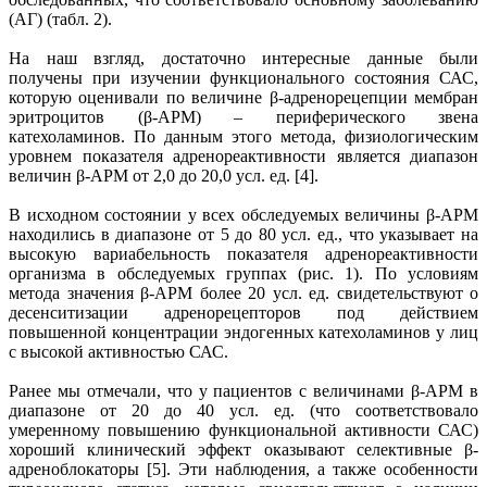
(АГ) (табл. 2).
На наш взгляд, достаточно интересные данные были
получены при изучении функционального состояния САС,
которую оценивали по величине β-адренорецепции мембран
эритроцитов (β-АРМ) – периферического звена
катехоламинов. По данным этого метода, физиологическим
уровнем показателя адренореактивности является диапазон
величин β-АРМ от 2,0 до 20,0 усл. ед. [4].
В исходном состоянии у всех обследуемых величины β-АРМ
находились в диапазоне от 5 до 80 усл. ед., что указывает на
высокую вариабельность показателя адренореактивности
организма в обследуемых группах (рис. 1). По условиям
метода значения β-АРМ более 20 усл. ед. свидетельствуют о
десенситизации адренорецепторов под действием
повышенной концентрации эндогенных катехоламинов у лиц
с высокой активностью САС.
Ранее мы отмечали, что у пациентов с величинами β-АРМ в
диапазоне от 20 до 40 усл. ед. (что соответствовало
умеренному повышению функциональной активности САС)
хороший клинический эффект оказывают селективные β-
адреноблокаторы [5]. Эти наблюдения, а также особенности