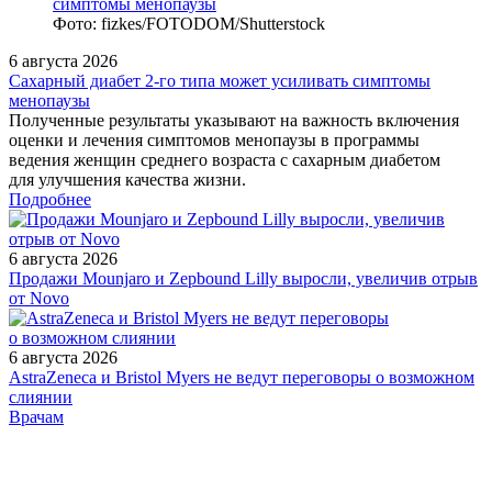
Фото: fizkes/FOTODOM/Shutterstock
6 августа 2026
Сахарный диабет 2‑го типа может усиливать симптомы
менопаузы
Полученные результаты указывают на важность включения
оценки и лечения симптомов менопаузы в программы
ведения женщин среднего возраста с сахарным диабетом
для улучшения качества жизни.
Подробнее
6 августа 2026
Продажи Mounjaro и Zepbound Lilly выросли, увеличив отрыв
от Novo
6 августа 2026
AstraZeneca и Bristol Myers не ведут переговоры о возможном
слиянии
/doctor/cardiology/klinicheskaya-effektivnost-nizkodozovoy-
Врачам
kombinirovannoy-terapii-bisoprololom-s-gidrokhlorotiazidom-u/