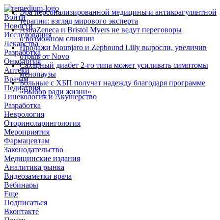
Эра персонализированной медицины и антикоагулянтной
Войти
терапии: взгляд мирового эксперта
Новости
AstraZeneca и Bristol Myers не ведут переговоры
Исследования
о возможном слиянии
Лекарства
Продажи Mounjaro и Zepbound Lilly выросли, увеличив
Разработка
отрыв от Novo
Онкология
Сахарный диабет 2‑го типа может усиливать симптомы
Аптеки
менопаузы
Врачам
Больные с ХБП получат надежду благодаря программе
Педиатрия
«Выбор ради жизни»
Гинекология и Акушерство
Разработка
Неврология
Оториноларингология
Мероприятия
Фармацевтам
Законодательство
Медицинские издания
Аналитика рынка
Видеозаметки врача
Вебинары
Еще
Подписаться
Вконтакте