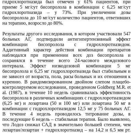
гидрохлоротиазида был отмечен у 61% пациентов, при
приеме 5 мг/сут бисопролола в комбинации с 6,25 мг/сут
гидрохлоротиазида – у 73%. При увеличении дозы
бисопролола до 10 мг/сут количество пациентов, ответивших
на терапию, возросло до 80%.
Результаты другого исследования, в котором участвовали 547
больных АГ, подтвердили антигипертензивный эффект
комбинации бисопролола с гидрохлоротиазидом.
Аддитивный характер действия комбинации препаратов
наблюдался при применении всех доз бисопролола и
сохранялся в течение всего 24-часового междозового
интервала. Эффект низкодозовой комбинации 5 мг
бисопролола и 6,25 мг гидрохлоротиазида был стабильным и
не зависел от возраста, пола, расы больных и их отношения к
курению. В рандомизированном двойном слепом плацебо-
контролируемом исследовании, проведенном Goldberg M.R. et
al. (1987), в течение 10 недель сравнивалась эффективность
бисопролола в различных комбинациях с гидрохлоротиазидом
(6,25 мг) и лозартана (50 и 100 мг) или лозартана 50 мг в
комбинации с гидрохлоротиазидом 12,5 мг у 75 больных АГ.
В течение 4 недель проводилось титрование дозы, в
последующие 6 недель – стабильная терапия. Было выявлено,
что Лодоз снижал САД в значительно большей степени, чем
лозартан/лозартан + гидрохлоротиазид – на 14,2 и 6,5 мм рт.