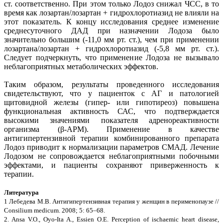
ст. соответственно. При этом только Лодоз снижал ЧСС, в то
время как лозартан/лозартан + гидрохлоротиазид не влияли на
этот показатель. К концу исследования среднее изменение
среднесуточного ДАД при назначении Лодоза было
значительно большим (-11,0 мм рт. ст.), чем при применении
лозартана/лозартан + гидрохлоротиазид (-5,8 мм рт. ст.).
Следует подчеркнуть, что применение Лодоза не вызывало
неблагоприятных метаболических эффектов.
Таким образом, результаты проведенного исследования
свидетельствуют, что у пациенток с АГ и патологией
щитовидной железы (гипер- или гипотиреоз) повышена
функциональная активность САС, что подтверждается
высокими значениями показателя адренореактивности
организма (β-АРМ). Применение в качестве
антигипертензивной терапии комбинированного препарата
Лодоз приводит к нормализации параметров СМАД. Лечение
Лодозом не сопровождается неблагоприятными побочными
эффектами, и пациенты сохраняют приверженность к
терапии.
Литература
1 Лебедева М.В. Антигипертензивная терапия у женщин в перименопаузе //
Consilium medicum. 2008; 5: 65–68.
2. Ansa V.O., Oyo-Ita A., Essien O.E. Perception of ischaemic heart disease,