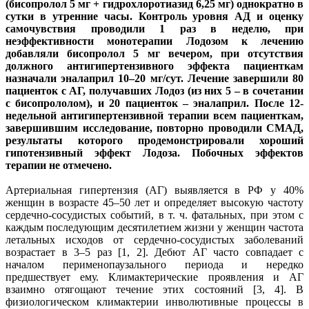
(бисопролол 5 мг + гидрохлоротиазид 6,25 мг) однократно в
сутки в утренние часы. Контроль уровня АД и оценку
самочувствия проводили 1 раз в неделю, при
неэффективности монотерапии Лодозом к лечению
добавляли бисопролол 5 мг вечером, при отсутствия
должного антигипертензивного эффекта пациенткам
назначали эналаприл 10–20 мг/сут. Лечение завершили 80
пациенток с АГ, получавших Лодоз (из них 5 – в сочетании
с бисопрололом), и 20 пациенток – эналаприл. После 12-
недельной антигипертензивной терапии всем пациенткам,
завершившим исследование, повторно проводили СМАД,
результаты которого продемонстрировали хороший
гипотензивный эффект Лодоза. Побочных эффектов
терапии не отмечено.
Артериальная гипертензия (АГ) выявляется в РФ у 40%
женщин в возрасте 45–50 лет и определяет высокую частоту
сердечно-сосудистых событий, в т. ч. фатальных, при этом с
каждым последующим десятилетием жизни у женщин частота
летальных исходов от сердечно-сосудистых заболеваний
возрастает в 3–5 раз [1, 2]. Дебют АГ часто совпадает с
началом перименопаузального периода и нередко
предшествует ему. Климактерические проявления и АГ
взаимно отягощают течение этих состояний [3, 4]. В
физиологическом климактерии инволютивные процессы в