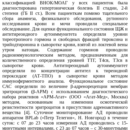
классификацией ВНОК/МОАГ у всех пациенток была
диагностирована гипертоническая болезнь II стадии, 2-й
степени (ГБ II ст.). Всем пациенткам помимо тщательного
сбора анамнеза, физикального обследования, рутинного
исследования крови и мочи проводили специальное
обследование. Для оценки функционального состояния ЩЖ и
антитиреоидного аутоиммунитета определяли уровни
тиреотропного гормона и свободных фракций тироксина и
трийодтиронина в сыворотке крови, взятой из локтевой вены
утром натощак. Содержание гормонов проводили
радиоиммунологическим методом, предназначенным для
количественного определения уровней ТТГ, Т4св, Т3св в
сыворотке крови. Антитиреоидный аутоиммунитет
определяли по концентрации антител к тиреоидной
пероксидазе (АТ-ТПО) в сыворотке крови методом
иммуноферментного анализа. Функциональное состояние
САС определяли по величине β-адренорецепции мембран
эритроцитов (β-АРМ) с использованием диагностического
набора реактивов «АРМ-Агат» (ООО «Агат-Мед», Москва)
методом, основанным на изменении осмотической
резистентности эритроцитов в присутствии адреноактивного
вещества [4]. Суточное мониторирование АД проводили
аппаратом BPLab («Петр Телегин», Н. Новгород) в течение
суток: с 07 до 23 часов измерения АД проводились с 15-
минутными интервалами, с 23 до 07 часов – с 30-минутными