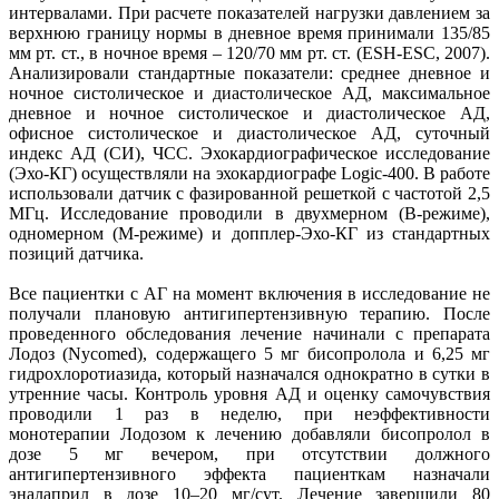
интервалами. При расчете показателей нагрузки давлением за
верхнюю границу нормы в дневное время принимали 135/85
мм рт. ст., в ночное время – 120/70 мм рт. ст. (ESH-ESС, 2007).
Анализировали стандартные показатели: среднее дневное и
ночное систолическое и диастолическое АД, максимальное
дневное и ночное систолическое и диастолическое АД,
офисное систолическое и диастолическое АД, суточный
индекс АД (СИ), ЧСС. Эхокардиографическое исследование
(Эхо-КГ) осуществляли на эхокардиографе Logiс-400. В работе
использовали датчик с фазированной решеткой с частотой 2,5
МГц. Исследование проводили в двухмерном (В-режиме),
одномерном (М-режиме) и допплер-Эхо-КГ из стандартных
позиций датчика.
Все пациентки с АГ на момент включения в исследование не
получали плановую антигипертензивную терапию. После
проведенного обследования лечение начинали с препарата
Лодоз (Nycomed), содержащего 5 мг бисопролола и 6,25 мг
гидрохлоротиазида, который назначался однократно в сутки в
утренние часы. Контроль уровня АД и оценку самочувствия
проводили 1 раз в неделю, при неэффективности
монотерапии Лодозом к лечению добавляли бисопролол в
дозе 5 мг вечером, при отсутствии должного
антигипертензивного эффекта пациенткам назначали
эналаприл в дозе 10–20 мг/сут. Лечение завершили 80