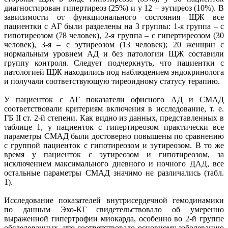
диагностирован гипертиреоз (25%) и у 12 – эутиреоз (10%). В
зависимости от функционального состояния ЩЖ все
пациентки с АГ были разделены на 3 группы: 1-я группа – с
гипотиреозом (78 человек), 2-я группа – с гипертиреозом (30
человек), 3-я – с эутиреозом (13 человек); 20 женщин с
нормальным уровнем АД и без патологии ЩЖ составили
группу контроля. Следует подчеркнуть, что пациентки с
патологией ЩЖ находились под наблюдением эндокринолога
и получали соответствующую тиреоидному статусу терапию.
У пациенток с АГ показатели офисного АД и СМАД
соответствовали критериям включения в исследование, т. е.
ГБ II ст. 2-й степени. Как видно из данных, представленных в
таблице 1, у пациенток с гипертиреозом практически все
параметры СМАД были достоверно повышены по сравнению
с группой пациенток с гипотиреозом и эутиреозом. В то же
время у пациенток с эутиреозом и гипотиреозом, за
исключением максимального дневного и ночного ДАД, все
остальные параметры СМАД значимо не различались (табл.
1).
Исследование показателей внутрисердечной гемодинамики
по данным Эхо-КГ свидетельствовало об умеренно
выраженной гипертрофии миокарда, особенно во 2-й группе
обследованных, что соответствовало основному заболеванию