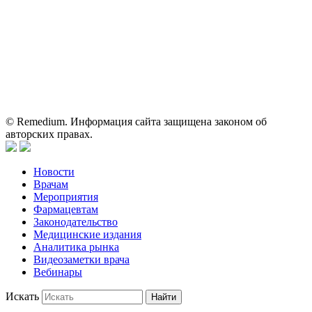
исключительно для работников здравоохранения. Информация
о препаратах, отпускаемых по рецепту, предназначена только
для медицинских и фармацевтических специалистов.
Информация, содержащаяся на сайте, не должна использоваться
пациентами для принятия самостоятельного решения о
применении представленных лекарственных препаратов и не
может служить заменой очной консультации врача.
© Remedium. Информация сайта защищена законом об
авторских правах.
Новости
Врачам
Мероприятия
Фармацевтам
Законодательство
Медицинские издания
Аналитика рынка
Видеозаметки врача
Вебинары
Искать
Найти