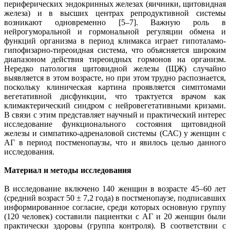
периферических эндокринных железах (яичники, щитовидная
железа) и в высших центрах репродуктивной системы
возникают одновременно [5–7]. Важную роль в
нейрогуморальной и гормональной регуляции обмена и
функций организма в период климакса играет гипоталамо-
гипофизарно-тиреоидная система, что объясняется широким
диапазоном действия тиреоидных гормонов на организм.
Нередко патология щитовидной железы (ЩЖ) случайно
выявляется в этом возрасте, но при этом трудно распознается,
поскольку клиническая картина проявляется симптомами
вегетативной дисфункции, что трактуется врачом как
климактерический синдром с нейровегетативными кризами.
В связи с этим представляет научный и практический интерес
исследование функционального состояния щитовидной
железы и симпатико-адреналовой системы (САС) у женщин с
АГ в период постменопаузы, что и явилось целью данного
исследования.
Материал и методы исследования
В исследование включено 140 женщин в возрасте 45–60 лет
(средний возраст 50 ± 7,2 года) в постменопаузе, подписавших
информированное согласие, среди которых основную группу
(120 человек) составили пациентки с АГ и 20 женщин были
практически здоровы (группа контроля). В соответствии с