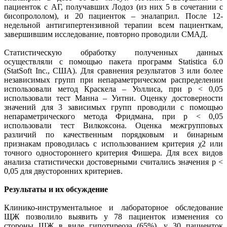
пациенток с АГ, получавших Лодоз (из них 5 в сочетании с
бисопрололом), и 20 пациенток – эналаприл. После 12-
недельной антигипертензивной терапии всем пациенткам,
завершившим исследование, повторно проводили СМАД.
Статистическую обработку полученных данных
осуществляли с помощью пакета программ Statistica 6.0
(StatSoft Inc., США). Для сравнения результатов 3 или более
независимых групп при непараметрическом распределении
использовали метод Краскела – Уоллиса, при p < 0,05
использовали тест Манна – Уитни. Оценку достоверности
значений для 3 зависимых групп проводили с помощью
непараметрического метода Фридмана, при p < 0,05
использовали тест Вилкоксона. Оценка межгрупповых
различий по качественным порядковым и бинарным
признакам проводилась с использованием критерия χ2 или
точного одностороннего критерия Фишера. Для всех видов
анализа статистически достоверными считались значения p <
0,05 для двусторонних критериев.
Результаты и их обсуждение
Клинико-инструментальное и лабораторное обследование
ЩЖ позволило выявить у 78 пациенток изменения со
стороны ЩЖ в виде гипотиреоза (65%), у 30 пациенток