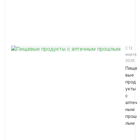
12
марта
2026
Пище
вые
прод
укты
с
аптеч
ным
прош
лым