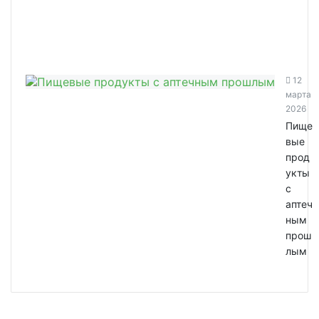
12
марта
2026
Пище
вые
прод
укты
с
аптеч
ным
прош
лым