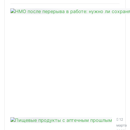
12
марта