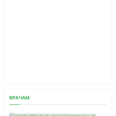
/news/terapevt-rasskazala-kakie-opas/
ВРАЧАМ