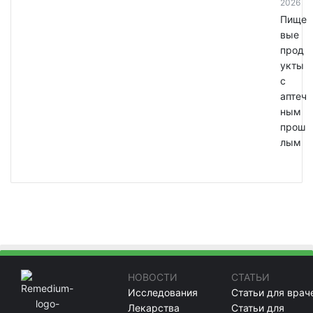
2026
Пище
вые
прод
укты
с
аптеч
ным
прош
лым
НОВОСТИ
СТАТЬИ
Исследования
Статьи для врач
Лекарства
Статьи для