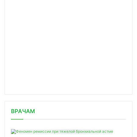
/news/krupneyshie-rossiyskie-farmdis/
ВРАЧАМ