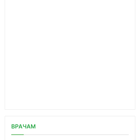
/news/afp-eaes-sovmestno-s-fas-vozob/
ВРАЧАМ