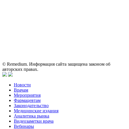
Вся информация, размещенная на веб-сайте, предназначена
исключительно для работников здравоохранения. Информация
о препаратах, отпускаемых по рецепту, предназначена только
для медицинских и фармацевтических специалистов.
Информация, содержащаяся на сайте, не должна использоваться
пациентами для принятия самостоятельного решения о
применении представленных лекарственных препаратов и не
может служить заменой очной консультации врача.
© Remedium. Информация сайта защищена законом об
авторских правах.
Новости
Врачам
Мероприятия
Фармацевтам
Законодательство
Медицинские издания
Аналитика рынка
Видеозаметки врача
Вебинары