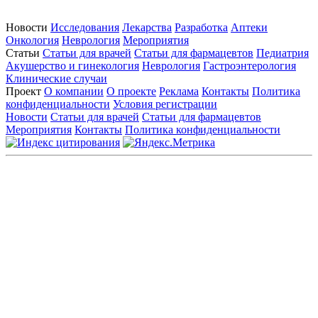
Новости
Исследования
Лекарства
Разработка
Аптеки
Онкология
Неврология
Мероприятия
Статьи
Статьи для врачей
Статьи для фармацевтов
Педиатрия
Акушерство и гинекология
Неврология
Гастроэнтерология
Клинические случаи
Проект
О компании
О проекте
Реклама
Контакты
Политика
конфиденциальности
Условия регистрации
Новости
Статьи для врачей
Статьи для фармацевтов
Мероприятия
Контакты
Политика конфиденциальности
Общество с ограниченной ответственностью «ГРУППА
РЕМЕДИУМ»
Адрес местонахождения: 105082, г. Москва, ул. Бакунинская, д.
71
ОГРН: 1067746819470 ИНН: 7701669956
Контактные данные: Телефон:
+7 (495) 780-34-25
|
Электронная почта:
reklama@remedium.ru
На сайте используются изображения по лицензии
Shutterstock/FOTODOM, соблюдаются авторские права.