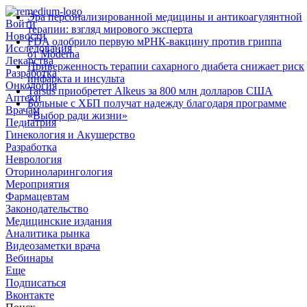
Эра персонализированной медицины и антикоагулянтной
Войти
терапии: взгляд мирового эксперта
Новости
FDA одобрило первую мРНК‑вакцину против гриппа
Исследования
от Moderna
Лекарства
Приверженность терапии сахарного диабета снижает риск
Разработка
инфаркта и инсульта
Онкология
Tarsus приобретет Alkeus за 800 млн долларов США
Аптеки
Больные с ХБП получат надежду благодаря программе
Врачам
«Выбор ради жизни»
Педиатрия
Гинекология и Акушерство
Разработка
Неврология
Оториноларингология
Мероприятия
Фармацевтам
Законодательство
Медицинские издания
Аналитика рынка
Видеозаметки врача
Вебинары
Еще
Подписаться
Вконтакте