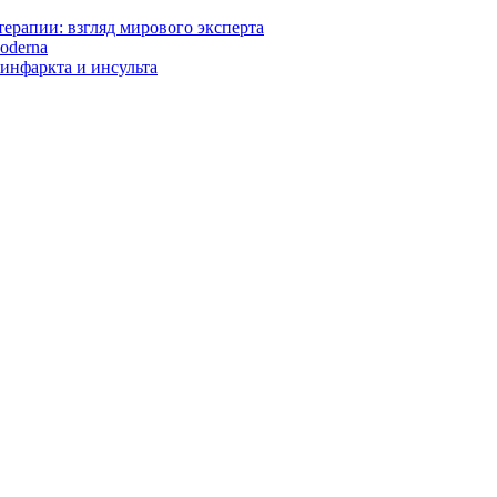
ерапии: взгляд мирового эксперта
oderna
инфаркта и инсульта