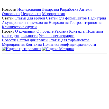
Новости
Исследования
Лекарства
Разработка
Аптеки
Онкология
Неврология
Мероприятия
Статьи
Статьи для врачей
Статьи для фармацевтов
Педиатрия
Акушерство и гинекология
Неврология
Гастроэнтерология
Клинические случаи
Проект
О компании
О проекте
Реклама
Контакты
Политика
конфиденциальности
Условия регистрации
Новости
Статьи для врачей
Статьи для фармацевтов
Мероприятия
Контакты
Политика конфиденциальности
Общество с ограниченной ответственностью «ГРУППА
РЕМЕДИУМ»
Адрес местонахождения: 105082, г. Москва, ул. Бакунинская, д.
71
ОГРН: 1067746819470 ИНН: 7701669956
Контактные данные: Телефон:
+7 (495) 780-34-25
|
Электронная почта:
reklama@remedium.ru
На сайте используются изображения по лицензии
Shutterstock/FOTODOM, соблюдаются авторские права.