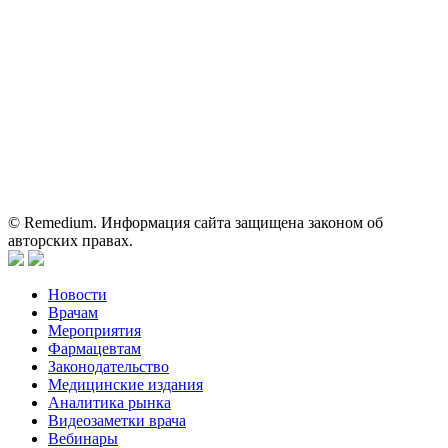
Вся информация, размещенная на веб-сайте, предназначена
исключительно для работников здравоохранения. Информация
о препаратах, отпускаемых по рецепту, предназначена только
для медицинских и фармацевтических специалистов.
Информация, содержащаяся на сайте, не должна использоваться
пациентами для принятия самостоятельного решения о
применении представленных лекарственных препаратов и не
может служить заменой очной консультации врача.
© Remedium. Информация сайта защищена законом об
авторских правах.
Новости
Врачам
Мероприятия
Фармацевтам
Законодательство
Медицинские издания
Аналитика рынка
Видеозаметки врача
Вебинары