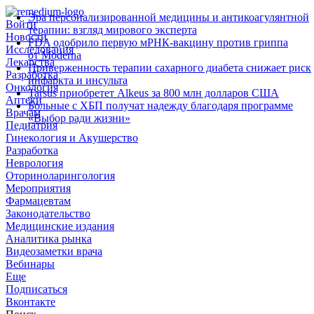
Эра персонализированной медицины и антикоагулянтной
Войти
терапии: взгляд мирового эксперта
Новости
FDA одобрило первую мРНК‑вакцину против гриппа
Исследования
от Moderna
Лекарства
Приверженность терапии сахарного диабета снижает риск
Разработка
инфаркта и инсульта
Онкология
Tarsus приобретет Alkeus за 800 млн долларов США
Аптеки
Больные с ХБП получат надежду благодаря программе
Врачам
«Выбор ради жизни»
Педиатрия
Гинекология и Акушерство
Разработка
Неврология
Оториноларингология
Мероприятия
Фармацевтам
Законодательство
Медицинские издания
Аналитика рынка
Видеозаметки врача
Вебинары
Еще
Подписаться
Вконтакте