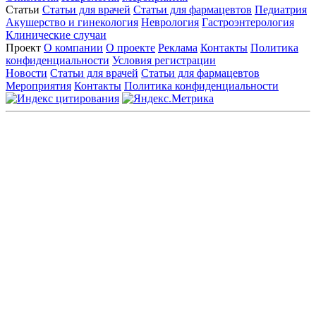
Статьи
Статьи для врачей
Статьи для фармацевтов
Педиатрия
Акушерство и гинекология
Неврология
Гастроэнтерология
Клинические случаи
Проект
О компании
О проекте
Реклама
Контакты
Политика
конфиденциальности
Условия регистрации
Новости
Статьи для врачей
Статьи для фармацевтов
Мероприятия
Контакты
Политика конфиденциальности
Общество с ограниченной ответственностью «ГРУППА
РЕМЕДИУМ»
Адрес местонахождения: 105082, г. Москва, ул. Бакунинская, д.
71
ОГРН: 1067746819470 ИНН: 7701669956
Контактные данные: Телефон:
+7 (495) 780-34-25
|
Электронная почта:
reklama@remedium.ru
На сайте используются изображения по лицензии
Shutterstock/FOTODOM, соблюдаются авторские права.
Вся информация, размещенная на веб-сайте, предназначена
исключительно для работников здравоохранения. Информация