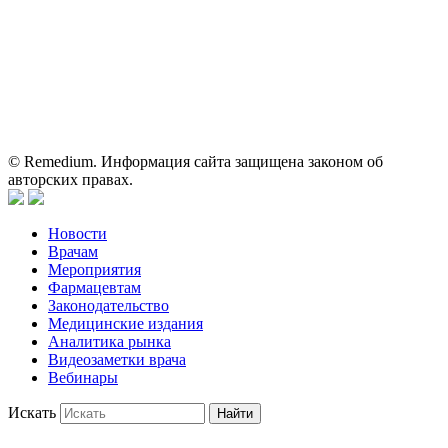
о препаратах, отпускаемых по рецепту, предназначена только
для медицинских и фармацевтических специалистов.
Информация, содержащаяся на сайте, не должна использоваться
пациентами для принятия самостоятельного решения о
применении представленных лекарственных препаратов и не
может служить заменой очной консультации врача.
© Remedium. Информация сайта защищена законом об
авторских правах.
Новости
Врачам
Мероприятия
Фармацевтам
Законодательство
Медицинские издания
Аналитика рынка
Видеозаметки врача
Вебинары
Искать
Найти