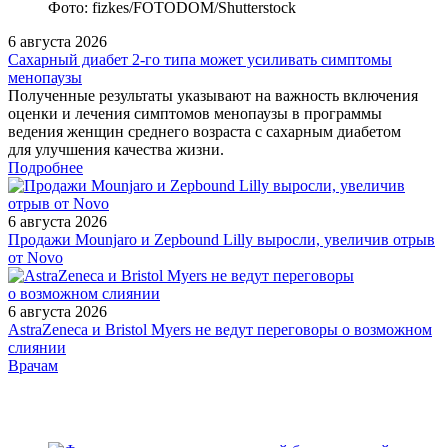
Фото: fizkes/FOTODOM/Shutterstock
6 августа 2026
Сахарный диабет 2‑го типа может усиливать симптомы
менопаузы
Полученные результаты указывают на важность включения
оценки и лечения симптомов менопаузы в программы
ведения женщин среднего возраста с сахарным диабетом
для улучшения качества жизни.
Подробнее
6 августа 2026
Продажи Mounjaro и Zepbound Lilly выросли, увеличив отрыв
от Novo
6 августа 2026
AstraZeneca и Bristol Myers не ведут переговоры о возможном
слиянии
/measures/Vebinar-Izbrannye-voprosy-terapii-nekhodzhkinskikh/
Врачам