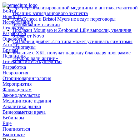
Эра персонализированной медицины и антикоагулянтной
Войти
терапии: взгляд мирового эксперта
Новости
AstraZeneca и Bristol Myers не ведут переговоры
Исследования
о возможном слиянии
Лекарства
Продажи Mounjaro и Zepbound Lilly выросли, увеличив
Разработка
отрыв от Novo
Онкология
Сахарный диабет 2‑го типа может усиливать симптомы
Аптеки
менопаузы
Врачам
Больные с ХБП получат надежду благодаря программе
Педиатрия
«Выбор ради жизни»
Гинекология и Акушерство
Разработка
Неврология
Оториноларингология
Мероприятия
Фармацевтам
Законодательство
Медицинские издания
Аналитика рынка
Видеозаметки врача
Вебинары
Еще
Подписаться
Вконтакте