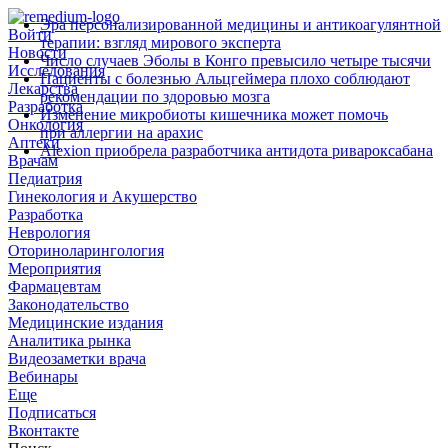
Эра персонализированной медицины и антикоагулянтной
Войти
терапии: взгляд мирового эксперта
Новости
Число случаев Эболы в Конго превысило четыре тысячи
Исследования
Пациенты с болезнью Альцгеймера плохо соблюдают
Лекарства
рекомендации по здоровью мозга
Разработка
Изменение микробиоты кишечника может помочь
Онкология
при аллергии на арахис
Аптеки
Alexion приобрела разработчика антидота ривароксабана
Врачам
Педиатрия
Гинекология и Акушерство
Разработка
Неврология
Оториноларингология
Мероприятия
Фармацевтам
Законодательство
Медицинские издания
Аналитика рынка
Видеозаметки врача
Вебинары
Еще
Подписаться
Вконтакте