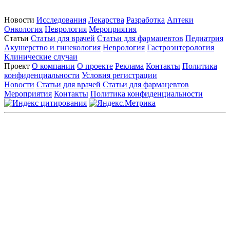
Новости
Исследования
Лекарства
Разработка
Аптеки
Онкология
Неврология
Мероприятия
Статьи
Статьи для врачей
Статьи для фармацевтов
Педиатрия
Акушерство и гинекология
Неврология
Гастроэнтерология
Клинические случаи
Проект
О компании
О проекте
Реклама
Контакты
Политика
конфиденциальности
Условия регистрации
Новости
Статьи для врачей
Статьи для фармацевтов
Мероприятия
Контакты
Политика конфиденциальности
Общество с ограниченной ответственностью «ГРУППА
РЕМЕДИУМ»
Адрес местонахождения: 105082, г. Москва, ул. Бакунинская, д.
71
ОГРН: 1067746819470 ИНН: 7701669956
Контактные данные: Телефон:
+7 (495) 780-34-25
|
Электронная почта:
reklama@remedium.ru
На сайте используются изображения по лицензии
Shutterstock/FOTODOM, соблюдаются авторские права.