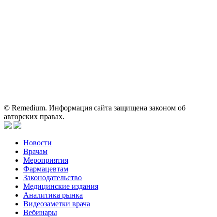
Вся информация, размещенная на веб-сайте, предназначена
исключительно для работников здравоохранения. Информация
о препаратах, отпускаемых по рецепту, предназначена только
для медицинских и фармацевтических специалистов.
Информация, содержащаяся на сайте, не должна использоваться
пациентами для принятия самостоятельного решения о
применении представленных лекарственных препаратов и не
может служить заменой очной консультации врача.
© Remedium. Информация сайта защищена законом об
авторских правах.
Новости
Врачам
Мероприятия
Фармацевтам
Законодательство
Медицинские издания
Аналитика рынка
Видеозаметки врача
Вебинары