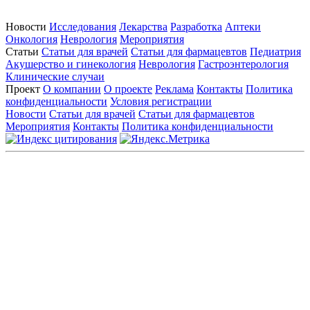
Новости
Исследования
Лекарства
Разработка
Аптеки
Онкология
Неврология
Мероприятия
Статьи
Статьи для врачей
Статьи для фармацевтов
Педиатрия
Акушерство и гинекология
Неврология
Гастроэнтерология
Клинические случаи
Проект
О компании
О проекте
Реклама
Контакты
Политика
конфиденциальности
Условия регистрации
Новости
Статьи для врачей
Статьи для фармацевтов
Мероприятия
Контакты
Политика конфиденциальности
Общество с ограниченной ответственностью «ГРУППА
РЕМЕДИУМ»
Адрес местонахождения: 105082, г. Москва, ул. Бакунинская, д.
71
ОГРН: 1067746819470 ИНН: 7701669956
Контактные данные: Телефон:
+7 (495) 780-34-25
|
Электронная почта:
reklama@remedium.ru
На сайте используются изображения по лицензии
Shutterstock/FOTODOM, соблюдаются авторские права.