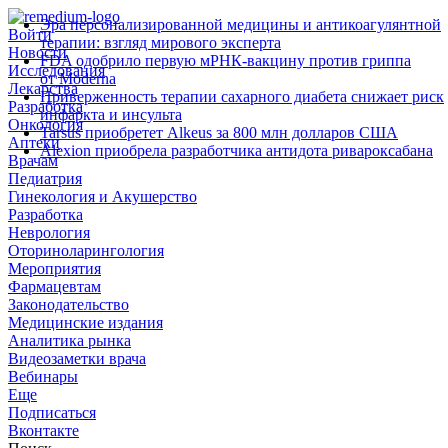
Эра персонализированной медицины и антикоагулянтной
Войти
терапии: взгляд мирового эксперта
Новости
FDA одобрило первую мРНК‑вакцину против гриппа
Исследования
от Moderna
Лекарства
Приверженность терапии сахарного диабета снижает риск
Разработка
инфаркта и инсульта
Онкология
Tarsus приобретет Alkeus за 800 млн долларов США
Аптеки
Alexion приобрела разработчика антидота ривароксабана
Врачам
Педиатрия
Гинекология и Акушерство
Разработка
Неврология
Оториноларингология
Мероприятия
Фармацевтам
Законодательство
Медицинские издания
Аналитика рынка
Видеозаметки врача
Вебинары
Еще
Подписаться
Вконтакте