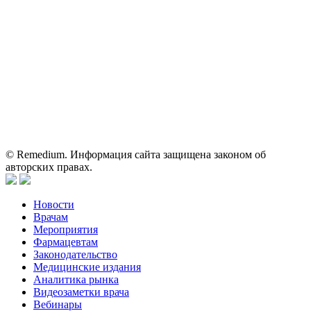
Вся информация, размещенная на веб-сайте, предназначена
исключительно для работников здравоохранения. Информация
о препаратах, отпускаемых по рецепту, предназначена только
для медицинских и фармацевтических специалистов.
Информация, содержащаяся на сайте, не должна использоваться
пациентами для принятия самостоятельного решения о
применении представленных лекарственных препаратов и не
может служить заменой очной консультации врача.
© Remedium. Информация сайта защищена законом об
авторских правах.
Новости
Врачам
Мероприятия
Фармацевтам
Законодательство
Медицинские издания
Аналитика рынка
Видеозаметки врача
Вебинары