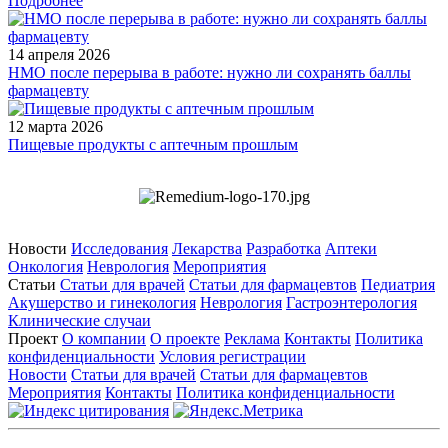
Подробнее
14 апреля 2026
НМО после перерыва в работе: нужно ли сохранять баллы
фармацевту
12 марта 2026
Пищевые продукты с аптечным прошлым
Новости
Исследования
Лекарства
Разработка
Аптеки
Онкология
Неврология
Мероприятия
Статьи
Статьи для врачей
Статьи для фармацевтов
Педиатрия
Акушерство и гинекология
Неврология
Гастроэнтерология
Клинические случаи
Проект
О компании
О проекте
Реклама
Контакты
Политика
конфиденциальности
Условия регистрации
Новости
Статьи для врачей
Статьи для фармацевтов
Мероприятия
Контакты
Политика конфиденциальности