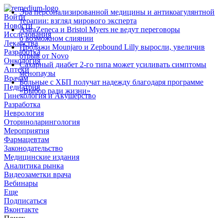
Эра персонализированной медицины и антикоагулянтной
Войти
терапии: взгляд мирового эксперта
Новости
AstraZeneca и Bristol Myers не ведут переговоры
Исследования
о возможном слиянии
Лекарства
Продажи Mounjaro и Zepbound Lilly выросли, увеличив
Разработка
отрыв от Novo
Онкология
Сахарный диабет 2‑го типа может усиливать симптомы
Аптеки
менопаузы
Врачам
Больные с ХБП получат надежду благодаря программе
Педиатрия
«Выбор ради жизни»
Гинекология и Акушерство
Разработка
Неврология
Оториноларингология
Мероприятия
Фармацевтам
Законодательство
Медицинские издания
Аналитика рынка
Видеозаметки врача
Вебинары
Еще
Подписаться
Вконтакте