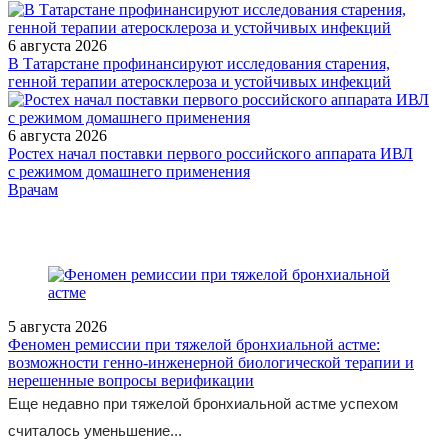
6 августа 2026
В Татарстане профинансируют исследования старения,
генной терапии атеросклероза и устойчивых инфекций
6 августа 2026
Ростех начал поставки первого российского аппарата ИВЛ
с режимом домашнего применения
/measures/Mezhregionalnoy-NPK-s-mezhdunarodnym-uchastiem-
Врачам
Sov/
5 августа 2026
Феномен ремиссии при тяжелой бронхиальной астме:
возможности генно-инженерной биологической терапии и
нерешенные вопросы верификации
Еще недавно при тяжелой бронхиальной астме успехом
считалось уменьшение...