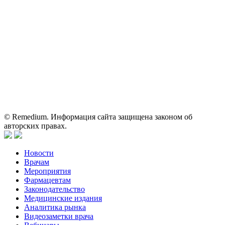
Shutterstock/FOTODOM, соблюдаются авторские права.
Вся информация, размещенная на веб-сайте, предназначена
исключительно для работников здравоохранения. Информация
о препаратах, отпускаемых по рецепту, предназначена только
для медицинских и фармацевтических специалистов.
Информация, содержащаяся на сайте, не должна использоваться
пациентами для принятия самостоятельного решения о
применении представленных лекарственных препаратов и не
может служить заменой очной консультации врача.
© Remedium. Информация сайта защищена законом об
авторских правах.
Новости
Врачам
Мероприятия
Фармацевтам
Законодательство
Медицинские издания
Аналитика рынка
Видеозаметки врача