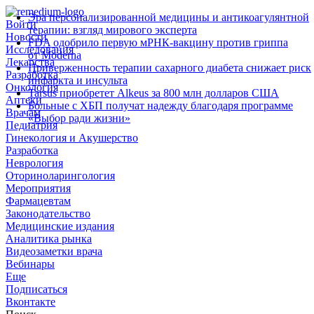
Эра персонализированной медицины и антикоагулянтной
Войти
терапии: взгляд мирового эксперта
Новости
FDA одобрило первую мРНК‑вакцину против гриппа
Исследования
от Moderna
Лекарства
Приверженность терапии сахарного диабета снижает риск
Разработка
инфаркта и инсульта
Онкология
Tarsus приобретет Alkeus за 800 млн долларов США
Аптеки
Больные с ХБП получат надежду благодаря программе
Врачам
«Выбор ради жизни»
Педиатрия
Гинекология и Акушерство
Разработка
Неврология
Оториноларингология
Мероприятия
Фармацевтам
Законодательство
Медицинские издания
Аналитика рынка
Видеозаметки врача
Вебинары
Еще
Подписаться
Вконтакте