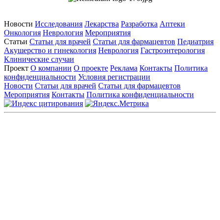
Новости
Исследования
Лекарства
Разработка
Аптеки
Онкология
Неврология
Мероприятия
Статьи
Статьи для врачей
Статьи для фармацевтов
Педиатрия
Акушерство и гинекология
Неврология
Гастроэнтерология
Клинические случаи
Проект
О компании
О проекте
Реклама
Контакты
Политика
конфиденциальности
Условия регистрации
Новости
Статьи для врачей
Статьи для фармацевтов
Мероприятия
Контакты
Политика конфиденциальности
Общество с ограниченной ответственностью «ГРУППА
РЕМЕДИУМ»
Адрес местонахождения: 105082, г. Москва, ул. Бакунинская, д.
71
ОГРН: 1067746819470 ИНН: 7701669956
Контактные данные: Телефон:
+7 (495) 780-34-25
|
Электронная почта:
reklama@remedium.ru
На сайте используются изображения по лицензии