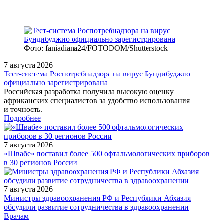
Фото: faniadiana24/FOTODOM/Shutterstock
7 августа 2026
Тест‑система Роспотребнадзора на вирус Бундибуджио
официально зарегистрирована
Российская разработка получила высокую оценку
африканских специалистов за удобство использования
и точность.
Подробнее
7 августа 2026
«Швабе» поставил более 500 офтальмологических приборов
в 30 регионов России
7 августа 2026
Министры здравоохранения РФ и Республики Абхазия
обсудили развитие сотрудничества в здравоохранении
/measures/Mezhdistsiplinarnaya-onlayn-konferentsiya-Orfannye/
Врачам