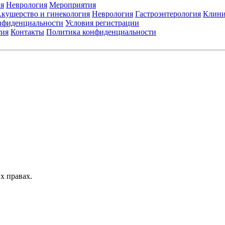
я
Неврология
Мероприятия
кушерство и гинекология
Неврология
Гастроэнтерология
Клини
нфиденциальности
Условия регистрации
тия
Контакты
Политика конфиденциальности
Общество с ограниченной ответственностью «ГРУППА РЕМЕДИУМ
Адрес местонахождения: 105082, г. Москва, ул. Бакунинская, д. 71
ОГРН: 1067746819470 ИНН: 7701669956
е данные: Телефон:
+7 (495) 780-34-25
| Электронная почта:
reklama@re
ьзуются изображения по лицензии Shutterstock/FOTODOM, соблюдаются а
значена исключительно для работников здравоохранения. Информация о 
листов. Информация, содержащаяся на сайте, не должна использоваться
тавленных лекарственных препаратов и не может служить заменой очной 
х правах.