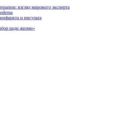
ерапии: взгляд мирового эксперта
oderna
инфаркта и инсульта
ыбор ради жизни»