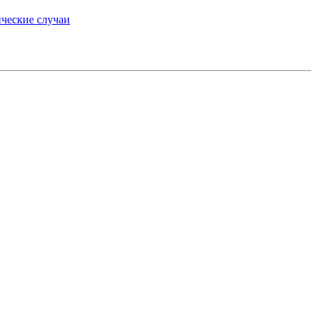
ческие случаи
»
medium.ru
вторские права.
препаратах, отпускаемых по рецепту, предназначена
 пациентами для принятия самостоятельного решения
консультации врача.