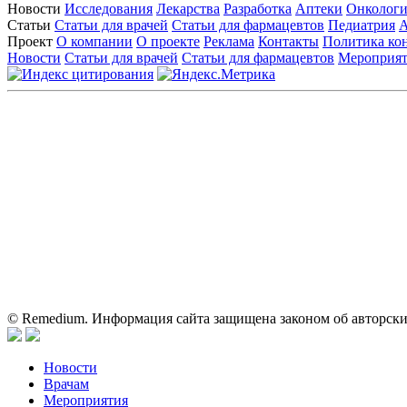
Новости
Исследования
Лекарства
Разработка
Аптеки
Онкологи
Статьи
Статьи для врачей
Статьи для фармацевтов
Педиатрия
А
Проект
О компании
О проекте
Реклама
Контакты
Политика ко
Новости
Статьи для врачей
Статьи для фармацевтов
Мероприя
Контактны
На сайте испол
Вся информация, размещенная на веб-сайте, предна
только для медицинских и фармацевтических специа
о применении предс
© Remedium. Информация сайта защищена законом об авторски
Новости
Врачам
Мероприятия