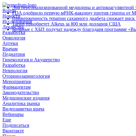
Эра персонализированной медицины и антикоагулянтной т
Войти
FDA одобрило первую мРНК‑вакцину против гриппа от M
Новости
Приверженность терапии сахарного диабета снижает риск 
Исследования
Tarsus приобретет Alkeus за 800 млн долларов США
Лекарства
Больные с ХБП получат надежду благодаря программе «В
Разработка
Онкология
Аптеки
Врачам
Педиатрия
Гинекология и Акушерство
Разработка
Неврология
Оториноларингология
Мероприятия
Фармацевтам
Законодательство
Медицинские издания
Аналитика рынка
Видеозаметки врача
Вебинары
Еще
Подписаться
Вконтакте