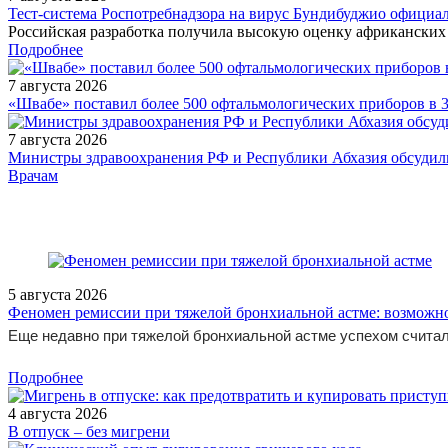
Тест‑система Роспотребнадзора на вирус Бундибуджио официа
Российская разработка получила высокую оценку африканских 
Подробнее
7 августа 2026
«Швабе» поставил более 500 офтальмологических приборов в 
7 августа 2026
Министры здравоохранения РФ и Республики Абхазия обсудили
/measures/IX-Moskovskiy-gorodskoy-Sezd-anesteziologov-i-rean/
Врачам
5 августа 2026
Феномен ремиссии при тяжелой бронхиальной астме: возможн
Еще недавно при тяжелой бронхиальной астме успехом считал
Подробнее
4 августа 2026
В отпуск – без мигрени