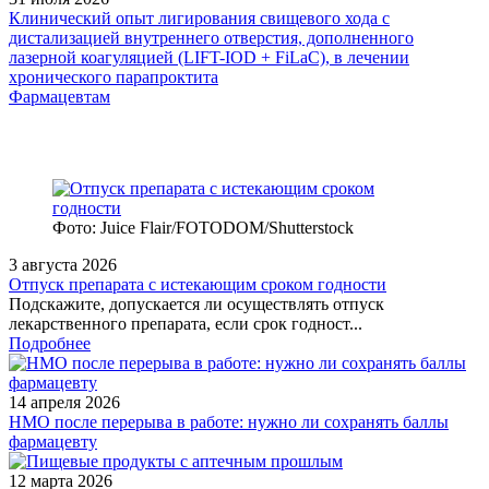
Клинический опыт лигирования свищевого хода с
дистализацией внутреннего отверстия, дополненного
лазерной коагуляцией (LIFT-IOD + FiLaC), в лечении
хронического парапроктита
Фармацевтам
Фото: Juice Flair/FOTODOM/Shutterstoсk
3 августа 2026
Отпуск препарата с истекающим сроком годности
Подскажите, допускается ли осуществлять отпуск
лекарственного препарата, если срок годност...
Подробнее
14 апреля 2026
НМО после перерыва в работе: нужно ли сохранять баллы
фармацевту
12 марта 2026