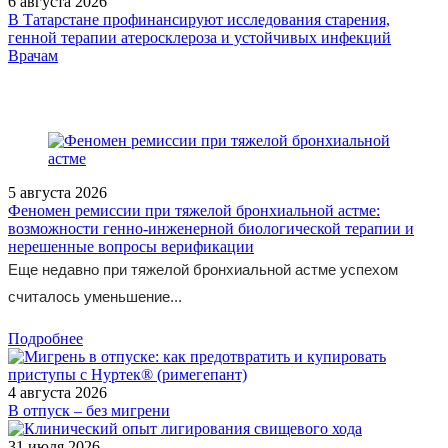
6 августа 2026
В Татарстане профинансируют исследования старения,
генной терапии атеросклероза и устойчивых инфекций
/measures/Forum-budushchikh-tekhnologiy/
Врачам
5 августа 2026
Феномен ремиссии при тяжелой бронхиальной астме:
возможности генно-инженерной биологической терапии и
нерешенные вопросы верификации
Еще недавно при тяжелой бронхиальной астме успехом
считалось уменьшение...
Подробнее
4 августа 2026
В отпуск – без мигрени
31 июля 2026