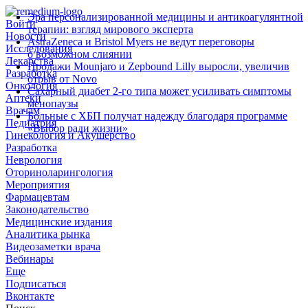
Эра персонализированной медицины и антикоагулянтной
Войти
терапии: взгляд мирового эксперта
Новости
AstraZeneca и Bristol Myers не ведут переговоры
Исследования
о возможном слиянии
Лекарства
Продажи Mounjaro и Zepbound Lilly выросли, увеличив
Разработка
отрыв от Novo
Онкология
Сахарный диабет 2‑го типа может усиливать симптомы
Аптеки
менопаузы
Врачам
Больные с ХБП получат надежду благодаря программе
Педиатрия
«Выбор ради жизни»
Гинекология и Акушерство
Разработка
Неврология
Оториноларингология
Мероприятия
Фармацевтам
Законодательство
Медицинские издания
Аналитика рынка
Видеозаметки врача
Вебинары
Еще
Подписаться
Вконтакте