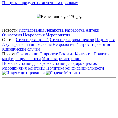
Пищевые продукты с аптечным прошлым
Новости
Исследования
Лекарства
Разработка
Аптеки
Онкология
Неврология
Мероприятия
Статьи
Статьи для врачей
Статьи для фармацевтов
Педиатрия
Акушерство и гинекология
Неврология
Гастроэнтерология
Клинические случаи
Проект
О компании
О проекте
Реклама
Контакты
Политика
конфиденциальности
Условия регистрации
Новости
Статьи для врачей
Статьи для фармацевтов
Мероприятия
Контакты
Политика конфиденциальности
Общество с ограниченной ответственностью «ГРУППА
РЕМЕДИУМ»
Адрес местонахождения: 105082, г. Москва, ул. Бакунинская, д.
71
ОГРН: 1067746819470 ИНН: 7701669956
Контактные данные: Телефон:
+7 (495) 780-34-25
|