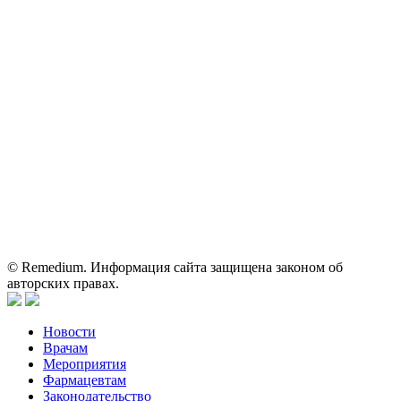
Электронная почта:
reklama@remedium.ru
На сайте используются изображения по лицензии
Shutterstock/FOTODOM, соблюдаются авторские права.
Вся информация, размещенная на веб-сайте, предназначена
исключительно для работников здравоохранения. Информация
о препаратах, отпускаемых по рецепту, предназначена только
для медицинских и фармацевтических специалистов.
Информация, содержащаяся на сайте, не должна использоваться
пациентами для принятия самостоятельного решения о
применении представленных лекарственных препаратов и не
может служить заменой очной консультации врача.
© Remedium. Информация сайта защищена законом об
авторских правах.
Новости
Врачам
Мероприятия
Фармацевтам
Законодательство