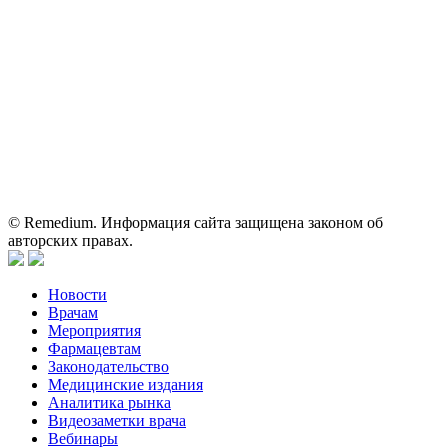
Вся информация, размещенная на веб-сайте, предназначена
исключительно для работников здравоохранения. Информация
о препаратах, отпускаемых по рецепту, предназначена только
для медицинских и фармацевтических специалистов.
Информация, содержащаяся на сайте, не должна использоваться
пациентами для принятия самостоятельного решения о
применении представленных лекарственных препаратов и не
может служить заменой очной консультации врача.
© Remedium. Информация сайта защищена законом об
авторских правах.
Новости
Врачам
Мероприятия
Фармацевтам
Законодательство
Медицинские издания
Аналитика рынка
Видеозаметки врача
Вебинары