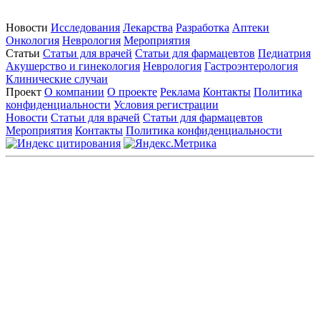
Новости
Исследования
Лекарства
Разработка
Аптеки
Онкология
Неврология
Мероприятия
Статьи
Статьи для врачей
Статьи для фармацевтов
Педиатрия
Акушерство и гинекология
Неврология
Гастроэнтерология
Клинические случаи
Проект
О компании
О проекте
Реклама
Контакты
Политика
конфиденциальности
Условия регистрации
Новости
Статьи для врачей
Статьи для фармацевтов
Мероприятия
Контакты
Политика конфиденциальности
Общество с ограниченной ответственностью «ГРУППА
РЕМЕДИУМ»
Адрес местонахождения: 105082, г. Москва, ул. Бакунинская, д.
71
ОГРН: 1067746819470 ИНН: 7701669956
Контактные данные: Телефон:
+7 (495) 780-34-25
|
Электронная почта:
reklama@remedium.ru
На сайте используются изображения по лицензии
Shutterstock/FOTODOM, соблюдаются авторские права.