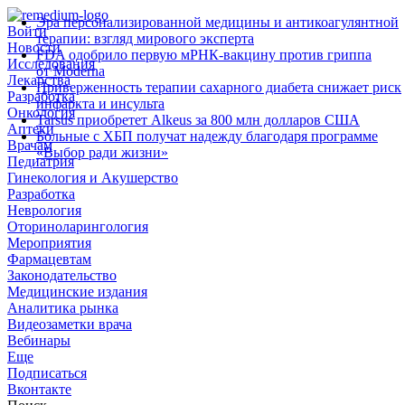
Эра персонализированной медицины и антикоагулянтной
Войти
терапии: взгляд мирового эксперта
Новости
FDA одобрило первую мРНК‑вакцину против гриппа
Исследования
от Moderna
Лекарства
Приверженность терапии сахарного диабета снижает риск
Разработка
инфаркта и инсульта
Онкология
Tarsus приобретет Alkeus за 800 млн долларов США
Аптеки
Больные с ХБП получат надежду благодаря программе
Врачам
«Выбор ради жизни»
Педиатрия
Гинекология и Акушерство
Разработка
Неврология
Оториноларингология
Мероприятия
Фармацевтам
Законодательство
Медицинские издания
Аналитика рынка
Видеозаметки врача
Вебинары
Еще
Подписаться
Вконтакте