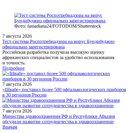
Фото: faniadiana24/FOTODOM/Shutterstock
7 августа 2026
Тест‑система Роспотребнадзора на вирус Бундибуджио
официально зарегистрирована
Российская разработка получила высокую оценку
африканских специалистов за удобство использования
и точность.
Подробнее
7 августа 2026
«Швабе» поставил более 500 офтальмологических приборов
в 30 регионов России
7 августа 2026
Министры здравоохранения РФ и Республики Абхазия
обсудили развитие сотрудничества в здравоохранении
/measures/34-ya-Vserossiyskaya-onlayn-shkola-Komorbidnyy-nev/
Врачам