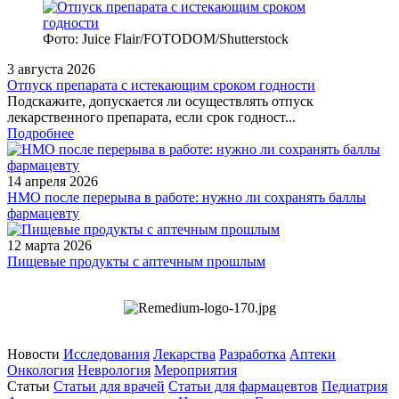
Фото: Juice Flair/FOTODOM/Shutterstoсk
3 августа 2026
Отпуск препарата с истекающим сроком годности
Подскажите, допускается ли осуществлять отпуск
лекарственного препарата, если срок годност...
Подробнее
14 апреля 2026
НМО после перерыва в работе: нужно ли сохранять баллы
фармацевту
12 марта 2026
Пищевые продукты с аптечным прошлым
Новости
Исследования
Лекарства
Разработка
Аптеки
Онкология
Неврология
Мероприятия
Статьи
Статьи для врачей
Статьи для фармацевтов
Педиатрия