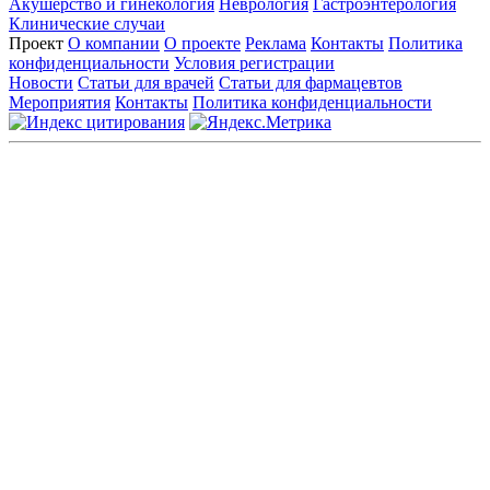
Акушерство и гинекология
Неврология
Гастроэнтерология
Клинические случаи
Проект
О компании
О проекте
Реклама
Контакты
Политика
конфиденциальности
Условия регистрации
Новости
Статьи для врачей
Статьи для фармацевтов
Мероприятия
Контакты
Политика конфиденциальности
Общество с ограниченной ответственностью «ГРУППА
РЕМЕДИУМ»
Адрес местонахождения: 105082, г. Москва, ул. Бакунинская, д.
71
ОГРН: 1067746819470 ИНН: 7701669956
Контактные данные: Телефон:
+7 (495) 780-34-25
|
Электронная почта:
reklama@remedium.ru
На сайте используются изображения по лицензии
Shutterstock/FOTODOM, соблюдаются авторские права.
Вся информация, размещенная на веб-сайте, предназначена
исключительно для работников здравоохранения. Информация
о препаратах, отпускаемых по рецепту, предназначена только