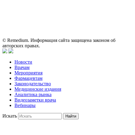
для медицинских и фармацевтических специалистов.
Информация, содержащаяся на сайте, не должна использоваться
пациентами для принятия самостоятельного решения о
применении представленных лекарственных препаратов и не
может служить заменой очной консультации врача.
© Remedium. Информация сайта защищена законом об
авторских правах.
Новости
Врачам
Мероприятия
Фармацевтам
Законодательство
Медицинские издания
Аналитика рынка
Видеозаметки врача
Вебинары
Искать
Найти