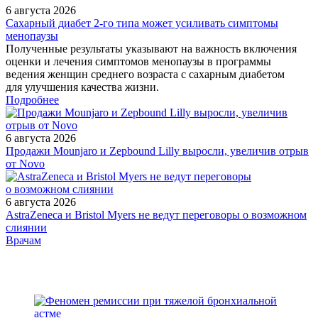
6 августа 2026
Сахарный диабет 2‑го типа может усиливать симптомы
менопаузы
Полученные результаты указывают на важность включения
оценки и лечения симптомов менопаузы в программы
ведения женщин среднего возраста с сахарным диабетом
для улучшения качества жизни.
Подробнее
6 августа 2026
Продажи Mounjaro и Zepbound Lilly выросли, увеличив отрыв
от Novo
6 августа 2026
AstraZeneca и Bristol Myers не ведут переговоры о возможном
слиянии
/legislation/other/proekt-prikaza-minzdravsotsrazvitiya-rossii-ot-8-
Врачам
aprelya-2011-g/