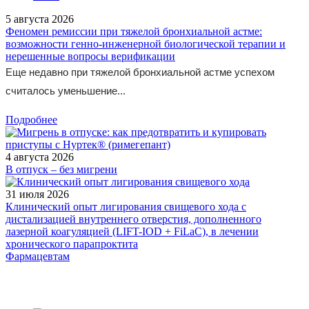
5 августа 2026
Феномен ремиссии при тяжелой бронхиальной астме:
возможности генно-инженерной биологической терапии и
нерешенные вопросы верификации
Еще недавно при тяжелой бронхиальной астме успехом
считалось уменьшение...
Подробнее
4 августа 2026
В отпуск – без мигрени
31 июля 2026
Клинический опыт лигирования свищевого хода с
дистализацией внутреннего отверстия, дополненного
лазерной коагуляцией (LIFT-IOD + FiLaC), в лечении
хронического парапроктита
Фармацевтам