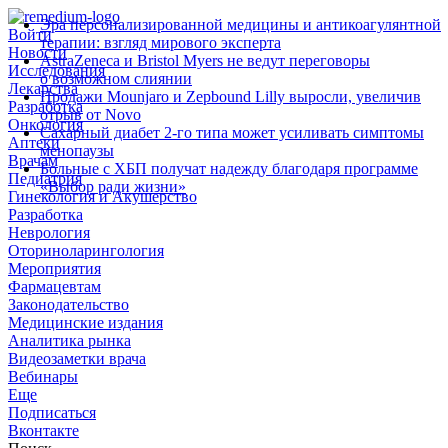
Эра персонализированной медицины и антикоагулянтной
Войти
терапии: взгляд мирового эксперта
Новости
AstraZeneca и Bristol Myers не ведут переговоры
Исследования
о возможном слиянии
Лекарства
Продажи Mounjaro и Zepbound Lilly выросли, увеличив
Разработка
отрыв от Novo
Онкология
Сахарный диабет 2‑го типа может усиливать симптомы
Аптеки
менопаузы
Врачам
Больные с ХБП получат надежду благодаря программе
Педиатрия
«Выбор ради жизни»
Гинекология и Акушерство
Разработка
Неврология
Оториноларингология
Мероприятия
Фармацевтам
Законодательство
Медицинские издания
Аналитика рынка
Видеозаметки врача
Вебинары
Еще
Подписаться
Вконтакте