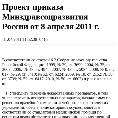
Проект приказа
Минздравсоцразвития
России от 8 апреля 2011 г.
11.04.2011 11:52:38
6415
В соответствии со статьей 6.2 Собрание законодательства
Российской Федерации, 1999, № 29, ст. 3699; 2004, № 35, ст.
3607; 2006, № 48, ст. 4945; 2007, № 43, ст. 5084; 2008, № 9, ст.
817; № 29, ст. 3410; № 52, ст. 6224; 2009, № 18, ст. 2152; № 30,
ст. 3739; № 52, ст. 6417; 2010, № 50, ст. 6603) п р и к а з ы в а
ю:
1. Утвердить перечень лекарственных препаратов, в том
числе перечень лекарственных препаратов, назначаемых по
решению врачебной комиссии лечебно-профилактических
учреждений, обеспечение которыми осуществляется в
соответствии со стандартами медицинской помощи по
рецептам врача (фельдшера) при оказании государственной