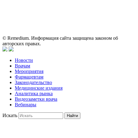
Информация, содержащаяся на сайте, не должна использоваться
пациентами для принятия самостоятельного решения о
применении представленных лекарственных препаратов и не
может служить заменой очной консультации врача.
© Remedium. Информация сайта защищена законом об
авторских правах.
Новости
Врачам
Мероприятия
Фармацевтам
Законодательство
Медицинские издания
Аналитика рынка
Видеозаметки врача
Вебинары
Искать
Найти