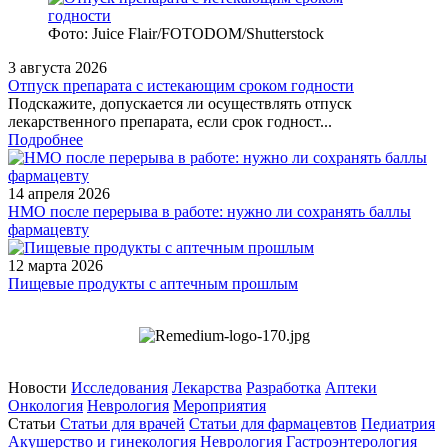
Фото: Juice Flair/FOTODOM/Shutterstoсk
3 августа 2026
Отпуск препарата с истекающим сроком годности
Подскажите, допускается ли осуществлять отпуск
лекарственного препарата, если срок годност...
Подробнее
14 апреля 2026
НМО после перерыва в работе: нужно ли сохранять баллы
фармацевту
12 марта 2026
Пищевые продукты с аптечным прошлым
Новости
Исследования
Лекарства
Разработка
Аптеки
Онкология
Неврология
Мероприятия
Статьи
Статьи для врачей
Статьи для фармацевтов
Педиатрия
Акушерство и гинекология
Неврология
Гастроэнтерология