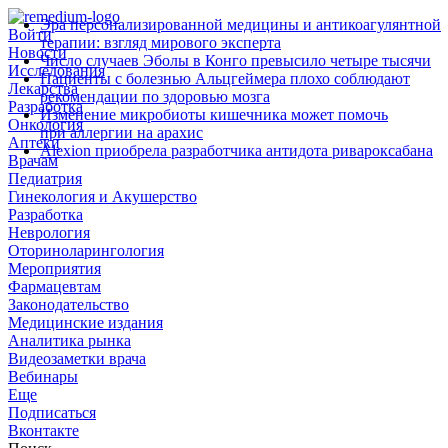
Эра персонализированной медицины и антикоагулянтной
Войти
терапии: взгляд мирового эксперта
Новости
Число случаев Эболы в Конго превысило четыре тысячи
Исследования
Пациенты с болезнью Альцгеймера плохо соблюдают
Лекарства
рекомендации по здоровью мозга
Разработка
Изменение микробиоты кишечника может помочь
Онкология
при аллергии на арахис
Аптеки
Alexion приобрела разработчика антидота ривароксабана
Врачам
Педиатрия
Гинекология и Акушерство
Разработка
Неврология
Оториноларингология
Мероприятия
Фармацевтам
Законодательство
Медицинские издания
Аналитика рынка
Видеозаметки врача
Вебинары
Еще
Подписаться
Вконтакте