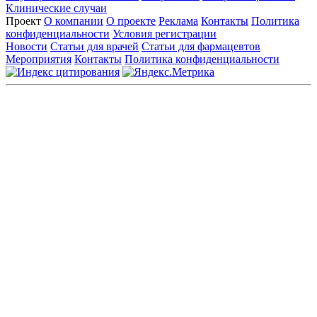
Клинические случаи
Проект
О компании
О проекте
Реклама
Контакты
Политика
конфиденциальности
Условия регистрации
Новости
Статьи для врачей
Статьи для фармацевтов
Мероприятия
Контакты
Политика конфиденциальности
Общество с ограниченной ответственностью «ГРУППА
РЕМЕДИУМ»
Адрес местонахождения: 105082, г. Москва, ул. Бакунинская, д.
71
ОГРН: 1067746819470 ИНН: 7701669956
Контактные данные: Телефон:
+7 (495) 780-34-25
|
Электронная почта:
reklama@remedium.ru
На сайте используются изображения по лицензии
Shutterstock/FOTODOM, соблюдаются авторские права.
Вся информация, размещенная на веб-сайте, предназначена
исключительно для работников здравоохранения. Информация
о препаратах, отпускаемых по рецепту, предназначена только
для медицинских и фармацевтических специалистов.