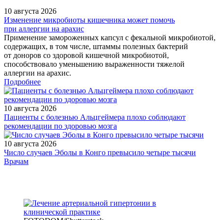
10 августа 2026
Изменение микробиоты кишечника может помочь
при аллергии на арахис
Применение замороженных капсул с фекальной микробиотой,
содержащих, в том числе, штаммы полезных бактерий
от доноров со здоровой кишечной микробиотой,
способствовало уменьшению выраженности тяжелой
аллергии на арахис.
Подробнее
10 августа 2026
Пациенты с болезнью Альцгеймера плохо соблюдают
рекомендации по здоровью мозга
10 августа 2026
Число случаев Эболы в Конго превысило четыре тысячи
/legislation/other/proekt-prikaza-minzdravsotsrazvitiya-rossii-ot-10-
Врачам
yanvarya-2012-g/