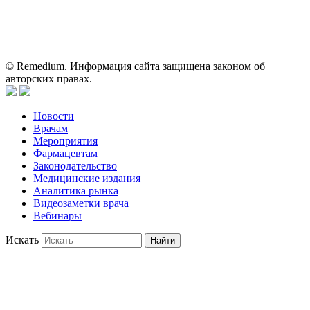
пациентами для принятия самостоятельного решения о
применении представленных лекарственных препаратов и не
может служить заменой очной консультации врача.
© Remedium. Информация сайта защищена законом об
авторских правах.
Новости
Врачам
Мероприятия
Фармацевтам
Законодательство
Медицинские издания
Аналитика рынка
Видеозаметки врача
Вебинары
Искать
Найти