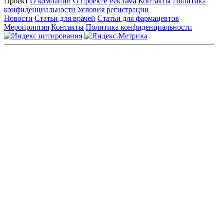
Проект
О компании
О проекте
Реклама
Контакты
Политика
конфиденциальности
Условия регистрации
Новости
Статьи для врачей
Статьи для фармацевтов
Мероприятия
Контакты
Политика конфиденциальности
Общество с ограниченной ответственностью «ГРУППА
РЕМЕДИУМ»
Адрес местонахождения: 105082, г. Москва, ул. Бакунинская, д.
71
ОГРН: 1067746819470 ИНН: 7701669956
Контактные данные: Телефон:
+7 (495) 780-34-25
|
Электронная почта:
reklama@remedium.ru
На сайте используются изображения по лицензии
Shutterstock/FOTODOM, соблюдаются авторские права.
Вся информация, размещенная на веб-сайте, предназначена
исключительно для работников здравоохранения. Информация
о препаратах, отпускаемых по рецепту, предназначена только
для медицинских и фармацевтических специалистов.
Информация, содержащаяся на сайте, не должна использоваться