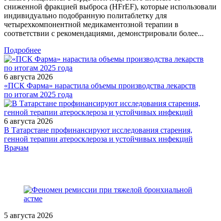
сниженной фракцией выброса (HFrEF), которые использовали
индивидуально подобранную политаблетку для
четырехкомпонентной медикаментозной терапии в
соответствии с рекомендациями, демонстрировали более...
Подробнее
6 августа 2026
«ПСК Фарма» нарастила объемы производства лекарств
по итогам 2025 года
6 августа 2026
В Татарстане профинансируют исследования старения,
генной терапии атеросклероза и устойчивых инфекций
/legislation/other/Ukaz_Prezidenta_Rossiyskoy_Federatsii_ot_25_0
Врачам
5 августа 2026