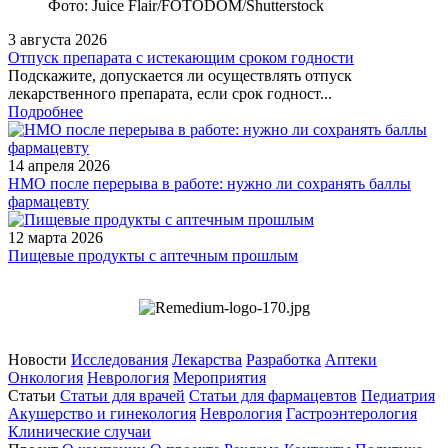
Фото: Juice Flair/FOTODOM/Shutterstoсk
3 августа 2026
Отпуск препарата с истекающим сроком годности
Подскажите, допускается ли осуществлять отпуск
лекарственного препарата, если срок годност...
Подробнее
14 апреля 2026
НМО после перерыва в работе: нужно ли сохранять баллы
фармацевту
12 марта 2026
Пищевые продукты с аптечным прошлым
Новости
Исследования
Лекарства
Разработка
Аптеки
Онкология
Неврология
Мероприятия
Статьи
Статьи для врачей
Статьи для фармацевтов
Педиатрия
Акушерство и гинекология
Неврология
Гастроэнтерология
Клинические случаи