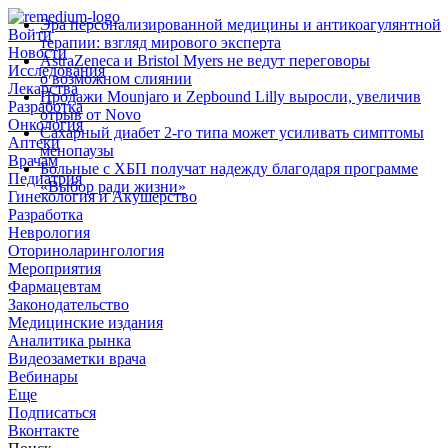
Эра персонализированной медицины и антикоагулянтной
Войти
терапии: взгляд мирового эксперта
Новости
AstraZeneca и Bristol Myers не ведут переговоры
Исследования
о возможном слиянии
Лекарства
Продажи Mounjaro и Zepbound Lilly выросли, увеличив
Разработка
отрыв от Novo
Онкология
Сахарный диабет 2‑го типа может усиливать симптомы
Аптеки
менопаузы
Врачам
Больные с ХБП получат надежду благодаря программе
Педиатрия
«Выбор ради жизни»
Гинекология и Акушерство
Разработка
Неврология
Оториноларингология
Мероприятия
Фармацевтам
Законодательство
Медицинские издания
Аналитика рынка
Видеозаметки врача
Вебинары
Еще
Подписаться
Вконтакте