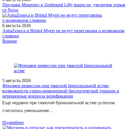
Продажи Mounjaro и Zepbound Lilly выросли, увеличив отрыв
от Novo
6 августа 2026
AstraZeneca и Bristol Myers не ведут переговоры о возможном
слиянии
/legislation/other/Prikaz-Minzdrava-Rossii-ot-29-08-2022-577n/
Врачам
5 августа 2026
Феномен ремиссии при тяжелой бронхиальной астме:
возможности генно-инженерной биологической терапии и
нерешенные вопросы верификации
Еще недавно при тяжелой бронхиальной астме успехом
считалось уменьшение...
Подробнее