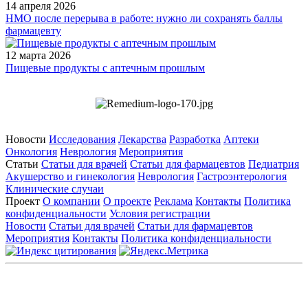
14 апреля 2026
НМО после перерыва в работе: нужно ли сохранять баллы
фармацевту
12 марта 2026
Пищевые продукты с аптечным прошлым
Новости
Исследования
Лекарства
Разработка
Аптеки
Онкология
Неврология
Мероприятия
Статьи
Статьи для врачей
Статьи для фармацевтов
Педиатрия
Акушерство и гинекология
Неврология
Гастроэнтерология
Клинические случаи
Проект
О компании
О проекте
Реклама
Контакты
Политика
конфиденциальности
Условия регистрации
Новости
Статьи для врачей
Статьи для фармацевтов
Мероприятия
Контакты
Политика конфиденциальности
Общество с ограниченной ответственностью «ГРУППА
РЕМЕДИУМ»