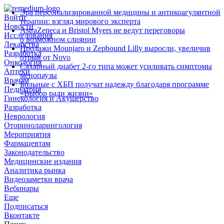
Эра персонализированной медицины и антикоагулянтной
Войти
терапии: взгляд мирового эксперта
Новости
AstraZeneca и Bristol Myers не ведут переговоры
Исследования
о возможном слиянии
Лекарства
Продажи Mounjaro и Zepbound Lilly выросли, увеличив
Разработка
отрыв от Novo
Онкология
Сахарный диабет 2‑го типа может усиливать симптомы
Аптеки
менопаузы
Врачам
Больные с ХБП получат надежду благодаря программе
Педиатрия
«Выбор ради жизни»
Гинекология и Акушерство
Разработка
Неврология
Оториноларингология
Мероприятия
Фармацевтам
Законодательство
Медицинские издания
Аналитика рынка
Видеозаметки врача
Вебинары
Еще
Подписаться
Вконтакте