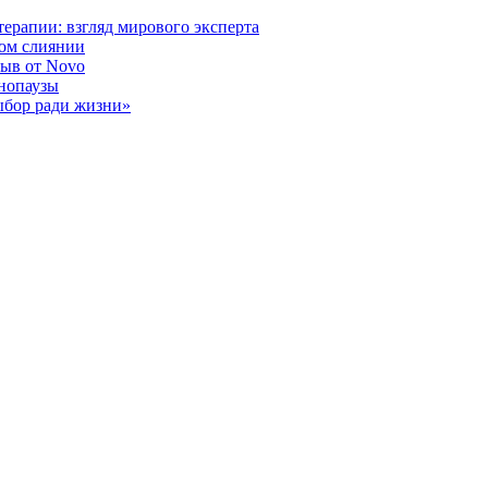
ерапии: взгляд мирового эксперта
ном слиянии
рыв от Novo
енопаузы
ыбор ради жизни»