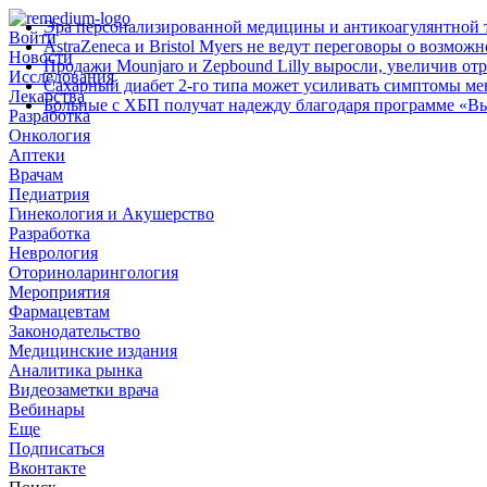
Эра персонализированной медицины и антикоагулянтной т
Войти
AstraZeneca и Bristol Myers не ведут переговоры о возмож
Новости
Продажи Mounjaro и Zepbound Lilly выросли, увеличив от
Исследования
Сахарный диабет 2‑го типа может усиливать симптомы м
Лекарства
Больные с ХБП получат надежду благодаря программе «В
Разработка
Онкология
Аптеки
Врачам
Педиатрия
Гинекология и Акушерство
Разработка
Неврология
Оториноларингология
Мероприятия
Фармацевтам
Законодательство
Медицинские издания
Аналитика рынка
Видеозаметки врача
Вебинары
Еще
Подписаться
Вконтакте