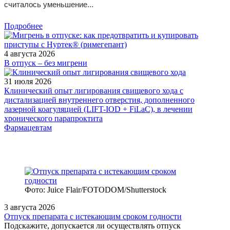
считалось уменьшение...
Подробнее
4 августа 2026
В отпуск – без мигрени
31 июля 2026
Клинический опыт лигирования свищевого хода с
дистализацией внутреннего отверстия, дополненного
лазерной коагуляцией (LIFT-IOD + FiLaC), в лечении
хронического парапроктита
Фармацевтам
Фото: Juice Flair/FOTODOM/Shutterstoсk
3 августа 2026
Отпуск препарата с истекающим сроком годности
Подскажите, допускается ли осуществлять отпуск