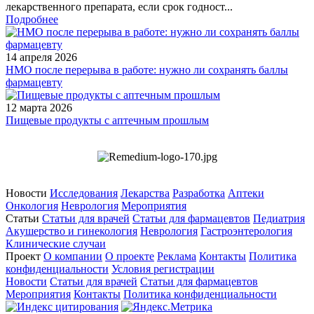
лекарственного препарата, если срок годност...
Подробнее
14 апреля 2026
НМО после перерыва в работе: нужно ли сохранять баллы
фармацевту
12 марта 2026
Пищевые продукты с аптечным прошлым
Новости
Исследования
Лекарства
Разработка
Аптеки
Онкология
Неврология
Мероприятия
Статьи
Статьи для врачей
Статьи для фармацевтов
Педиатрия
Акушерство и гинекология
Неврология
Гастроэнтерология
Клинические случаи
Проект
О компании
О проекте
Реклама
Контакты
Политика
конфиденциальности
Условия регистрации
Новости
Статьи для врачей
Статьи для фармацевтов
Мероприятия
Контакты
Политика конфиденциальности