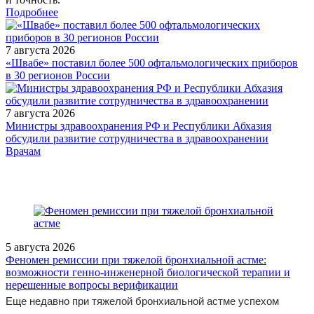
Подробнее
7 августа 2026
«Швабе» поставил более 500 офтальмологических приборов
в 30 регионов России
7 августа 2026
Министры здравоохранения РФ и Республики Абхазия
обсудили развитие сотрудничества в здравоохранении
/legislation/other/Prikaz-Minzdrava-Rossii-ot-14-05-2026-425n/
Врачам
5 августа 2026
Феномен ремиссии при тяжелой бронхиальной астме:
возможности генно-инженерной биологической терапии и
нерешенные вопросы верификации
Еще недавно при тяжелой бронхиальной астме успехом