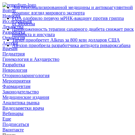
Эра персонализированной медицины и антикоагулянтной
Войти
терапии: взгляд мирового эксперта
Новости
FDA одобрило первую мРНК‑вакцину против гриппа
Исследования
от Moderna
Лекарства
Приверженность терапии сахарного диабета снижает риск
Разработка
инфаркта и инсульта
Онкология
Tarsus приобретет Alkeus за 800 млн долларов США
Аптеки
Alexion приобрела разработчика антидота ривароксабана
Врачам
Педиатрия
Гинекология и Акушерство
Разработка
Неврология
Оториноларингология
Мероприятия
Фармацевтам
Законодательство
Медицинские издания
Аналитика рынка
Видеозаметки врача
Вебинары
Еще
Подписаться
Вконтакте