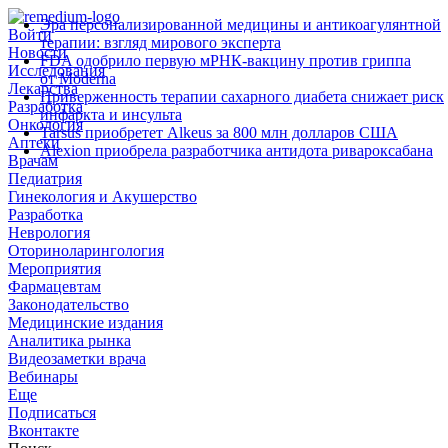
Эра персонализированной медицины и антикоагулянтной
Войти
терапии: взгляд мирового эксперта
Новости
FDA одобрило первую мРНК‑вакцину против гриппа
Исследования
от Moderna
Лекарства
Приверженность терапии сахарного диабета снижает риск
Разработка
инфаркта и инсульта
Онкология
Tarsus приобретет Alkeus за 800 млн долларов США
Аптеки
Alexion приобрела разработчика антидота ривароксабана
Врачам
Педиатрия
Гинекология и Акушерство
Разработка
Неврология
Оториноларингология
Мероприятия
Фармацевтам
Законодательство
Медицинские издания
Аналитика рынка
Видеозаметки врача
Вебинары
Еще
Подписаться
Вконтакте