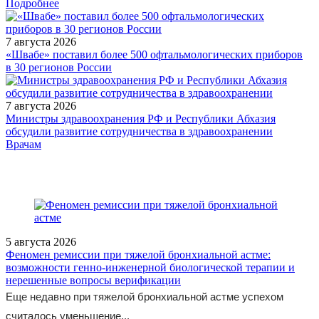
Подробнее
7 августа 2026
«Швабе» поставил более 500 офтальмологических приборов
в 30 регионов России
7 августа 2026
Министры здравоохранения РФ и Республики Абхазия
обсудили развитие сотрудничества в здравоохранении
/legislation/other/Prikaz-Ministerstva-zdravookhraneniya-
Врачам
Rossiyskoy-Federatsii-ot-25-10-2023-575n/
5 августа 2026
Феномен ремиссии при тяжелой бронхиальной астме:
возможности генно-инженерной биологической терапии и
нерешенные вопросы верификации
Еще недавно при тяжелой бронхиальной астме успехом
считалось уменьшение...