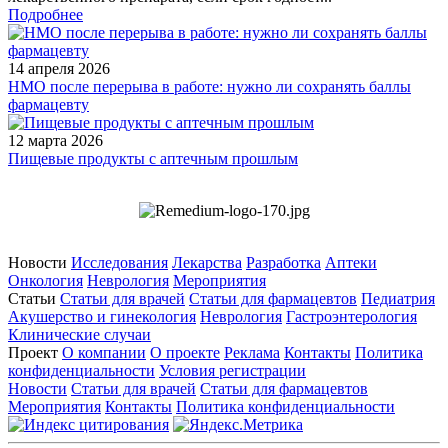
Подробнее
14 апреля 2026
НМО после перерыва в работе: нужно ли сохранять баллы
фармацевту
12 марта 2026
Пищевые продукты с аптечным прошлым
Новости
Исследования
Лекарства
Разработка
Аптеки
Онкология
Неврология
Мероприятия
Статьи
Статьи для врачей
Статьи для фармацевтов
Педиатрия
Акушерство и гинекология
Неврология
Гастроэнтерология
Клинические случаи
Проект
О компании
О проекте
Реклама
Контакты
Политика
конфиденциальности
Условия регистрации
Новости
Статьи для врачей
Статьи для фармацевтов
Мероприятия
Контакты
Политика конфиденциальности