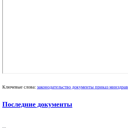
Ключевые слова:
законодательство
документы
приказ
минздрав
Последние документы