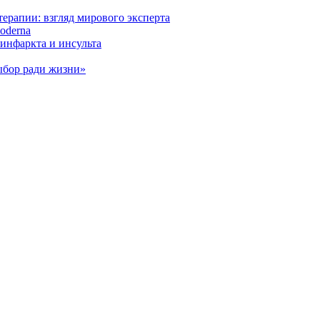
ерапии: взгляд мирового эксперта
oderna
инфаркта и инсульта
ыбор ради жизни»