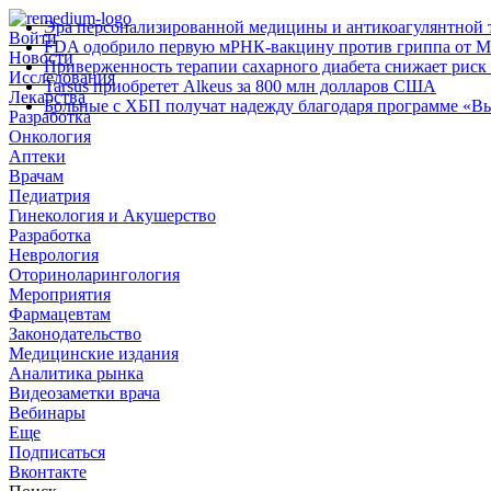
Эра персонализированной медицины и антикоагулянтной т
Войти
FDA одобрило первую мРНК‑вакцину против гриппа от M
Новости
Приверженность терапии сахарного диабета снижает риск 
Исследования
Tarsus приобретет Alkeus за 800 млн долларов США
Лекарства
Больные с ХБП получат надежду благодаря программе «В
Разработка
Онкология
Аптеки
Врачам
Педиатрия
Гинекология и Акушерство
Разработка
Неврология
Оториноларингология
Мероприятия
Фармацевтам
Законодательство
Медицинские издания
Аналитика рынка
Видеозаметки врача
Вебинары
Еще
Подписаться
Вконтакте