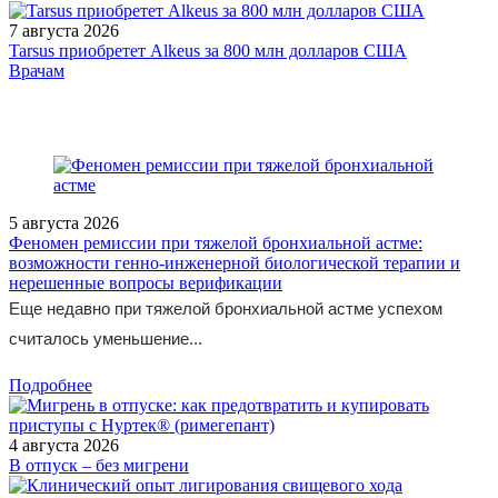
7 августа 2026
Tarsus приобретет Alkeus за 800 млн долларов США
/legislation/other/Prikaz-Ministerstva-zdravookhraneniya-
Врачам
Rossiyskoy-Federatsii-ot-06-03-2024-108n/
5 августа 2026
Феномен ремиссии при тяжелой бронхиальной астме:
возможности генно-инженерной биологической терапии и
нерешенные вопросы верификации
Еще недавно при тяжелой бронхиальной астме успехом
считалось уменьшение...
Подробнее
4 августа 2026
В отпуск – без мигрени