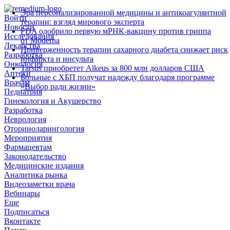
Эра персонализированной медицины и антикоагулянтной
Войти
терапии: взгляд мирового эксперта
Новости
FDA одобрило первую мРНК‑вакцину против гриппа
Исследования
от Moderna
Лекарства
Приверженность терапии сахарного диабета снижает риск
Разработка
инфаркта и инсульта
Онкология
Tarsus приобретет Alkeus за 800 млн долларов США
Аптеки
Больные с ХБП получат надежду благодаря программе
Врачам
«Выбор ради жизни»
Педиатрия
Гинекология и Акушерство
Разработка
Неврология
Оториноларингология
Мероприятия
Фармацевтам
Законодательство
Медицинские издания
Аналитика рынка
Видеозаметки врача
Вебинары
Еще
Подписаться
Вконтакте