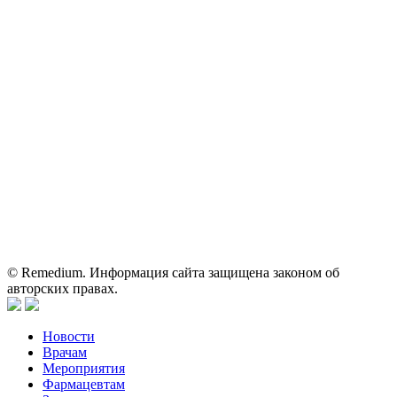
Электронная почта:
reklama@remedium.ru
На сайте используются изображения по лицензии
Shutterstock/FOTODOM, соблюдаются авторские права.
Вся информация, размещенная на веб-сайте, предназначена
исключительно для работников здравоохранения. Информация
о препаратах, отпускаемых по рецепту, предназначена только
для медицинских и фармацевтических специалистов.
Информация, содержащаяся на сайте, не должна использоваться
пациентами для принятия самостоятельного решения о
применении представленных лекарственных препаратов и не
может служить заменой очной консультации врача.
© Remedium. Информация сайта защищена законом об
авторских правах.
Новости
Врачам
Мероприятия
Фармацевтам