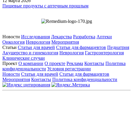
12 марта 2026
Пищевые продукты с аптечным прошлым
Новости
Исследования
Лекарства
Разработка
Аптеки
Онкология
Неврология
Мероприятия
Статьи
Статьи для врачей
Статьи для фармацевтов
Педиатрия
Акушерство и гинекология
Неврология
Гастроэнтерология
Клинические случаи
Проект
О компании
О проекте
Реклама
Контакты
Политика
конфиденциальности
Условия регистрации
Новости
Статьи для врачей
Статьи для фармацевтов
Мероприятия
Контакты
Политика конфиденциальности
Общество с ограниченной ответственностью «ГРУППА
РЕМЕДИУМ»
Адрес местонахождения: 105082, г. Москва, ул. Бакунинская, д.
71
ОГРН: 1067746819470 ИНН: 7701669956
Контактные данные: Телефон:
+7 (495) 780-34-25
|