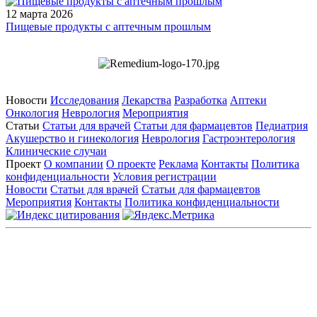
12 марта 2026
Пищевые продукты с аптечным прошлым
Новости
Исследования
Лекарства
Разработка
Аптеки
Онкология
Неврология
Мероприятия
Статьи
Статьи для врачей
Статьи для фармацевтов
Педиатрия
Акушерство и гинекология
Неврология
Гастроэнтерология
Клинические случаи
Проект
О компании
О проекте
Реклама
Контакты
Политика
конфиденциальности
Условия регистрации
Новости
Статьи для врачей
Статьи для фармацевтов
Мероприятия
Контакты
Политика конфиденциальности
Общество с ограниченной ответственностью «ГРУППА
РЕМЕДИУМ»
Адрес местонахождения: 105082, г. Москва, ул. Бакунинская, д.
71
ОГРН: 1067746819470 ИНН: 7701669956