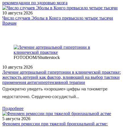
рекомендации по здоровью мозга
10 августа 2026
Число случаев Эболы в Конго превысило четыре тысячи
/legislation/other/Prikaz-Ministerstva-zdravookhraneniya-
Врачам
Rossiyskoy-Federatsii-ot-06-03-2024-107n/
FOTODOM/Shutterstock
10 августа 2026
Лечение артериальной гипертонии в клинической практике:
жесткость артерий как фактор, влияющий на выбор тактики
применения антигипертензивной терапии
Однократно увидеть «хорошие» цифры на тонометре
недостаточно. Сердечно-сосудистый...
Подробнее
5 августа 2026
Феномен ремиссии при тяжелой бронхиальной астме: