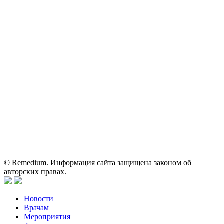
Контактные данные: Телефон:
+7 (495) 780-34-25
|
Электронная почта:
reklama@remedium.ru
На сайте используются изображения по лицензии
Shutterstock/FOTODOM, соблюдаются авторские права.
Вся информация, размещенная на веб-сайте, предназначена
исключительно для работников здравоохранения. Информация
о препаратах, отпускаемых по рецепту, предназначена только
для медицинских и фармацевтических специалистов.
Информация, содержащаяся на сайте, не должна использоваться
пациентами для принятия самостоятельного решения о
применении представленных лекарственных препаратов и не
может служить заменой очной консультации врача.
© Remedium. Информация сайта защищена законом об
авторских правах.
Новости
Врачам
Мероприятия