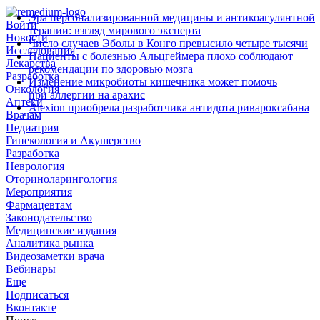
Эра персонализированной медицины и антикоагулянтной
Войти
терапии: взгляд мирового эксперта
Новости
Число случаев Эболы в Конго превысило четыре тысячи
Исследования
Пациенты с болезнью Альцгеймера плохо соблюдают
Лекарства
рекомендации по здоровью мозга
Разработка
Изменение микробиоты кишечника может помочь
Онкология
при аллергии на арахис
Аптеки
Alexion приобрела разработчика антидота ривароксабана
Врачам
Педиатрия
Гинекология и Акушерство
Разработка
Неврология
Оториноларингология
Мероприятия
Фармацевтам
Законодательство
Медицинские издания
Аналитика рынка
Видеозаметки врача
Вебинары
Еще
Подписаться
Вконтакте