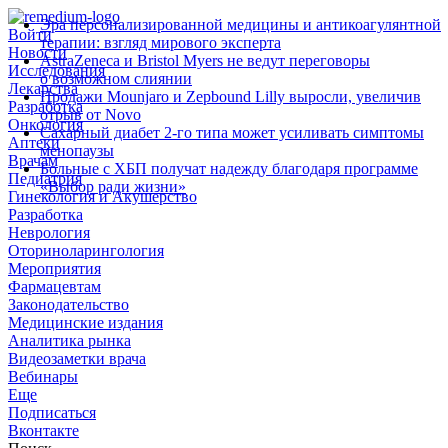
Эра персонализированной медицины и антикоагулянтной
Войти
терапии: взгляд мирового эксперта
Новости
AstraZeneca и Bristol Myers не ведут переговоры
Исследования
о возможном слиянии
Лекарства
Продажи Mounjaro и Zepbound Lilly выросли, увеличив
Разработка
отрыв от Novo
Онкология
Сахарный диабет 2‑го типа может усиливать симптомы
Аптеки
менопаузы
Врачам
Больные с ХБП получат надежду благодаря программе
Педиатрия
«Выбор ради жизни»
Гинекология и Акушерство
Разработка
Неврология
Оториноларингология
Мероприятия
Фармацевтам
Законодательство
Медицинские издания
Аналитика рынка
Видеозаметки врача
Вебинары
Еще
Подписаться
Вконтакте