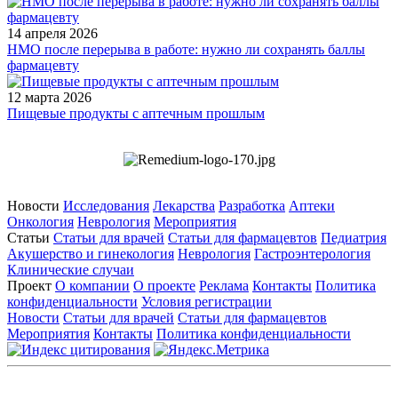
14 апреля 2026
НМО после перерыва в работе: нужно ли сохранять баллы
фармацевту
12 марта 2026
Пищевые продукты с аптечным прошлым
Новости
Исследования
Лекарства
Разработка
Аптеки
Онкология
Неврология
Мероприятия
Статьи
Статьи для врачей
Статьи для фармацевтов
Педиатрия
Акушерство и гинекология
Неврология
Гастроэнтерология
Клинические случаи
Проект
О компании
О проекте
Реклама
Контакты
Политика
конфиденциальности
Условия регистрации
Новости
Статьи для врачей
Статьи для фармацевтов
Мероприятия
Контакты
Политика конфиденциальности
Общество с ограниченной ответственностью «ГРУППА