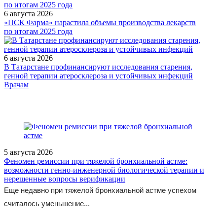
6 августа 2026
«ПСК Фарма» нарастила объемы производства лекарств
по итогам 2025 года
6 августа 2026
В Татарстане профинансируют исследования старения,
генной терапии атеросклероза и устойчивых инфекций
/legislation/other/Postanovlenie-Pravitelstva-Rossiyskoy-Federatsii-
Врачам
ot-05-07-2022-1206/
5 августа 2026
Феномен ремиссии при тяжелой бронхиальной астме:
возможности генно-инженерной биологической терапии и
нерешенные вопросы верификации
Еще недавно при тяжелой бронхиальной астме успехом
считалось уменьшение...