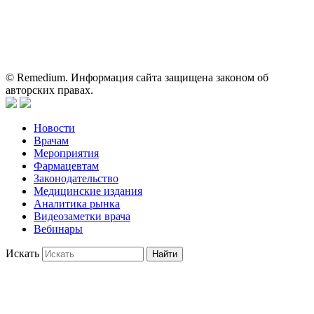
Информация, содержащаяся на сайте, не должна использоваться
пациентами для принятия самостоятельного решения о
применении представленных лекарственных препаратов и не
может служить заменой очной консультации врача.
© Remedium. Информация сайта защищена законом об
авторских правах.
Новости
Врачам
Мероприятия
Фармацевтам
Законодательство
Медицинские издания
Аналитика рынка
Видеозаметки врача
Вебинары
Искать
Найти