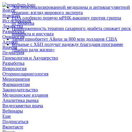
Эра персонализированной медицины и антикоагулянтной
Войти
терапии: взгляд мирового эксперта
Новости
FDA одобрило первую мРНК‑вакцину против гриппа
Исследования
от Moderna
Лекарства
Приверженность терапии сахарного диабета снижает риск
Разработка
инфаркта и инсульта
Онкология
Tarsus приобретет Alkeus за 800 млн долларов США
Аптеки
Больные с ХБП получат надежду благодаря программе
Врачам
«Выбор ради жизни»
Педиатрия
Гинекология и Акушерство
Разработка
Неврология
Оториноларингология
Мероприятия
Фармацевтам
Законодательство
Медицинские издания
Аналитика рынка
Видеозаметки врача
Вебинары
Еще
Подписаться
Вконтакте