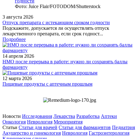
Фото: Juice Flair/FOTODOM/Shutterstoсk
3 августа 2026
Отпуск препарата с истекающим сроком годности
Подскажите, допускается ли осуществлять отпуск
лекарственного препарата, если срок годност...
Подробнее
14 апреля 2026
НМО после перерыва в работе: нужно ли сохранять баллы
фармацевту
12 марта 2026
Пищевые продукты с аптечным прошлым
Новости
Исследования
Лекарства
Разработка
Аптеки
Онкология
Неврология
Мероприятия
Статьи
Статьи для врачей
Статьи для фармацевтов
Педиатрия
Акушерство и гинекология
Неврология
Гастроэнтерология
Клинические случаи