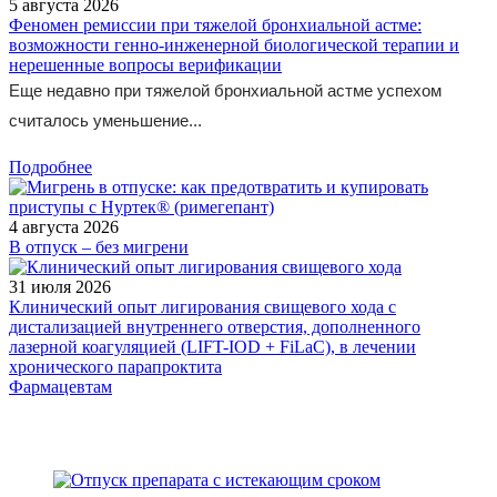
5 августа 2026
Феномен ремиссии при тяжелой бронхиальной астме:
возможности генно-инженерной биологической терапии и
нерешенные вопросы верификации
Еще недавно при тяжелой бронхиальной астме успехом
считалось уменьшение...
Подробнее
4 августа 2026
В отпуск – без мигрени
31 июля 2026
Клинический опыт лигирования свищевого хода с
дистализацией внутреннего отверстия, дополненного
лазерной коагуляцией (LIFT-IOD + FiLaC), в лечении
хронического парапроктита
Фармацевтам