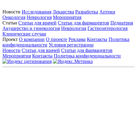
Новости
Исследования
Лекарства
Разработка
Аптеки
Онкология
Неврология
Мероприятия
Статьи
Статьи для врачей
Статьи для фармацевтов
Педиатрия
Акушерство и гинекология
Неврология
Гастроэнтерология
Клинические случаи
Проект
О компании
О проекте
Реклама
Контакты
Политика
конфиденциальности
Условия регистрации
Новости
Статьи для врачей
Статьи для фармацевтов
Мероприятия
Контакты
Политика конфиденциальности
Общество с ограниченной ответственностью «ГРУППА
РЕМЕДИУМ»
Адрес местонахождения: 105082, г. Москва, ул. Бакунинская, д.
71
ОГРН: 1067746819470 ИНН: 7701669956
Контактные данные: Телефон:
+7 (495) 780-34-25
|
Электронная почта:
reklama@remedium.ru
На сайте используются изображения по лицензии
Shutterstock/FOTODOM, соблюдаются авторские права.