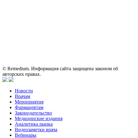
Вся информация, размещенная на веб-сайте, предназначена
исключительно для работников здравоохранения. Информация
о препаратах, отпускаемых по рецепту, предназначена только
для медицинских и фармацевтических специалистов.
Информация, содержащаяся на сайте, не должна использоваться
пациентами для принятия самостоятельного решения о
применении представленных лекарственных препаратов и не
может служить заменой очной консультации врача.
© Remedium. Информация сайта защищена законом об
авторских правах.
Новости
Врачам
Мероприятия
Фармацевтам
Законодательство
Медицинские издания
Аналитика рынка
Видеозаметки врача
Вебинары