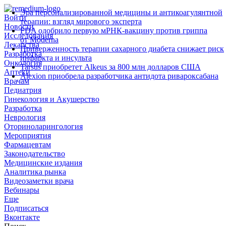
Эра персонализированной медицины и антикоагулянтной
Войти
терапии: взгляд мирового эксперта
Новости
FDA одобрило первую мРНК‑вакцину против гриппа
Исследования
от Moderna
Лекарства
Приверженность терапии сахарного диабета снижает риск
Разработка
инфаркта и инсульта
Онкология
Tarsus приобретет Alkeus за 800 млн долларов США
Аптеки
Alexion приобрела разработчика антидота ривароксабана
Врачам
Педиатрия
Гинекология и Акушерство
Разработка
Неврология
Оториноларингология
Мероприятия
Фармацевтам
Законодательство
Медицинские издания
Аналитика рынка
Видеозаметки врача
Вебинары
Еще
Подписаться
Вконтакте