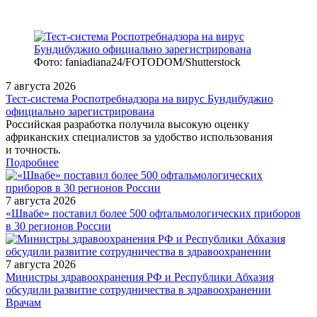
Фото: faniadiana24/FOTODOM/Shutterstock
7 августа 2026
Тест‑система Роспотребнадзора на вирус Бундибуджио
официально зарегистрирована
Российская разработка получила высокую оценку
африканских специалистов за удобство использования
и точность.
Подробнее
7 августа 2026
«Швабе» поставил более 500 офтальмологических приборов
в 30 регионов России
7 августа 2026
Министры здравоохранения РФ и Республики Абхазия
обсудили развитие сотрудничества в здравоохранении
/legislation/law/Prikaz-Minzdrava-Rossii-ot-17-07-2023-368n/
Врачам