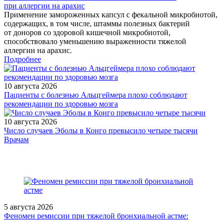
при аллергии на арахис
Применение замороженных капсул с фекальной микробиотой,
содержащих, в том числе, штаммы полезных бактерий
от доноров со здоровой кишечной микробиотой,
способствовало уменьшению выраженности тяжелой
аллергии на арахис.
Подробнее
10 августа 2026
Пациенты с болезнью Альцгеймера плохо соблюдают
рекомендации по здоровью мозга
10 августа 2026
Число случаев Эболы в Конго превысило четыре тысячи
/legislation/law/Prikaz-Minzdrava-Rossii-ot-09-04-2024-167n/
Врачам
5 августа 2026
Феномен ремиссии при тяжелой бронхиальной астме: