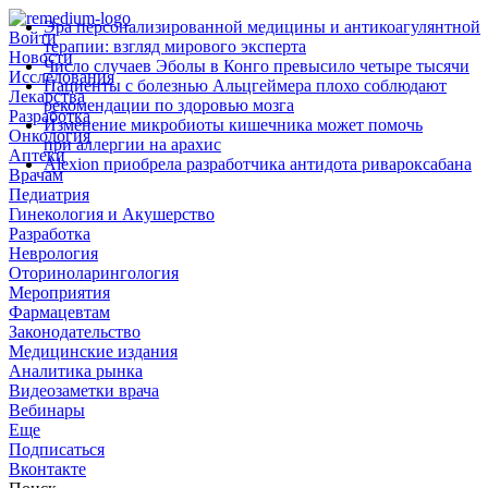
Эра персонализированной медицины и антикоагулянтной
Войти
терапии: взгляд мирового эксперта
Новости
Число случаев Эболы в Конго превысило четыре тысячи
Исследования
Пациенты с болезнью Альцгеймера плохо соблюдают
Лекарства
рекомендации по здоровью мозга
Разработка
Изменение микробиоты кишечника может помочь
Онкология
при аллергии на арахис
Аптеки
Alexion приобрела разработчика антидота ривароксабана
Врачам
Педиатрия
Гинекология и Акушерство
Разработка
Неврология
Оториноларингология
Мероприятия
Фармацевтам
Законодательство
Медицинские издания
Аналитика рынка
Видеозаметки врача
Вебинары
Еще
Подписаться
Вконтакте