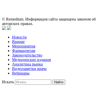
применении представленных лекарственных препаратов и не
может служить заменой очной консультации врача.
© Remedium. Информация сайта защищена законом об
авторских правах.
Новости
Врачам
Мероприятия
Фармацевтам
Законодательство
Медицинские издания
Аналитика рынка
Видеозаметки врача
Вебинары
Искать
Найти