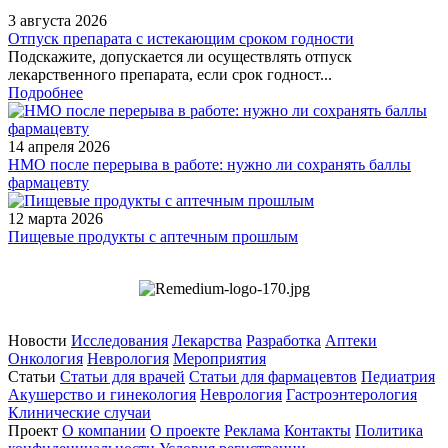
3 августа 2026
Отпуск препарата с истекающим сроком годности
Подскажите, допускается ли осуществлять отпуск
лекарственного препарата, если срок годност...
Подробнее
14 апреля 2026
НМО после перерыва в работе: нужно ли сохранять баллы
фармацевту
12 марта 2026
Пищевые продукты с аптечным прошлым
Новости
Исследования
Лекарства
Разработка
Аптеки
Онкология
Неврология
Мероприятия
Статьи
Статьи для врачей
Статьи для фармацевтов
Педиатрия
Акушерство и гинекология
Неврология
Гастроэнтерология
Клинические случаи
Проект
О компании
О проекте
Реклама
Контакты
Политика