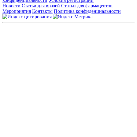
конфиденциальности
Условия регистрации
Новости
Статьи для врачей
Статьи для фармацевтов
Мероприятия
Контакты
Политика конфиденциальности
Общество с ограниченной ответственностью «ГРУППА
РЕМЕДИУМ»
Адрес местонахождения: 105082, г. Москва, ул. Бакунинская, д.
71
ОГРН: 1067746819470 ИНН: 7701669956
Контактные данные: Телефон:
+7 (495) 780-34-25
|
Электронная почта:
reklama@remedium.ru
На сайте используются изображения по лицензии
Shutterstock/FOTODOM, соблюдаются авторские права.
Вся информация, размещенная на веб-сайте, предназначена
исключительно для работников здравоохранения. Информация
о препаратах, отпускаемых по рецепту, предназначена только
для медицинских и фармацевтических специалистов.
Информация, содержащаяся на сайте, не должна использоваться
пациентами для принятия самостоятельного решения о