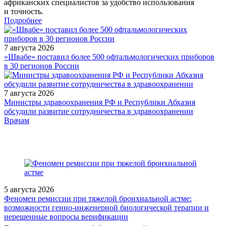
африканских специалистов за удобство использования
и точность.
Подробнее
7 августа 2026
«Швабе» поставил более 500 офтальмологических приборов
в 30 регионов России
7 августа 2026
Министры здравоохранения РФ и Республики Абхазия
обсудили развитие сотрудничества в здравоохранении
/legislation/law/Prikaz-Ministerstva-zdravookhraneniya-Rossiyskoy-
Врачам
Federatsii-ot-29-04-2026-322n/
5 августа 2026
Феномен ремиссии при тяжелой бронхиальной астме:
возможности генно-инженерной биологической терапии и
нерешенные вопросы верификации