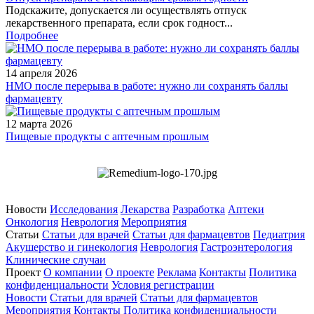
Подскажите, допускается ли осуществлять отпуск
лекарственного препарата, если срок годност...
Подробнее
14 апреля 2026
НМО после перерыва в работе: нужно ли сохранять баллы
фармацевту
12 марта 2026
Пищевые продукты с аптечным прошлым
Новости
Исследования
Лекарства
Разработка
Аптеки
Онкология
Неврология
Мероприятия
Статьи
Статьи для врачей
Статьи для фармацевтов
Педиатрия
Акушерство и гинекология
Неврология
Гастроэнтерология
Клинические случаи
Проект
О компании
О проекте
Реклама
Контакты
Политика
конфиденциальности
Условия регистрации
Новости
Статьи для врачей
Статьи для фармацевтов
Мероприятия
Контакты
Политика конфиденциальности