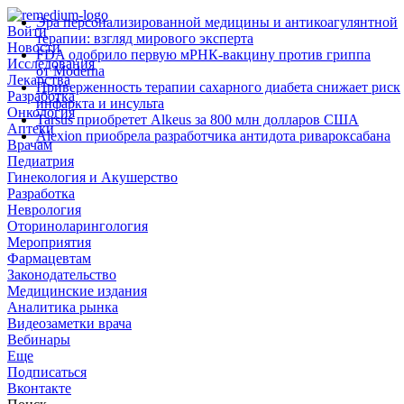
Эра персонализированной медицины и антикоагулянтной
Войти
терапии: взгляд мирового эксперта
Новости
FDA одобрило первую мРНК‑вакцину против гриппа
Исследования
от Moderna
Лекарства
Приверженность терапии сахарного диабета снижает риск
Разработка
инфаркта и инсульта
Онкология
Tarsus приобретет Alkeus за 800 млн долларов США
Аптеки
Alexion приобрела разработчика антидота ривароксабана
Врачам
Педиатрия
Гинекология и Акушерство
Разработка
Неврология
Оториноларингология
Мероприятия
Фармацевтам
Законодательство
Медицинские издания
Аналитика рынка
Видеозаметки врача
Вебинары
Еще
Подписаться
Вконтакте