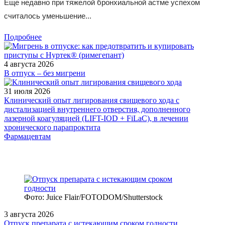
Еще недавно при тяжелой бронхиальной астме успехом
считалось уменьшение...
Подробнее
4 августа 2026
В отпуск – без мигрени
31 июля 2026
Клинический опыт лигирования свищевого хода с
дистализацией внутреннего отверстия, дополненного
лазерной коагуляцией (LIFT-IOD + FiLaC), в лечении
хронического парапроктита
Фармацевтам
Фото: Juice Flair/FOTODOM/Shutterstoсk
3 августа 2026
Отпуск препарата с истекающим сроком годности