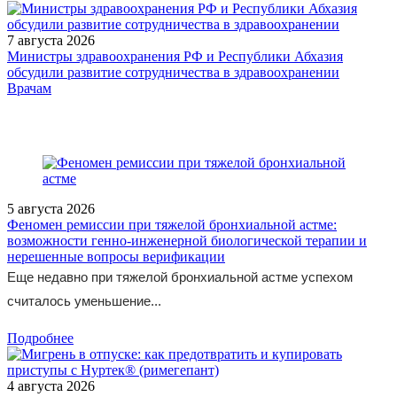
7 августа 2026
Министры здравоохранения РФ и Республики Абхазия
обсудили развитие сотрудничества в здравоохранении
/legislation/law/Prikaz-Ministerstva-zdravookhraneniya-Rossiyskoy-
Врачам
Federatsii-ot-08-05-2026-387n/
5 августа 2026
Феномен ремиссии при тяжелой бронхиальной астме:
возможности генно-инженерной биологической терапии и
нерешенные вопросы верификации
Еще недавно при тяжелой бронхиальной астме успехом
считалось уменьшение...
Подробнее
4 августа 2026