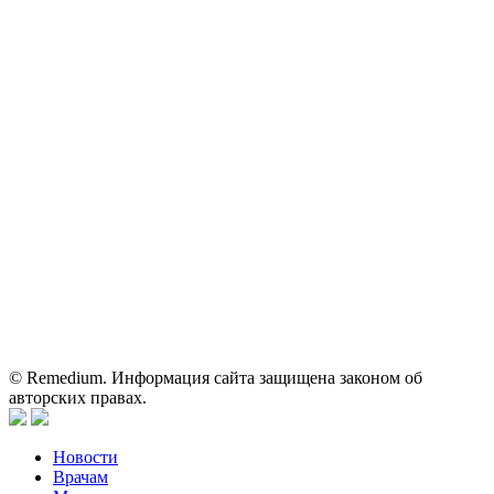
ОГРН: 1067746819470 ИНН: 7701669956
Контактные данные: Телефон:
+7 (495) 780-34-25
|
Электронная почта:
reklama@remedium.ru
На сайте используются изображения по лицензии
Shutterstock/FOTODOM, соблюдаются авторские права.
Вся информация, размещенная на веб-сайте, предназначена
исключительно для работников здравоохранения. Информация
о препаратах, отпускаемых по рецепту, предназначена только
для медицинских и фармацевтических специалистов.
Информация, содержащаяся на сайте, не должна использоваться
пациентами для принятия самостоятельного решения о
применении представленных лекарственных препаратов и не
может служить заменой очной консультации врача.
© Remedium. Информация сайта защищена законом об
авторских правах.
Новости
Врачам