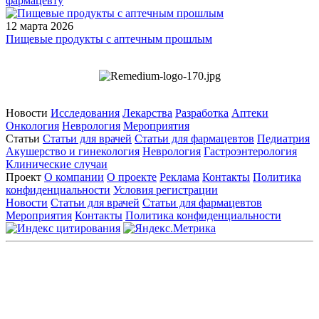
фармацевту
12 марта 2026
Пищевые продукты с аптечным прошлым
Новости
Исследования
Лекарства
Разработка
Аптеки
Онкология
Неврология
Мероприятия
Статьи
Статьи для врачей
Статьи для фармацевтов
Педиатрия
Акушерство и гинекология
Неврология
Гастроэнтерология
Клинические случаи
Проект
О компании
О проекте
Реклама
Контакты
Политика
конфиденциальности
Условия регистрации
Новости
Статьи для врачей
Статьи для фармацевтов
Мероприятия
Контакты
Политика конфиденциальности
Общество с ограниченной ответственностью «ГРУППА
РЕМЕДИУМ»
Адрес местонахождения: 105082, г. Москва, ул. Бакунинская, д.
71