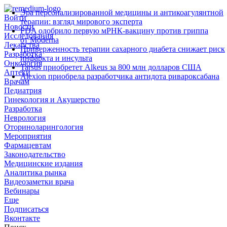
Эра персонализированной медицины и антикоагулянтной
Войти
терапии: взгляд мирового эксперта
Новости
FDA одобрило первую мРНК‑вакцину против гриппа
Исследования
от Moderna
Лекарства
Приверженность терапии сахарного диабета снижает риск
Разработка
инфаркта и инсульта
Онкология
Tarsus приобретет Alkeus за 800 млн долларов США
Аптеки
Alexion приобрела разработчика антидота ривароксабана
Врачам
Педиатрия
Гинекология и Акушерство
Разработка
Неврология
Оториноларингология
Мероприятия
Фармацевтам
Законодательство
Медицинские издания
Аналитика рынка
Видеозаметки врача
Вебинары
Еще
Подписаться
Вконтакте