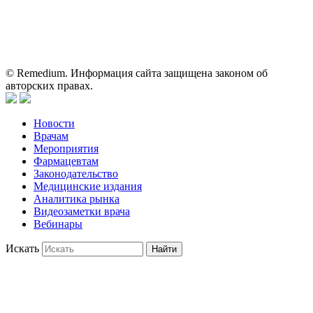
Информация, содержащаяся на сайте, не должна использоваться
пациентами для принятия самостоятельного решения о
применении представленных лекарственных препаратов и не
может служить заменой очной консультации врача.
© Remedium. Информация сайта защищена законом об
авторских правах.
Новости
Врачам
Мероприятия
Фармацевтам
Законодательство
Медицинские издания
Аналитика рынка
Видеозаметки врача
Вебинары
Искать
Найти