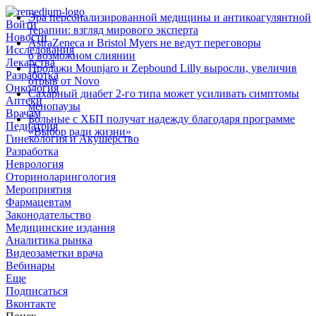
Эра персонализированной медицины и антикоагулянтной
Войти
терапии: взгляд мирового эксперта
Новости
AstraZeneca и Bristol Myers не ведут переговоры
Исследования
о возможном слиянии
Лекарства
Продажи Mounjaro и Zepbound Lilly выросли, увеличив
Разработка
отрыв от Novo
Онкология
Сахарный диабет 2‑го типа может усиливать симптомы
Аптеки
менопаузы
Врачам
Больные с ХБП получат надежду благодаря программе
Педиатрия
«Выбор ради жизни»
Гинекология и Акушерство
Разработка
Неврология
Оториноларингология
Мероприятия
Фармацевтам
Законодательство
Медицинские издания
Аналитика рынка
Видеозаметки врача
Вебинары
Еще
Подписаться
Вконтакте