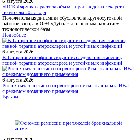
6 августа 2026
«ПСК Фарма» нарастила объемы производства лекарств
по итогам 2025 года
Положительная динамика обусловлена круглосуточной
работой завода в ОЭЗ «Дубна» и плановым развитием
технологической базы.
Подробнее
6 августа 2026
В Татарстане профинансируют исследования старения,
генной терапии атеросклероза и устойчивых инфекций
6 августа 2026
Ростех начал поставки первого российского аппарата ИВЛ
с режимом домашнего применения
/legislation/law/Prikaz-Ministerstva-zdravookhraneniya-Rossiyskoy-
Врачам
Federatsii-ot-07-05-2026-354n/
5 августа 2026