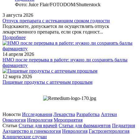
Фото: Juice Flair/FOTODOM/Shutterstoсk
3 августа 2026
Отпуск препарата с истекающим сроком годности
Подскажите, допускается ли осуществлять отпуск
лекарственного препарата, если срок годност...
Подробнее
14 апреля 2026
НМО после перерыва в работе: нужно ли сохранять баллы
фармацевту
12 марта 2026
Пищевые продукты с аптечным прошлым
Новости
Исследования
Лекарства
Разработка
Аптеки
Онкология
Неврология
Мероприятия
Статьи
Статьи для врачей
Статьи для фармацевтов
Педиатрия
Акушерство и гинекология
Неврология
Гастроэнтерология
Клинические случаи