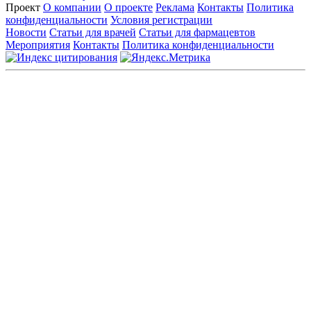
Проект
О компании
О проекте
Реклама
Контакты
Политика
конфиденциальности
Условия регистрации
Новости
Статьи для врачей
Статьи для фармацевтов
Мероприятия
Контакты
Политика конфиденциальности
Общество с ограниченной ответственностью «ГРУППА
РЕМЕДИУМ»
Адрес местонахождения: 105082, г. Москва, ул. Бакунинская, д.
71
ОГРН: 1067746819470 ИНН: 7701669956
Контактные данные: Телефон:
+7 (495) 780-34-25
|
Электронная почта:
reklama@remedium.ru
На сайте используются изображения по лицензии
Shutterstock/FOTODOM, соблюдаются авторские права.
Вся информация, размещенная на веб-сайте, предназначена
исключительно для работников здравоохранения. Информация
о препаратах, отпускаемых по рецепту, предназначена только
для медицинских и фармацевтических специалистов.