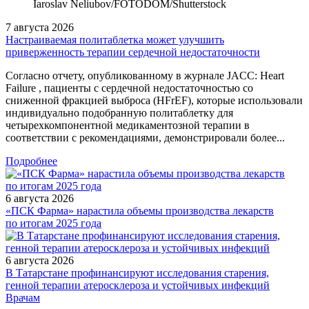
Iaroslav Neliubov/FOTODOM/Shutterstoсk
7 августа 2026
Настраиваемая политаблетка может улучшить
приверженность терапии сердечной недостаточности
Согласно отчету, опубликованному в журнале JACC: Heart
Failure , пациенты с сердечной недостаточностью со
сниженной фракцией выброса (HFrEF), которые использовали
индивидуально подобранную политаблетку для
четырехкомпонентной медикаментозной терапии в
соответствии с рекомендациями, демонстрировали более...
Подробнее
6 августа 2026
«ПСК Фарма» нарастила объемы производства лекарств
по итогам 2025 года
6 августа 2026
В Татарстане профинансируют исследования старения,
генной терапии атеросклероза и устойчивых инфекций
/legislation/law/Prikaz-Ministerstva-zdravookhraneniya-Rossiyskoy-
Врачам