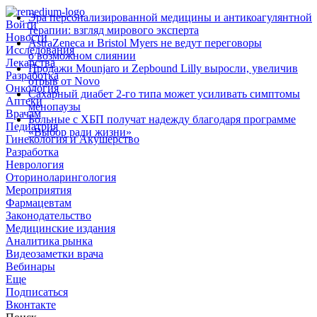
Эра персонализированной медицины и антикоагулянтной
Войти
терапии: взгляд мирового эксперта
Новости
AstraZeneca и Bristol Myers не ведут переговоры
Исследования
о возможном слиянии
Лекарства
Продажи Mounjaro и Zepbound Lilly выросли, увеличив
Разработка
отрыв от Novo
Онкология
Сахарный диабет 2‑го типа может усиливать симптомы
Аптеки
менопаузы
Врачам
Больные с ХБП получат надежду благодаря программе
Педиатрия
«Выбор ради жизни»
Гинекология и Акушерство
Разработка
Неврология
Оториноларингология
Мероприятия
Фармацевтам
Законодательство
Медицинские издания
Аналитика рынка
Видеозаметки врача
Вебинары
Еще
Подписаться
Вконтакте