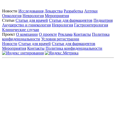
Новости
Исследования
Лекарства
Разработка
Аптеки
Онкология
Неврология
Мероприятия
Статьи
Статьи для врачей
Статьи для фармацевтов
Педиатрия
Акушерство и гинекология
Неврология
Гастроэнтерология
Клинические случаи
Проект
О компании
О проекте
Реклама
Контакты
Политика
конфиденциальности
Условия регистрации
Новости
Статьи для врачей
Статьи для фармацевтов
Мероприятия
Контакты
Политика конфиденциальности
Общество с ограниченной ответственностью «ГРУППА
РЕМЕДИУМ»
Адрес местонахождения: 105082, г. Москва, ул. Бакунинская, д.
71
ОГРН: 1067746819470 ИНН: 7701669956
Контактные данные: Телефон:
+7 (495) 780-34-25
|
Электронная почта:
reklama@remedium.ru
На сайте используются изображения по лицензии
Shutterstock/FOTODOM, соблюдаются авторские права.