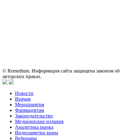
Вся информация, размещенная на веб-сайте, предназначена
исключительно для работников здравоохранения. Информация
о препаратах, отпускаемых по рецепту, предназначена только
для медицинских и фармацевтических специалистов.
Информация, содержащаяся на сайте, не должна использоваться
пациентами для принятия самостоятельного решения о
применении представленных лекарственных препаратов и не
может служить заменой очной консультации врача.
© Remedium. Информация сайта защищена законом об
авторских правах.
Новости
Врачам
Мероприятия
Фармацевтам
Законодательство
Медицинские издания
Аналитика рынка
Видеозаметки врача
Вебинары