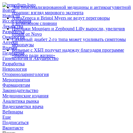
Эра персонализированной медицины и антикоагулянтной
Войти
терапии: взгляд мирового эксперта
Новости
AstraZeneca и Bristol Myers не ведут переговоры
Исследования
о возможном слиянии
Лекарства
Продажи Mounjaro и Zepbound Lilly выросли, увеличив
Разработка
отрыв от Novo
Онкология
Сахарный диабет 2‑го типа может усиливать симптомы
Аптеки
менопаузы
Врачам
Больные с ХБП получат надежду благодаря программе
Педиатрия
«Выбор ради жизни»
Гинекология и Акушерство
Разработка
Неврология
Оториноларингология
Мероприятия
Фармацевтам
Законодательство
Медицинские издания
Аналитика рынка
Видеозаметки врача
Вебинары
Еще
Подписаться
Вконтакте