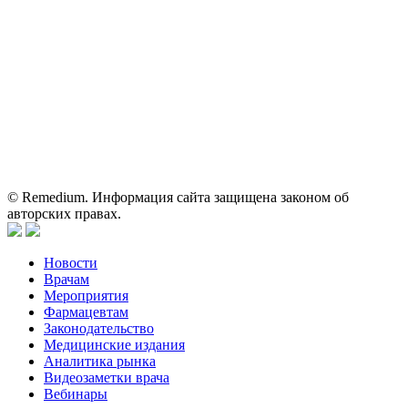
Вся информация, размещенная на веб-сайте, предназначена
исключительно для работников здравоохранения. Информация
о препаратах, отпускаемых по рецепту, предназначена только
для медицинских и фармацевтических специалистов.
Информация, содержащаяся на сайте, не должна использоваться
пациентами для принятия самостоятельного решения о
применении представленных лекарственных препаратов и не
может служить заменой очной консультации врача.
© Remedium. Информация сайта защищена законом об
авторских правах.
Новости
Врачам
Мероприятия
Фармацевтам
Законодательство
Медицинские издания
Аналитика рынка
Видеозаметки врача
Вебинары