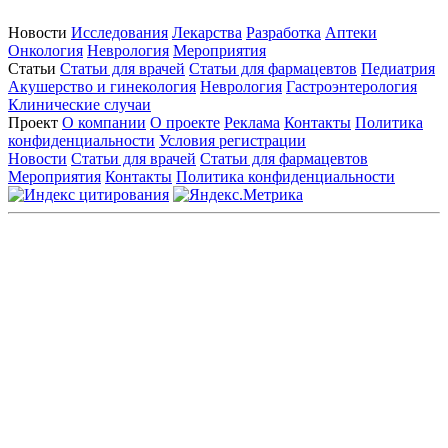
Новости
Исследования
Лекарства
Разработка
Аптеки
Онкология
Неврология
Мероприятия
Статьи
Статьи для врачей
Статьи для фармацевтов
Педиатрия
Акушерство и гинекология
Неврология
Гастроэнтерология
Клинические случаи
Проект
О компании
О проекте
Реклама
Контакты
Политика
конфиденциальности
Условия регистрации
Новости
Статьи для врачей
Статьи для фармацевтов
Мероприятия
Контакты
Политика конфиденциальности
Общество с ограниченной ответственностью «ГРУППА
РЕМЕДИУМ»
Адрес местонахождения: 105082, г. Москва, ул. Бакунинская, д.
71
ОГРН: 1067746819470 ИНН: 7701669956
Контактные данные: Телефон:
+7 (495) 780-34-25
|
Электронная почта:
reklama@remedium.ru
На сайте используются изображения по лицензии
Shutterstock/FOTODOM, соблюдаются авторские права.