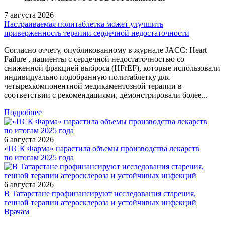
7 августа 2026
Настраиваемая политаблетка может улучшить
приверженность терапии сердечной недостаточности
Согласно отчету, опубликованному в журнале JACC: Heart
Failure , пациенты с сердечной недостаточностью со
сниженной фракцией выброса (HFrEF), которые использовали
индивидуально подобранную политаблетку для
четырехкомпонентной медикаментозной терапии в
соответствии с рекомендациями, демонстрировали более...
Подробнее
6 августа 2026
«ПСК Фарма» нарастила объемы производства лекарств
по итогам 2025 года
6 августа 2026
В Татарстане профинансируют исследования старения,
генной терапии атеросклероза и устойчивых инфекций
/legislation/law/Prikaz-Ministerstva-zdravookhraneniya-Rossiyskoy-
Врачам
Federatsii-ot-01-06-2026-583n/