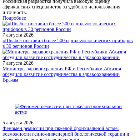
Российская разработка получила высокую оценку
африканских специалистов за удобство использования
и точность.
Подробнее
7 августа 2026
«Швабе» поставил более 500 офтальмологических приборов
в 30 регионов России
7 августа 2026
Министры здравоохранения РФ и Республики Абхазия
обсудили развитие сотрудничества в здравоохранении
/legislation/law/Prikaz-Ministerstva-zdravookhraneniya-Rossiyskoy-
Врачам
Federatsii-ot-01-02-2023-36n/
5 августа 2026
Феномен ремиссии при тяжелой бронхиальной астме:
возможности генно-инженерной биологической терапии и
нерешенные вопросы верификации