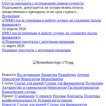
Отпуск препарата с истекающим сроком годности
Подскажите, допускается ли осуществлять отпуск
лекарственного препарата, если срок годност...
Подробнее
14 апреля 2026
НМО после перерыва в работе: нужно ли сохранять баллы
фармацевту
12 марта 2026
Пищевые продукты с аптечным прошлым
Новости
Исследования
Лекарства
Разработка
Аптеки
Онкология
Неврология
Мероприятия
Статьи
Статьи для врачей
Статьи для фармацевтов
Педиатрия
Акушерство и гинекология
Неврология
Гастроэнтерология
Клинические случаи
Проект
О компании
О проекте
Реклама
Контакты
Политика
конфиденциальности
Условия регистрации
Новости
Статьи для врачей
Статьи для фармацевтов