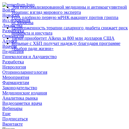
Эра персонализированной медицины и антикоагулянтной
Войти
терапии: взгляд мирового эксперта
Новости
FDA одобрило первую мРНК‑вакцину против гриппа
Исследования
от Moderna
Лекарства
Приверженность терапии сахарного диабета снижает риск
Разработка
инфаркта и инсульта
Онкология
Tarsus приобретет Alkeus за 800 млн долларов США
Аптеки
Больные с ХБП получат надежду благодаря программе
Врачам
«Выбор ради жизни»
Педиатрия
Гинекология и Акушерство
Разработка
Неврология
Оториноларингология
Мероприятия
Фармацевтам
Законодательство
Медицинские издания
Аналитика рынка
Видеозаметки врача
Вебинары
Еще
Подписаться
Вконтакте