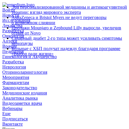
Эра персонализированной медицины и антикоагулянтной
Войти
терапии: взгляд мирового эксперта
Новости
AstraZeneca и Bristol Myers не ведут переговоры
Исследования
о возможном слиянии
Лекарства
Продажи Mounjaro и Zepbound Lilly выросли, увеличив
Разработка
отрыв от Novo
Онкология
Сахарный диабет 2‑го типа может усиливать симптомы
Аптеки
менопаузы
Врачам
Больные с ХБП получат надежду благодаря программе
Педиатрия
«Выбор ради жизни»
Гинекология и Акушерство
Разработка
Неврология
Оториноларингология
Мероприятия
Фармацевтам
Законодательство
Медицинские издания
Аналитика рынка
Видеозаметки врача
Вебинары
Еще
Подписаться
Вконтакте