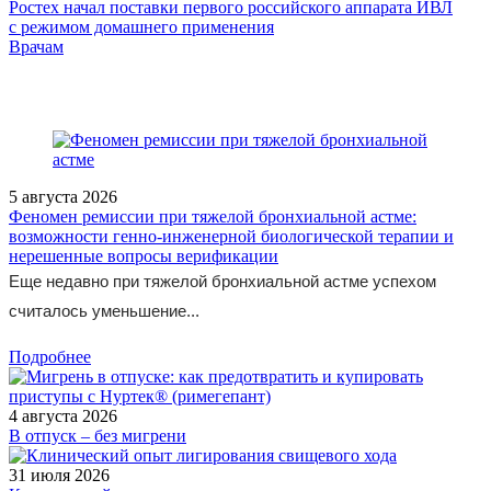
Ростех начал поставки первого российского аппарата ИВЛ
с режимом домашнего применения
/legislation/law/Postanovlenie-Pravitelstva-Rossiyskoy-Federatsii-ot-
Врачам
14-03-2024-298/
5 августа 2026
Феномен ремиссии при тяжелой бронхиальной астме:
возможности генно-инженерной биологической терапии и
нерешенные вопросы верификации
Еще недавно при тяжелой бронхиальной астме успехом
считалось уменьшение...
Подробнее
4 августа 2026
В отпуск – без мигрени
31 июля 2026