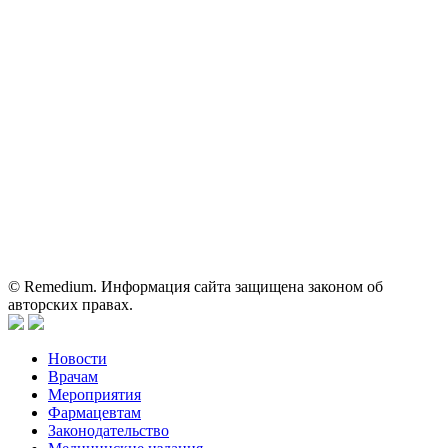
На сайте используются изображения по лицензии
Shutterstock/FOTODOM, соблюдаются авторские права.
Вся информация, размещенная на веб-сайте, предназначена
исключительно для работников здравоохранения. Информация
о препаратах, отпускаемых по рецепту, предназначена только
для медицинских и фармацевтических специалистов.
Информация, содержащаяся на сайте, не должна использоваться
пациентами для принятия самостоятельного решения о
применении представленных лекарственных препаратов и не
может служить заменой очной консультации врача.
© Remedium. Информация сайта защищена законом об
авторских правах.
Новости
Врачам
Мероприятия
Фармацевтам
Законодательство