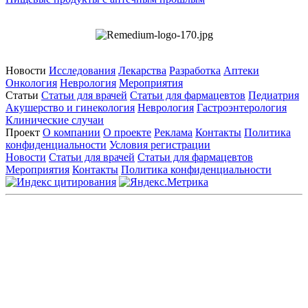
Новости
Исследования
Лекарства
Разработка
Аптеки
Онкология
Неврология
Мероприятия
Статьи
Статьи для врачей
Статьи для фармацевтов
Педиатрия
Акушерство и гинекология
Неврология
Гастроэнтерология
Клинические случаи
Проект
О компании
О проекте
Реклама
Контакты
Политика
конфиденциальности
Условия регистрации
Новости
Статьи для врачей
Статьи для фармацевтов
Мероприятия
Контакты
Политика конфиденциальности
Общество с ограниченной ответственностью «ГРУППА
РЕМЕДИУМ»
Адрес местонахождения: 105082, г. Москва, ул. Бакунинская, д.
71
ОГРН: 1067746819470 ИНН: 7701669956
Контактные данные: Телефон:
+7 (495) 780-34-25
|
Электронная почта:
reklama@remedium.ru