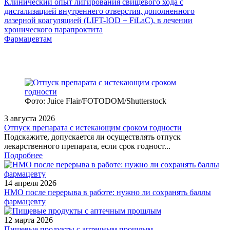
Клинический опыт лигирования свищевого хода с
дистализацией внутреннего отверстия, дополненного
лазерной коагуляцией (LIFT-IOD + FiLaC), в лечении
хронического парапроктита
Фармацевтам
Фото: Juice Flair/FOTODOM/Shutterstoсk
3 августа 2026
Отпуск препарата с истекающим сроком годности
Подскажите, допускается ли осуществлять отпуск
лекарственного препарата, если срок годност...
Подробнее
14 апреля 2026
НМО после перерыва в работе: нужно ли сохранять баллы
фармацевту
12 марта 2026
Пищевые продукты с аптечным прошлым