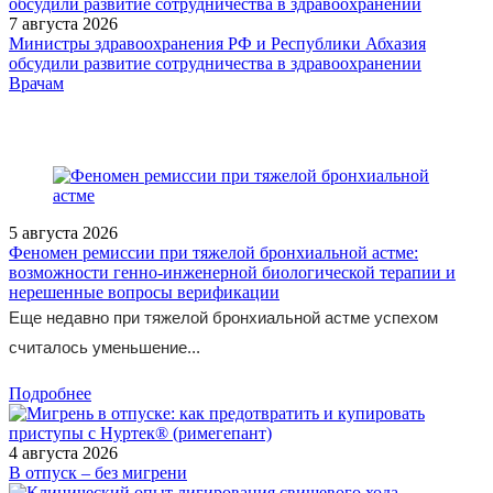
7 августа 2026
Министры здравоохранения РФ и Республики Абхазия
обсудили развитие сотрудничества в здравоохранении
/legislation/law/Postanovlenie-Pravitelstva-Rossiyskoy-Federatsii-ot-
Врачам
10-11-2023-1885/
5 августа 2026
Феномен ремиссии при тяжелой бронхиальной астме:
возможности генно-инженерной биологической терапии и
нерешенные вопросы верификации
Еще недавно при тяжелой бронхиальной астме успехом
считалось уменьшение...
Подробнее
4 августа 2026
В отпуск – без мигрени