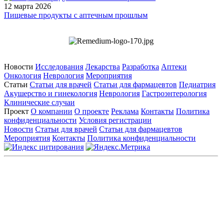
12 марта 2026
Пищевые продукты с аптечным прошлым
Новости
Исследования
Лекарства
Разработка
Аптеки
Онкология
Неврология
Мероприятия
Статьи
Статьи для врачей
Статьи для фармацевтов
Педиатрия
Акушерство и гинекология
Неврология
Гастроэнтерология
Клинические случаи
Проект
О компании
О проекте
Реклама
Контакты
Политика
конфиденциальности
Условия регистрации
Новости
Статьи для врачей
Статьи для фармацевтов
Мероприятия
Контакты
Политика конфиденциальности
Общество с ограниченной ответственностью «ГРУППА
РЕМЕДИУМ»
Адрес местонахождения: 105082, г. Москва, ул. Бакунинская, д.
71
ОГРН: 1067746819470 ИНН: 7701669956