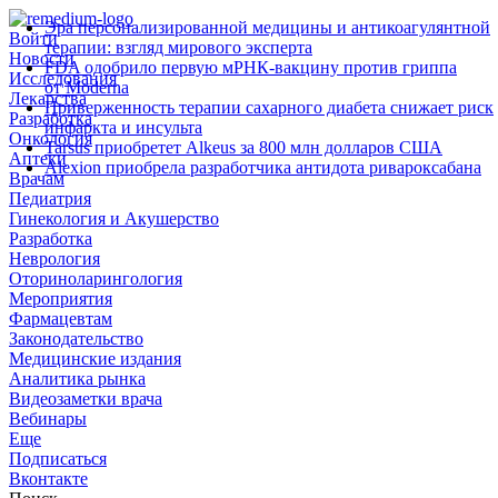
Эра персонализированной медицины и антикоагулянтной
Войти
терапии: взгляд мирового эксперта
Новости
FDA одобрило первую мРНК‑вакцину против гриппа
Исследования
от Moderna
Лекарства
Приверженность терапии сахарного диабета снижает риск
Разработка
инфаркта и инсульта
Онкология
Tarsus приобретет Alkeus за 800 млн долларов США
Аптеки
Alexion приобрела разработчика антидота ривароксабана
Врачам
Педиатрия
Гинекология и Акушерство
Разработка
Неврология
Оториноларингология
Мероприятия
Фармацевтам
Законодательство
Медицинские издания
Аналитика рынка
Видеозаметки врача
Вебинары
Еще
Подписаться
Вконтакте