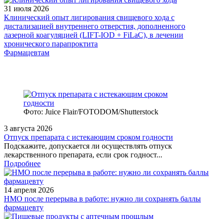
31 июля 2026
Клинический опыт лигирования свищевого хода с
дистализацией внутреннего отверстия, дополненного
лазерной коагуляцией (LIFT-IOD + FiLaC), в лечении
хронического парапроктита
Фармацевтам
Фото: Juice Flair/FOTODOM/Shutterstoсk
3 августа 2026
Отпуск препарата с истекающим сроком годности
Подскажите, допускается ли осуществлять отпуск
лекарственного препарата, если срок годност...
Подробнее
14 апреля 2026
НМО после перерыва в работе: нужно ли сохранять баллы
фармацевту