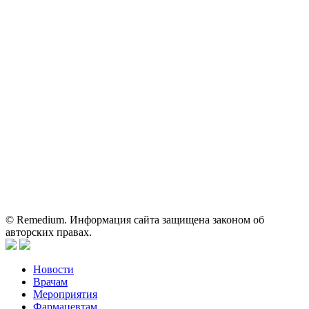
Контактные данные: Телефон:
+7 (495) 780-34-25
|
Электронная почта:
reklama@remedium.ru
На сайте используются изображения по лицензии
Shutterstock/FOTODOM, соблюдаются авторские права.
Вся информация, размещенная на веб-сайте, предназначена
исключительно для работников здравоохранения. Информация
о препаратах, отпускаемых по рецепту, предназначена только
для медицинских и фармацевтических специалистов.
Информация, содержащаяся на сайте, не должна использоваться
пациентами для принятия самостоятельного решения о
применении представленных лекарственных препаратов и не
может служить заменой очной консультации врача.
© Remedium. Информация сайта защищена законом об
авторских правах.
Новости
Врачам
Мероприятия
Фармацевтам