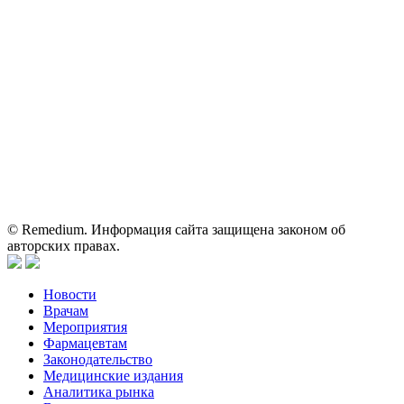
На сайте используются изображения по лицензии
Shutterstock/FOTODOM, соблюдаются авторские права.
Вся информация, размещенная на веб-сайте, предназначена
исключительно для работников здравоохранения. Информация
о препаратах, отпускаемых по рецепту, предназначена только
для медицинских и фармацевтических специалистов.
Информация, содержащаяся на сайте, не должна использоваться
пациентами для принятия самостоятельного решения о
применении представленных лекарственных препаратов и не
может служить заменой очной консультации врача.
© Remedium. Информация сайта защищена законом об
авторских правах.
Новости
Врачам
Мероприятия
Фармацевтам
Законодательство
Медицинские издания
Аналитика рынка