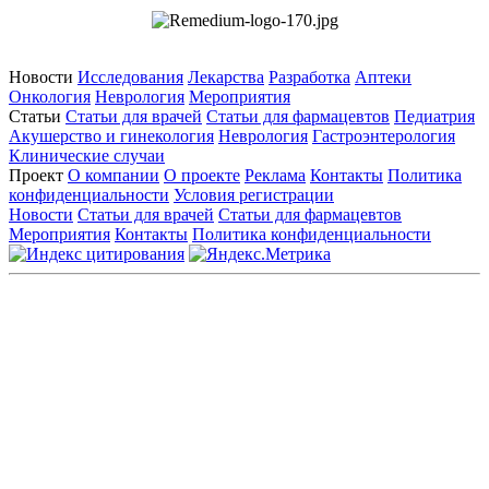
Новости
Исследования
Лекарства
Разработка
Аптеки
Онкология
Неврология
Мероприятия
Статьи
Статьи для врачей
Статьи для фармацевтов
Педиатрия
Акушерство и гинекология
Неврология
Гастроэнтерология
Клинические случаи
Проект
О компании
О проекте
Реклама
Контакты
Политика
конфиденциальности
Условия регистрации
Новости
Статьи для врачей
Статьи для фармацевтов
Мероприятия
Контакты
Политика конфиденциальности
Общество с ограниченной ответственностью «ГРУППА
РЕМЕДИУМ»
Адрес местонахождения: 105082, г. Москва, ул. Бакунинская, д.
71
ОГРН: 1067746819470 ИНН: 7701669956
Контактные данные: Телефон:
+7 (495) 780-34-25
|
Электронная почта:
reklama@remedium.ru