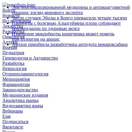
Эра персонализированной медицины и антикоагулянтной
Войти
терапии: взгляд мирового эксперта
Новости
Число случаев Эболы в Конго превысило четыре тысячи
Исследования
Пациенты с болезнью Альцгеймера плохо соблюдают
Лекарства
рекомендации по здоровью мозга
Разработка
Изменение микробиоты кишечника может помочь
Онкология
при аллергии на арахис
Аптеки
Alexion приобрела разработчика антидота ривароксабана
Врачам
Педиатрия
Гинекология и Акушерство
Разработка
Неврология
Оториноларингология
Мероприятия
Фармацевтам
Законодательство
Медицинские издания
Аналитика рынка
Видеозаметки врача
Вебинары
Еще
Подписаться
Вконтакте