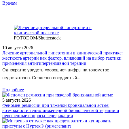
/legislation/law/Postanovlenie-Pravitelstva-Rossiyskoy-Federatsii-ot-
Врачам
01-03-2023-332/
FOTODOM/Shutterstock
10 августа 2026
Лечение артериальной гипертонии в клинической практике:
жесткость артерий как фактор, влияющий на выбор тактики
применения антигипертензивной терапии
Однократно увидеть «хорошие» цифры на тонометре
недостаточно. Сердечно-сосудистый...
Подробнее
5 августа 2026
Феномен ремиссии при тяжелой бронхиальной астме:
возможности генно-инженерной биологической терапии и
нерешенные вопросы верификации