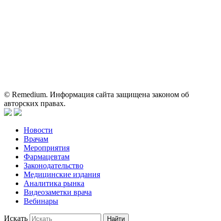
исключительно для работников здравоохранения. Информация
о препаратах, отпускаемых по рецепту, предназначена только
для медицинских и фармацевтических специалистов.
Информация, содержащаяся на сайте, не должна использоваться
пациентами для принятия самостоятельного решения о
применении представленных лекарственных препаратов и не
может служить заменой очной консультации врача.
© Remedium. Информация сайта защищена законом об
авторских правах.
Новости
Врачам
Мероприятия
Фармацевтам
Законодательство
Медицинские издания
Аналитика рынка
Видеозаметки врача
Вебинары
Искать
Найти