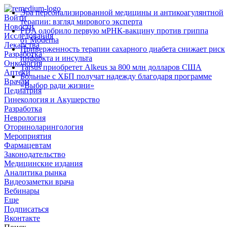
Эра персонализированной медицины и антикоагулянтной
Войти
терапии: взгляд мирового эксперта
Новости
FDA одобрило первую мРНК‑вакцину против гриппа
Исследования
от Moderna
Лекарства
Приверженность терапии сахарного диабета снижает риск
Разработка
инфаркта и инсульта
Онкология
Tarsus приобретет Alkeus за 800 млн долларов США
Аптеки
Больные с ХБП получат надежду благодаря программе
Врачам
«Выбор ради жизни»
Педиатрия
Гинекология и Акушерство
Разработка
Неврология
Оториноларингология
Мероприятия
Фармацевтам
Законодательство
Медицинские издания
Аналитика рынка
Видеозаметки врача
Вебинары
Еще
Подписаться
Вконтакте