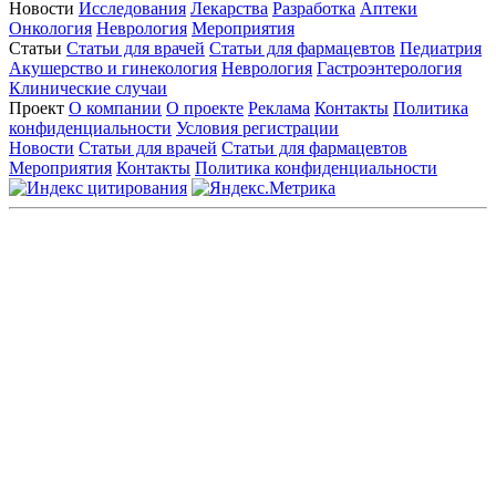
Новости
Исследования
Лекарства
Разработка
Аптеки
Онкология
Неврология
Мероприятия
Статьи
Статьи для врачей
Статьи для фармацевтов
Педиатрия
Акушерство и гинекология
Неврология
Гастроэнтерология
Клинические случаи
Проект
О компании
О проекте
Реклама
Контакты
Политика
конфиденциальности
Условия регистрации
Новости
Статьи для врачей
Статьи для фармацевтов
Мероприятия
Контакты
Политика конфиденциальности
Общество с ограниченной ответственностью «ГРУППА
РЕМЕДИУМ»
Адрес местонахождения: 105082, г. Москва, ул. Бакунинская, д.
71
ОГРН: 1067746819470 ИНН: 7701669956
Контактные данные: Телефон:
+7 (495) 780-34-25
|
Электронная почта:
reklama@remedium.ru
На сайте используются изображения по лицензии
Shutterstock/FOTODOM, соблюдаются авторские права.
Вся информация, размещенная на веб-сайте, предназначена