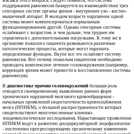
Касаясь этого вопроса, следует помнить, что система
поддержания равновесия базируется на взаимодействии трех
сенсорных систем: органы зрения - внутреннее ухо - костно-
мышечный аппарат. В молодом возрасте нарушение одной
системы может компенсироваться нормальным
функционированием другой. Однако сенсорные системы
ослабевают с возрастом, и чем дальше, тем труднее им
справляться с дополнительными нагрузками. К тому же в
организме пожилого пациента развиваются различные
патологические процессы, которые могут нарушать
определенные функции. Вкупе все это ослабляет систему
равновесия. Вот почему пожилым пациентам необходимо
проводить комплексное лечение головокружения (например,
коррекция зрения может привести к восстановлению системы
равновесия).
В
диагностике причин головокружений
большая роль
отводится своевременному выявлению ранних форм
хронических нарушений мозгового кровообращения -
начальных проявлений недостаточности кровоснабжения
мозга (НПНКМ), о большой распространенности которых
свидетельствуют многочисленные клинико-
эпидемиологические исследования. Нарастающие проявления
НПНКМ ведут к развитию дисциркуляторной энцефалопатии
- постепенно прогрессирующему органическому изменению