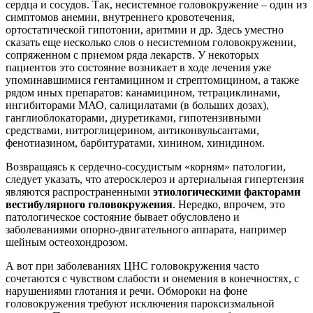
сердца и сосудов. Так, несистемное головокружение – один из
симптомов анемии, внутреннего кровотечения,
ортостатической гипотонии, аритмии и др. Здесь уместно
сказать еще несколько слов о несистемном головокружении,
сопряженном с приемом ряда лекарств. У некоторых
пациентов это состояние возникает в ходе лечения уже
упоминавшимися гентамицином и стрептомицином, а также
рядом иных препаратов: канамицином, тетрациклинами,
ингибиторами МАО, салицилатами (в больших дозах),
ганглиоблокаторами, диуретиками, гипотензивными
средствами, нитроглицерином, антиконвульсантами,
фенотиазином, барбитуратами, хинином, хинидином.
Возвращаясь к сердечно-сосудистым «корням» патологии,
следует указать, что атеросклероз и артериальная гипертензия
являются распространенными
этиологическими факторами
вестибулярного головокружения
. Нередко, впрочем, это
патологическое состояние бывает обусловлено и
заболеваниями опорно-двигательного аппарата, например
шейным остеохондрозом.
А вот при заболеваниях ЦНС головокружения часто
сочетаются с чувством слабости и онемения в конечностях, с
нарушениями глотания и речи. Обмороки на фоне
головокружения требуют исключения пароксизмальной