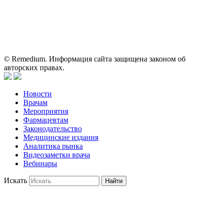
Информация, содержащаяся на сайте, не должна использоваться
пациентами для принятия самостоятельного решения о
применении представленных лекарственных препаратов и не
может служить заменой очной консультации врача.
© Remedium. Информация сайта защищена законом об
авторских правах.
Новости
Врачам
Мероприятия
Фармацевтам
Законодательство
Медицинские издания
Аналитика рынка
Видеозаметки врача
Вебинары
Искать
Найти