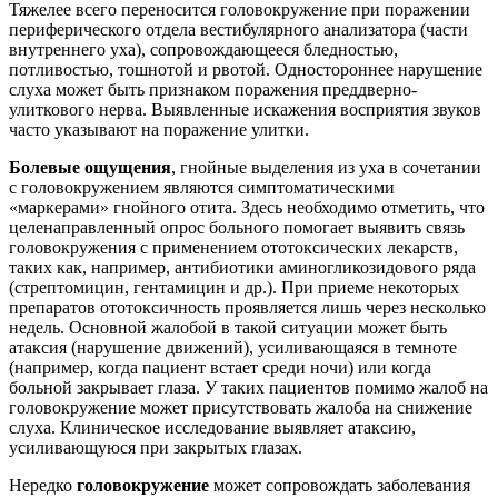
Тяжелее всего переносится головокружение при поражении
периферического отдела вестибулярного анализатора (части
внутреннего уха), сопровождающееся бледностью,
потливостью, тошнотой и рвотой. Одностороннее нарушение
слуха может быть признаком поражения преддверно-
улиткового нерва. Выявленные искажения восприятия звуков
часто указывают на поражение улитки.
Болевые ощущения
, гнойные выделения из уха в сочетании
с головокружением являются симптоматическими
«маркерами» гнойного отита. Здесь необходимо отметить, что
целенаправленный опрос больного помогает выявить связь
головокружения с применением ототоксических лекарств,
таких как, например, антибиотики аминогликозидового ряда
(стрептомицин, гентамицин и др.). При приеме некоторых
препаратов ототоксичность проявляется лишь через несколько
недель. Основной жалобой в такой ситуации может быть
атаксия (нарушение движений), усиливающаяся в темноте
(например, когда пациент встает среди ночи) или когда
больной закрывает глаза. У таких пациентов помимо жалоб на
головокружение может присутствовать жалоба на снижение
слуха. Клиническое исследование выявляет атаксию,
усиливающуюся при закрытых глазах.
Нередко
головокружение
может сопровождать заболевания