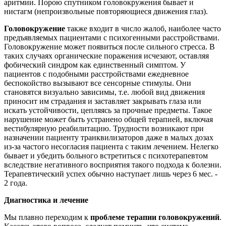
аритмии. Порою спутником головокружения бывает и
нистагм (непроизвольные повторяющиеся движения глаз).
Головокружение
также входит в число жалоб, наиболее часто
предъявляемых пациентами с психогенными расстройствами.
Головокружение может появиться после сильного стресса. В
таких случаях органические поражения исчезают, оставляя
фобический синдром как единственный симптом. У
пациентов с подобными расстройствами ежедневное
беспокойство вызывают все сенсорные стимулы. Они
становятся визуально зависимы, т.е. любой вид движения
приносит им страдания и заставляет закрывать глаза или
искать устойчивости, цепляясь за прочные предметы. Такое
нарушение может быть устранено общей терапией, включая
вестибулярную реабилитацию. Трудности возникают при
назначении пациенту транквилизаторов даже в малых дозах
из-за частого несогласия пациента с таким лечением. Нелегко
бывает и убедить больного встретиться с психотерапевтом
вследствие негативного восприятия такого подхода к болезни.
Терапевтический успех обычно наступает лишь через 6 мес. -
2 года.
Диагностика и лечение
Мы плавно переходим к
проблеме терапии головокружений
.