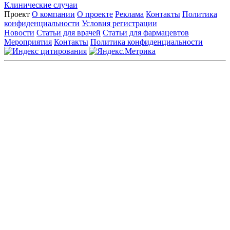
Клинические случаи
Проект
О компании
О проекте
Реклама
Контакты
Политика
конфиденциальности
Условия регистрации
Новости
Статьи для врачей
Статьи для фармацевтов
Мероприятия
Контакты
Политика конфиденциальности
Общество с ограниченной ответственностью «ГРУППА
РЕМЕДИУМ»
Адрес местонахождения: 105082, г. Москва, ул. Бакунинская, д.
71
ОГРН: 1067746819470 ИНН: 7701669956
Контактные данные: Телефон:
+7 (495) 780-34-25
|
Электронная почта:
reklama@remedium.ru
На сайте используются изображения по лицензии
Shutterstock/FOTODOM, соблюдаются авторские права.
Вся информация, размещенная на веб-сайте, предназначена
исключительно для работников здравоохранения. Информация
о препаратах, отпускаемых по рецепту, предназначена только
для медицинских и фармацевтических специалистов.