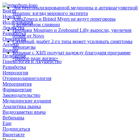
Эра персонализированной медицины и антикоагулянтной
Войти
терапии: взгляд мирового эксперта
Новости
AstraZeneca и Bristol Myers не ведут переговоры
Исследования
о возможном слиянии
Лекарства
Продажи Mounjaro и Zepbound Lilly выросли, увеличив
Разработка
отрыв от Novo
Онкология
Сахарный диабет 2‑го типа может усиливать симптомы
Аптеки
менопаузы
Врачам
Больные с ХБП получат надежду благодаря программе
Педиатрия
«Выбор ради жизни»
Гинекология и Акушерство
Разработка
Неврология
Оториноларингология
Мероприятия
Фармацевтам
Законодательство
Медицинские издания
Аналитика рынка
Видеозаметки врача
Вебинары
Еще
Подписаться
Вконтакте