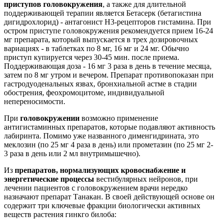
приступов головокружения
, а также для длительной
поддерживающей терапии является Бетасерк (бетагистина
дигидрохлорид) - антагонист Н3-рецепторов гистамина. При
остром приступе головокружения рекомендуется прием 16-24
мг препарата, который выпускается в трех дозировочных
вариациях - в таблетках по 8 мг, 16 мг и 24 мг. Обычно
приступ купируется через 30-45 мин. после приема.
Поддерживающая доза - 16 мг 3 раза в день в течение месяца,
затем по 8 мг утром и вечером. Препарат противопоказан при
гастродуоденальных язвах, бронхиальной астме в стадии
обострения, феохромоцитоме, индивидуальной
непереносимости.
При
головокружении
возможно применение
антигистаминных препаратов, которые подавляют активность
лабиринта. Помимо уже названного дименгидрината, это
меклозин (по 25 мг 4 раза в день) или прометазин (по 25 мг 2-
3 раза в день или 2 мл внутримышечно).
Из
препаратов, нормализующих кровоснабжение и
энергетические процессы
вестибулярных нейронов, при
лечении пациентов с головокружением врачи нередко
назначают препарат Танакан. В своей действующей основе он
содержит три ключевые фракции биологически активных
веществ растения гинкго билоба: