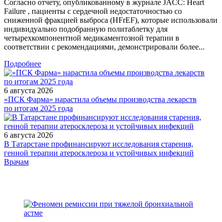
Согласно отчету, опубликованному в журнале JACC: Heart
Failure , пациенты с сердечной недостаточностью со
сниженной фракцией выброса (HFrEF), которые использовали
индивидуально подобранную политаблетку для
четырехкомпонентной медикаментозной терапии в
соответствии с рекомендациями, демонстрировали более...
Подробнее
6 августа 2026
«ПСК Фарма» нарастила объемы производства лекарств
по итогам 2025 года
6 августа 2026
В Татарстане профинансируют исследования старения,
генной терапии атеросклероза и устойчивых инфекций
/doctor/therapeutics/farmakoterapevticheskaya-pomoshch-pri-
Врачам
golovokruzhenii/