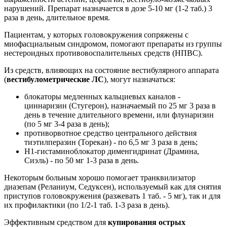
нарушений. Препарат назначается в дозе 5-10 мг (1-2 таб.) 3
раза в день, длительное время.
Пациентам, у которых головокружения сопряжены с
миофасциальным синдромом, помогают препараты из группы
нестероидных противовоспалительных средств (НПВС).
Из средств, влияющих на состояние вестибулярного аппарата
(
вестибулометрические ЛС
), могут назначаться:
блокаторы медленных кальциевых каналов -
циннаризин (Стугерон), назначаемый по 25 мг 3 раза в
день в течение длительного времени, или флунаризин
(по 5 мг 3-4 раза в день);
противорвотное средство центрального действия
тиэтилперазин (Торекан) - по 6,5 мг 3 раза в день;
H1-гистаминоблокатор дименгидринат (Драмина,
Сиэль) - по 50 мг 1-3 раза в день.
Некоторым больным хорошо помогает транквилизатор
диазепам (Реланиум, Седуксен), используемый как для снятия
приступов головокружения (разжевать 1 таб. - 5 мг), так и для
их профилактики (по 1/2-1 таб. 1-3 раза в день).
Эффективным средством для
купирования острых