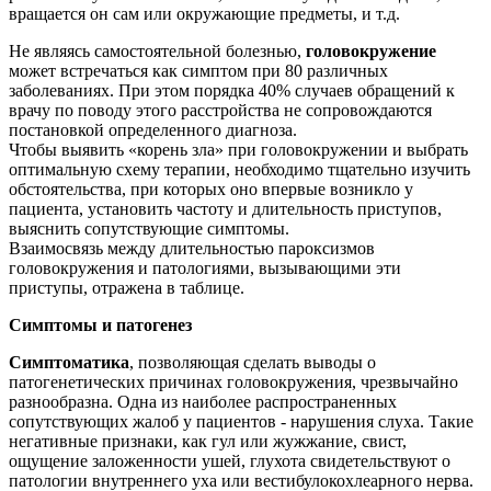
вращается он сам или окружающие предметы, и т.д.
Не являясь самостоятельной болезнью,
головокружение
может встречаться как симптом при 80 различных
заболеваниях. При этом порядка 40% случаев обращений к
врачу по поводу этого расстройства не сопровождаются
постановкой определенного диагноза.
Чтобы выявить «корень зла» при головокружении и выбрать
оптимальную схему терапии, необходимо тщательно изучить
обстоятельства, при которых оно впервые возникло у
пациента, установить частоту и длительность приступов,
выяснить сопутствующие симптомы.
Взаимосвязь между длительностью пароксизмов
головокружения и патологиями, вызывающими эти
приступы, отражена в таблице.
Симптомы и патогенез
Симптоматика
, позволяющая сделать выводы о
патогенетических причинах головокружения, чрезвычайно
разнообразна. Одна из наиболее распространенных
сопутствующих жалоб у пациентов - нарушения слуха. Такие
негативные признаки, как гул или жужжание, свист,
ощущение заложенности ушей, глухота свидетельствуют о
патологии внутреннего уха или вестибулокохлеарного нерва.