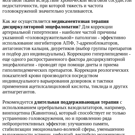
мозговой ткани вследствие хронической мозговой сосудистой
недостаточности, при которой тяжесть и частота
головокружений значительно усиливаются.
Как же осуществляется
медикаментозная терапия
дисциркуляторной энцефалопатии
? Для коррекции
артериальной гипертензии - наиболее частой причины
указанной «головокружительной» патологии - эффективно
использование ингибиторов АПФ, ?-адреноблокаторов,
антагонистов кальция, диуретиков (выбор группы препаратов
и подбор доз индивидуальны). Коррекцию гиперлипидемии -
еще одного распространенного фактора дисциркуляторной
энцефалопатии - проводят при помощи диеты и приема
гиполипидемических препаратов. Коррекция реологических
показателей крови производится посредством
индивидуального варьирования дозировок и тактики
применения ацетилсалициловой кислоты, тиклида и других
антиагрегантов.
Рекомендуется
длительная поддерживающая терапия
с
использованием церебральных вазодилататоров, например,
винпоцетина (Кавинтона), который способствует не только
устранению головокружения, но и проявлению ряда
нейропротективных эффектов: улучшению памяти,
стабилизации эмоционально-волевой сферы, уменьшению
выраженности астении, цефалгий, вестибуло-мозжечковых