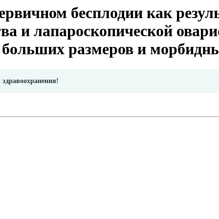
ервичном бесплодии как резул
ва и лапароскопической овар
а больших размеров и морбид
и здравоохранения!