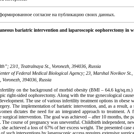
ормированное согласие на публикацию своих данных.
ultaneous bariatric intervention and laparoscopic oophorectomy in
h”; 23/1, Teatralnaya St., Voronezh, 394036, Russia
nter of Federal Medical Biological Agency; 23, Marshal Novikov St.
., Voronezh, 394036, Russia
 infertility on the background of morbid obesity (BMI – 64.6 kg/sq.m.)
pic right-sided oophorectomy. Along with the true gynecological causes 
ts development. The use of various infertility treatment options in obes
gery. The implementation of bariatric intervention, and, as a result, a si
n women dictates the need for an integrated approach to treatment. A f
 one surgical intervention. The goal was achieved – after 10 months, the 
The course of pregnancy was uneventful. Childbirth independent, newbor
, she achieved a loss of 67% of her excess weight. The presented case c
n of such interventions by laparoscopic access requires extensive surgi