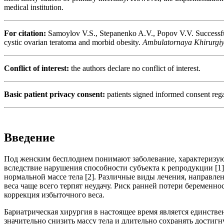
medical institution.
For citation:
Samoylov V.S., Stepanenko A.V., Popov V.V. Successful 
cystic ovarian teratoma and morbid obesity.
Ambulatornaya Khirurgi
Conflict of interest:
the authors declare no conflict of interest.
Basic patient privacy consent:
patients signed informed consent rega
Введение
Под женским бесплодием понимают заболевание, характеризую
вследствие нарушения способности субъекта к репродукции [1
нормальной массе тела [2]. Различные виды лечения, направл
веса чаще всего терпят неудачу. Риск ранней потери беременн
коррекция избыточного веса.
Бариатрическая хирургия в настоящее время является единс
значительно снизить массу тела и длительно сохранять достиг