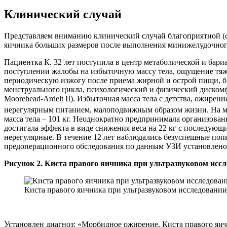
Клинический случай
Представляем вниманию клинический случай благоприятной (с
яичника больших размеров после выполнения минижелудочног
Пациентка К. 32 лет поступила в центр метаболической и бар
поступлении жалобы на избыточную массу тела, ощущение тяже
периодическую изжогу после приема жирной и острой пищи, б
менструального цикла, психологический и физический дискомфо
Moorehead-Ardelt II). Избыточная масса тела с детства, ожире
нерегулярным питанием, малоподвижным образом жизни. На мом
масса тела – 101 кг. Неоднократно предпринимала организова
достигала эффекта в виде снижения веса на 22 кг с последующи
нерегулярные. В течение 12 лет наблюдались безуспешные попы
предоперационного обследования по данным УЗИ установлено н
Рисунок 2. Киста правого яичника при ультразвуковом исс
Киста правого яичника при ультразвуковом исследовании
Установлен диагноз: «Морбидное ожирение. Киста правого яич