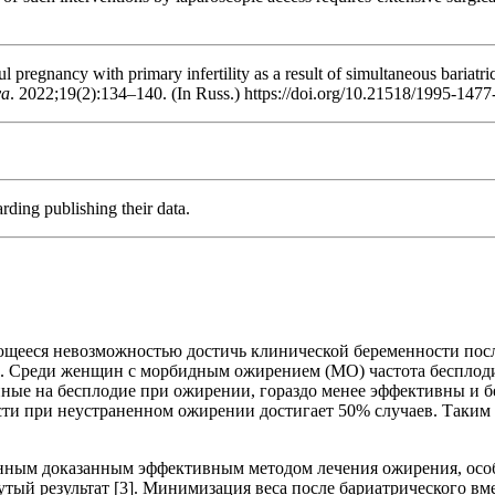
pregnancy with primary infertility as a result of simultaneous bariatr
ya
. 2022;19(2):134–140. (In Russ.) https://doi.org/10.21518/1995-147
rding publishing their data.
щееся невозможностью достичь клинической беременности после
]. Среди женщин с морбидным ожирением (МО) частота бесплоди
енные на бесплодие при ожирении, гораздо менее эффективны и 
ости при неустраненном ожирении достигает 50% случаев. Таким 
твенным доказанным эффективным методом лечения ожирения, о
нутый результат [3]. Минимизация веса после бариатрического 