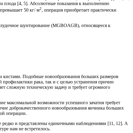
и плода [4, 5]. Абсолютные показания к выполнению
2
превышает 50 кг/ м
, операция приобретает практически
ижелудочное шунтирование (MGBOAGB), относящееся к
ми кистами. Подобные новообразования больших размеров
 профилактики рака, так и с целью устранения причин
яет сложную техническую задачу и требует огромного
ие максимальной возможности успешного зачатия требует
личие доброкачественного новообразования яичника больших
ой операции.
 редко и представлены единичными наблюдениями [11, 12]. А
уре нам не встретилось.