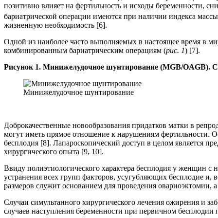
позитивно влияет на фертильность и исходы беременности, сн
бариатрической операции имеются при наличии индекса массы 
жизненную необходимость [6].
Одной из наиболее часто выполняемых в настоящее время в 
комбинированным бариатрическим операциям (
рис. 1
) [7].
Рисунок 1. Минижелудочное шунтирование (MGB/OAGB). С
Минижелудочное шунтирование
Доброкачественные новообразования придатков матки в репро
могут иметь прямое отношение к нарушениям фертильности. Ос
бесплодия [8]. Лапароскопический доступ в целом является п
хирургического опыта [9, 10].
Ввиду полиэтиологического характера бесплодия у женщин с 
устранения всех групп факторов, усугубляющих бесплодие и, 
размеров служит основанием для проведения овариоэктомии, 
Случаи симультанного хирургического лечения ожирения и заб
случаев наступления беременности при первичном бесплодии п