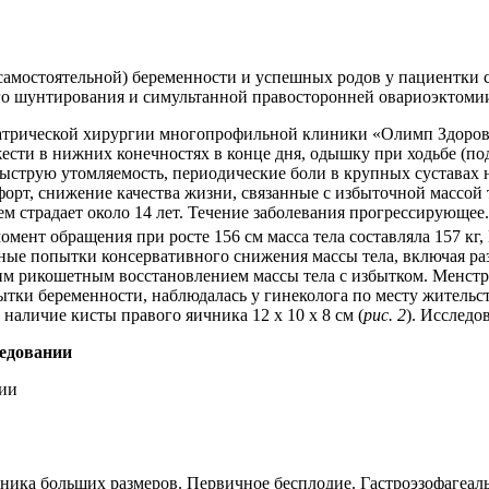
амостоятельной) беременности и успешных родов у пациентки 
о шунтирования и симультанной правосторонней овариоэктоми
иатрической хирургии многопрофильной клиники «Олимп Здоровь
сти в нижних конечностях в конце дня, одышку при ходьбе (под
ыструю утомляемость, периодические боли в крупных суставах 
рт, снижение качества жизни, связанные с избыточной массой те
нием страдает около 14 лет. Течение заболевания прогрессирующе
ент обращения при росте 156 см масса тела составляла 157 кг,
нные попытки консервативного снижения массы тела, включая р
м рикошетным восстановлением массы тела с избытком. Менструац
тки беременности, наблюдалась у гинеколога по месту жительст
аличие кисты правого яичника 12 х 10 х 8 см (
рис. 2
). Исследо
ледовании
ника больших размеров. Первичное бесплодие. Гастроэзофагеальн