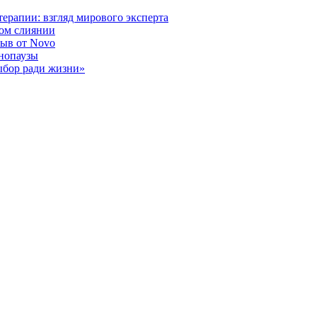
ерапии: взгляд мирового эксперта
ном слиянии
рыв от Novo
енопаузы
ыбор ради жизни»