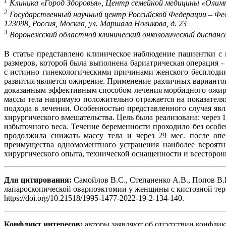
1
Клиника «Город Здоровья», Центр семейной медицины «Олимп З
2
Государственный научный центр Российской Федерации – Феде
123098, Россия, Москва, ул. Маршала Новикова, д. 23
3
Воронежский областной клинический онкологический диспансер;
В статье представлено клиническое наблюдение пациентки с
размеров, которой была выполнена бариатрическая операция 
с истинно гинекологическими причинами женского бесплодия
развития является ожирение. Применение различных вариант
доказанным эффективным способом лечения морбидного ожирен
массы тела напрямую положительно отражается на показател
подхода в лечении. Особенностью представленного случая яв
хирургического вмешательства. Цель была реализована: через 
избыточного веса. Течение беременности проходило без осо
продолжила снижать массу тела и через 29 мес. после опе
преимущества одномоментного устранения наиболее вероятн
хирургического опыта, технической оснащенности и всесторон
Для цитирования:
Самойлов В.С., Степаненко А.В., Попов В.
лапароскопической овариоэктомии у женщины с кистозной те
https://doi.org/10.21518/1995-1477-2022-19-2-134-140.
Конфликт интересов:
авторы заявляют об отсутствии конфлик