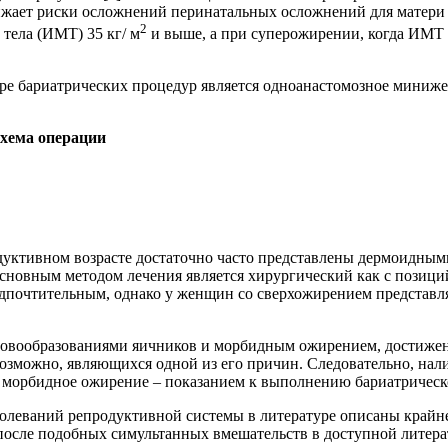
ижает риски осложнений перинатальных осложнений для матери 
2
тела (ИМТ) 35 кг/ м
и выше, а при суперожирении, когда ИМТ 
мире бариатрических процедур является одноанастомозное мин
хема операции
дуктивном возрасте достаточно часто представлены дермоидны
новным методом лечения является хирургический как с позиций
редпочтительным, однако у женщин со сверхожирением представл
новообразованиями яичников и морбидным ожирением, достижен
возможно, являющихся одной из его причин. Следовательно, на
а морбидное ожирение – показанием к выполнению бариатрическ
олеваний репродуктивной системы в литературе описаны крайне
осле подобных симультанных вмешательств в доступной литерат