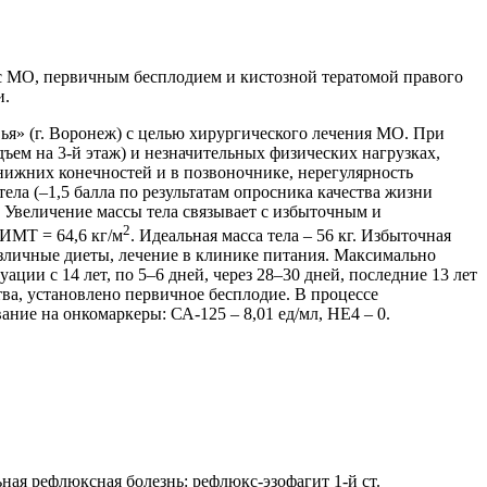
с МО, первичным бесплодием и кистозной тератомой правого
и.
я» (г. Воронеж) с целью хирургического лечения МО. При
ъем на 3-й этаж) и незначительных физических нагрузках,
нижних конечностей и в позвоночнике, нерегулярность
ла (–1,5 балла по результатам опросника качества жизни
е. Увеличение массы тела связывает с избыточным и
2
 ИМТ = 64,6 кг/м
. Идеальная масса тела – 56 кг. Избыточная
азличные диеты, лечение в клинике питания. Максимально
ии с 14 лет, по 5–6 дней, через 28–30 дней, последние 13 лет
ва, установлено первичное бесплодие. В процессе
вание на онкомаркеры: СА-125 – 8,01 ед/мл, НЕ4 – 0.
ая рефлюксная болезнь: рефлюкс-эзофагит 1-й ст.