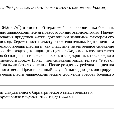
а Федерального медико-биологического агентства России;
2
64,6 кг/м
) и кистозной тератомой правого яичника больших
ная лапароскопическая правосторонняя овариоэктомия. Наряду
зования придатков матки, доказанным значимым фактором его
 исходы беременности зачастую неутешительны. Единственным
кого вмешательства и, как следствие, значительное снижение
ого бесплодия у женщин диктует необходимость комплексного
ов бесплодия – гинекологических и эндокринных после одного
менность сроком 11 нед., при снижении массы тела на 49,9% от
 мальчик без отклонений. После рождения ребенка пациентка
ного веса. Представленный случай наглядно демонстрирует
вмешательств лапароскопическим доступом требует большого
ат симультанного бариатрического вмешательства и
булаторная хирургия
. 2022;19(2):134–140.