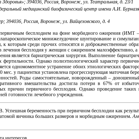
доровья»; 394036, Россия, Воронеж, ул. Театральная, д. 23/1
ральный медицинский биофизический центр имени А.И. Бурназян
 394036, Россия, Воронеж, ул. Вайцеховского, д. 4
 первичным бесплодием на фоне морбидного ожирения (ИМТ – 
- лапароскопическое минижелудочное шунтирование и симультан
, к которым среди прочих относятся и доброкачественные обра
ов лечения бесплодия у женщин с ожирением малоэффективно, а
ия является бариатрическая хирургия. Выполнение бариатричес
ях фертильности. Однако полиэтиологический характер первичн
ляется одномоментное устранение обоих этиологических фактор
10 мес. у пациентки установлена прогрессирующая маточная бере
бенностей. Роды самостоятельные, новорожденный – доношенный
ративного вмешательства достигла потери в 67% от избыточ
ых причин первичного бесплодия. Однако проведение таких 
ней готовности лечебного учреждения.
В. Успешная беременность при первичном бесплодии как результ
ратомой яичника больших размеров и морбидным ожирением.
Ам
та интересов.