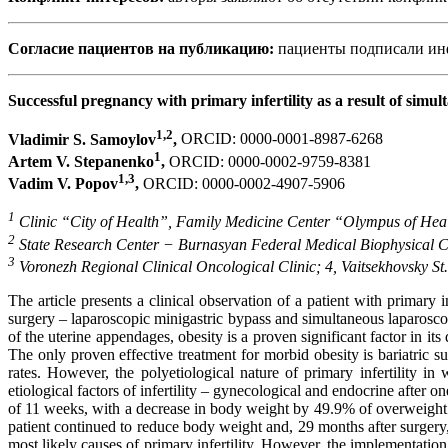
Согласие пациентов на публикацию:
пациенты подписали инф
Successful pregnancy with primary infertility as a result of sim
1,2
Vladimir S. Samoylov
,
ORCID: 0000-0001-8987-6268
1
Artem V. Stepanenko
,
ORCID: 0000-0002-9759-8381
1,3
Vadim V. Popov
,
ORCID: 0000-0002-4907-5906
1
Clinic “City of Health”, Family Medicine Center “Olympus of Healt
2
State Research Center − Burnasyan Federal Medical Biophysical Ce
3
Voronezh Regional Clinical Oncological Clinic; 4, Vaitsekhovsky St
The article presents a clinical observation of a patient with primary
surgery – laparoscopic minigastric bypass and simultaneous laparosco
of the uterine appendages, obesity is a proven significant factor in i
The only proven effective treatment for morbid obesity is bariatric sur
rates. However, the polyetiological nature of primary infertility i
etiological factors of infertility – gynecological and endocrine after
of 11 weeks, with a decrease in body weight by 49.9% of overweight. 
patient continued to reduce body weight and, 29 months after surgery
most likely causes of primary infertility. However, the implementatio