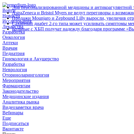
Эра персонализированной медицины и антикоагулянтной т
Войти
AstraZeneca и Bristol Myers не ведут переговоры о возмож
Новости
Продажи Mounjaro и Zepbound Lilly выросли, увеличив от
Исследования
Сахарный диабет 2‑го типа может усиливать симптомы м
Лекарства
Больные с ХБП получат надежду благодаря программе «В
Разработка
Онкология
Аптеки
Врачам
Педиатрия
Гинекология и Акушерство
Разработка
Неврология
Оториноларингология
Мероприятия
Фармацевтам
Законодательство
Медицинские издания
Аналитика рынка
Видеозаметки врача
Вебинары
Еще
Подписаться
Вконтакте