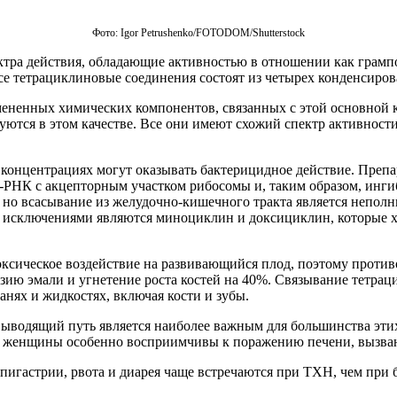
Фото: Igor Petrushenko/FOTODOM/Shutterstoсk
тра действия, обладающие активностью в отношении как грампо
 тетрациклиновые соединения состоят из четырех конденсирова
ененных химических компонентов, связанных с этой основной к
тся в этом качестве. Все они имеют схожий спектр активности,
 концентрациях могут оказывать бактерицидное действие. Преп
РНК с акцепторным участком рибосомы и, таким образом, инги
о всасывание из желудочно-кишечного тракта является неполны
я исключениями являются миноциклин и доксициклин, которые 
оксическое воздействие на развивающийся плод, поэтому против
зию эмали и угнетение роста костей на 40%. Связывание тетрац
анях и жидкостях, включая кости и зубы.
ыводящий путь является наиболее важным для большинства этих
ые женщины особенно восприимчивы к поражению печени, вызва
 эпигастрии, рвота и диарея чаще встречаются при ТХН, чем пр