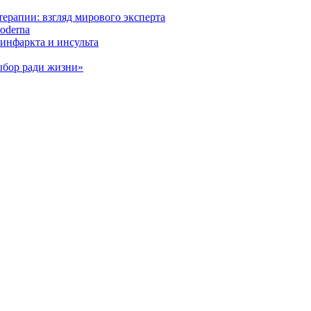
ерапии: взгляд мирового эксперта
oderna
инфаркта и инсульта
ыбор ради жизни»