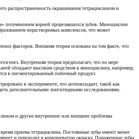
 что распространенность окрашивания тетрациклином и
ым» потемнением корней прорезавшихся зубов. Миноциклин
образованием нерастворимых комплексов, что может
нних факторов. Внешняя теория основана на том факте, что
тогенез. Внутренняя теория предполагает, что по мере
тканей обладают высоким сродством к миноциклину, например,
щается в пигментированный побочный продукт.
трировано в эксперименте, что антиоксидант, такой как
рдить дополнительными лонгитюдными исследованиями.
клином и другие внутренние или внешние проблемы
во время приема тетрациклина. Постоянные зубы имеют менее
емнеет и переходит в коричневатую окраску. Пораженные зубы