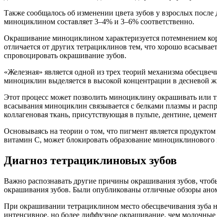
Также сообщалось об изменении цвета зубов у взрослых после
миноциклином составляет 3–4% и 3–6% соответственно.
Окрашивание миноциклином характеризуется потемнением коро
отличается от других тетрациклинов тем, что хорошо всасывае
спровоцировать окрашивание зубов.
«Железная» является одной из трех теорий механизма обесцве
миноциклин выделяется в высокой концентрации в десневой жид
Этот процесс может позволить миноциклину окрашивать или тра
всасывания миноциклин связывается с белками плазмы и распр
коллагеновая ткань, присутствующая в пульпе, дентине, цемен
Основываясь на теории о том, что пигмент является продуктом
витамин С, может блокировать образование миноциклинового
Диагноз тетрациклиновых зубов
Важно распознавать другие причины окрашивания зубов, что
окрашивания зубов. Были опубликованы отличные обзоры аном
При окрашивании тетрациклином место обесцвечивания зуба на
интенсивное, но более диффузное окрашивание, чем молочные з