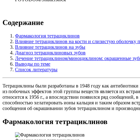
Содержание
Фармакология тетрациклинов
Влияние тетрациклинов на кости и слизистую оболочку п
Влияние тетрациклинов на зубы
Диагноз тетрациклиновых зубов
Лечение тетрациклином/миноциклином: окрашенные зу
Выводы по теме
Список литературы
Тетрациклины были разработаны в 1948 году как антибиотики 
из побочных эффектов этой группы веществ является их встра
относится к 1956 г., а впоследствии появился ряд сообщений, 
способностью хелатировать ионы кальция и таким образом встр
сообщения об окрашивании зубов тетрациклином и производн
Фармакология тетрациклинов