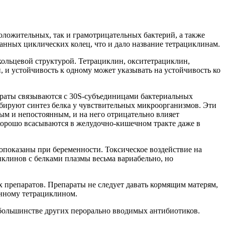
ложительных, так и грамотрицательных бактерий, а также
нных циклических колец, что и дало название тетрациклинам.
ольцевой структурой. Тетрациклин, окситетрациклин,
 и устойчивость к одному может указывать на устойчивость ко
араты связываются с 30S-субъединицами бактериальных
бируют синтез белка у чувствительных микроорганизмов. Эти
м и непостоянным, и на него отрицательно влияет
хорошо всасываются в желудочно-кишечном тракте даже в
опоказаны при беременности. Токсическое воздействие на
иклинов с белками плазмы весьма вариабельно, но
 препаратов. Препараты не следует давать кормящим матерям,
нному тетрациклином.
и большинстве других перорально вводимых антибиотиков.