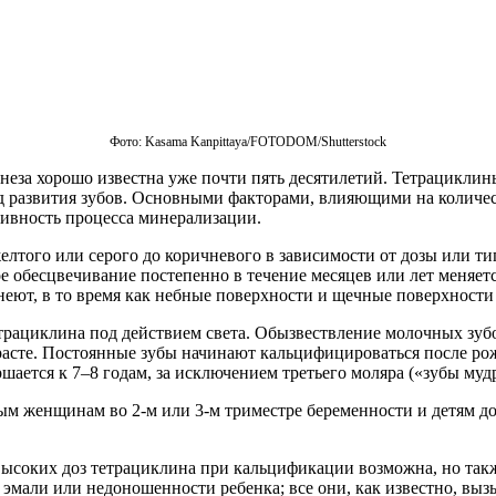
Фото: Kasama Kanpittaya/FOTODOM/Shutterstoсk
неза хорошо известна уже почти пять десятилетий. Тетрацикли
од развития зубов. Основными факторами, влияющими на количе
тивность процесса минерализации.
желтого или серого до коричневого в зависимости от дозы или т
ое обесцвечивание постепенно в течение месяцев или лет меняе
еют, в то время как небные поверхности и щечные поверхности
етрациклина под действием света. Обызвествление молочных зуб
зрасте. Постоянные зубы начинают кальцифицироваться после р
ается к 7–8 годам, за исключением третьего моляра («зубы муд
м женщинам во 2-м или 3-м триместре беременности и детям до 
высоких доз тетрациклина при кальцификации возможна, но так
 эмали или недоношенности ребенка; все они, как известно, вы