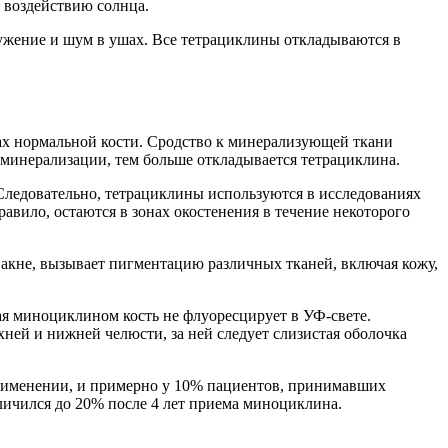
к воздействию солнца.
ружение и шум в ушах. Все тетрациклины откладываются в
ах нормальной кости. Сродство к минерализующей ткани
ь минерализации, тем больше откладывается тетрациклина.
Следовательно, тетрациклины используются в исследованиях
равило, остаются в зонах окостенения в течение некоторого
 акне, вызывает пигментацию различных тканей, включая кожу,
я миноциклином кость не флуоресцирует в УФ-свете.
ней и нижней челюсти, за ней следует слизистая оболочка
применении, и примерно у 10% пациентов, принимавших
еличился до 20% после 4 лет приема миноциклина.