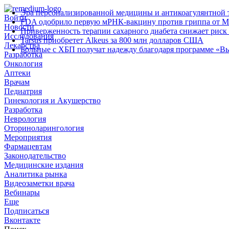
Эра персонализированной медицины и антикоагулянтной т
Войти
FDA одобрило первую мРНК‑вакцину против гриппа от M
Новости
Приверженность терапии сахарного диабета снижает риск 
Исследования
Tarsus приобретет Alkeus за 800 млн долларов США
Лекарства
Больные с ХБП получат надежду благодаря программе «В
Разработка
Онкология
Аптеки
Врачам
Педиатрия
Гинекология и Акушерство
Разработка
Неврология
Оториноларингология
Мероприятия
Фармацевтам
Законодательство
Медицинские издания
Аналитика рынка
Видеозаметки врача
Вебинары
Еще
Подписаться
Вконтакте