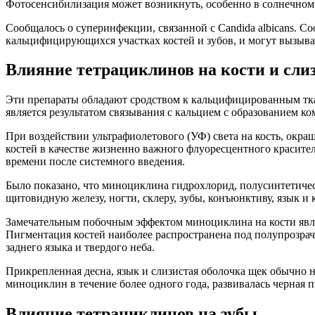
Фотосенсибилизация может возникнуть, особенно в солнечном
Сообщалось о суперинфекции, связанной с Candida albicans. 
кальцифицирующихся участках костей и зубов, и могут вызыва
Влияние тетрациклинов на кости и сли
Эти препараты обладают сродством к кальцифицированным тка
является результатом связывания с кальцием с образованием к
При воздействии ультрафиолетового (УФ) света на кость, окр
костей в качестве жизненно важного флуоресцентного красителя
времени после системного введения.
Было показано, что миноциклина гидрохлорид, полусинтетичес
щитовидную железу, ногти, склеру, зубы, конъюнктиву, язык и 
Замечательным побочным эффектом миноциклина на кости явля
Пигментация костей наиболее распространена под полупрозрачн
заднего языка и твердого неба.
Прикрепленная десна, язык и слизистая оболочка щек обычно 
миноциклин в течение более одного года, развивалась черная п
Влияние тетрациклинов на зубы