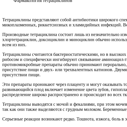
Фармакология тетрациклинов
Тетрациклины представляют собой антибиотики широкого спек
микоплазменных, риккетсиозных и хламидийных инфекций. Все
Производные тетрациклина состоит лишь из незначительно изм
хлортетрациклин, доксициклин и миноциклин обычно использую
всем из них.
Тетрациклины считаются бактериостатическими, но в высоких
рибосом и специфически ингибируют связывание аминоацил-т-
противомикробные препараты обычно принимают перорально, н
присутствие пищи и двух- или трехвалентных катионов. Двум
присутствии пищи.
Эти препараты проникают через плаценту и могут оказывать т
развивающийся плод включает изменение цвета зубов, гипопла
распределение широко распространено и происходит во всех тк
Тетрациклины выводятся с мочой и фекалиями, при этом мочев
так как они также выделяются с грудным молоком. Беременн
Серьезные реакции возникают редко. Тошнота, изжога, боль в