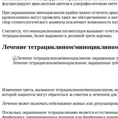
флуоресцируют ярко-желтым цветом в ультрафиолетовом свете 
При окрашивании миноциклином крайне важно отличить яркий с
кровоизлияние могут проявлять такое же обесцвечивание и м
сбор стоматологического анамнеза исключают возможность пат
Считается, что миноциклиновая пигментация вызывает отчетлив
тетрациклинами, более выражено в десневой трети коронки.
Лечение тетрациклином/миноциклином
Лечение тетрациклином/миноциклином: окрашенные зу
Изменение цвета, вызванное тетрациклином/миноциклином, не
которой пациенты могут обратиться за советом и лечением для
Лечение может включать отбеливание живых или депульпирован
Поскольку окрашивание тетрациклинами является естественны
фарфоровых ламинированных виниров или фарфоровых коронок