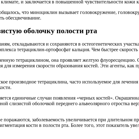
 климате, и заключается в повышенной чувствительности кожи 
Сообщалось, что миноциклин вызывает головокружение, головок
ть обесцвечивание.
зистую оболочку полости рта
ням, откладываются и сохраняются в остеогенетических участк
омплекса тетрациклин-ортофосфат кальция. Чем быстрее скорост
ашенную тетрациклином, она проявляет желтую флуоресценцию. 
 для измерения скорости образования костей. Эти агенты, как п
кое производное тетрациклина, часто используемое для лечения
кости.
ется единичные случаи появления «черных костей». Окрашенна
ой слизистой оболочкой переднего альвеолярного отростка верх
не поражаются, заболеваемость увеличивается при длительном 
игментация кости в полости рта. Более того, этот показатель ув