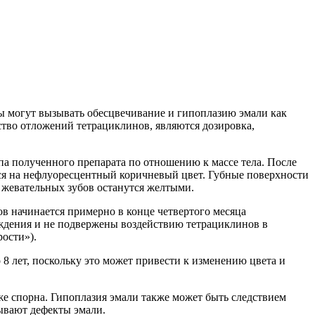
ны могут вызывать обесцвечивание и гипоплазию эмали как
ство отложений тетрациклинов, являются дозировка,
ипа полученного препарата по отношению к массе тела. После
тся на нефлуоресцентный коричневый цвет. Губные поверхности
 жевательных зубов останутся желтыми.
ов начинается примерно в конце четвертого месяца
ождения и не подвержены воздействию тетрациклинов в
рости»).
8 лет, поскольку это может привести к изменению цвета и
же спорна. Гипоплазия эмали также может быть следствием
зывают дефекты эмали.