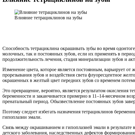
Влияние тетрациклинов на зубы
Способность тетрациклина окрашивать зубы во время одонтоге
молочных, так и постоянных зубов, если их применять в пери
продолжительность лечения, стадия минерализации зубов и ак
Изменение цвета, которое является постоянным, варьирует от 
прорезывания зубов и воздействия света флуоресцентное желт
окрашенных в желтый цвет передних зубов со временем потемн
Это превращение, вероятно, является результатом окисления т
беременности и заканчивается примерно в 11–14-месячном во
пренатальный период. Обызвествление постоянных зубов заверш
Поэтому следует избегать назначения тетрациклинов беременны
гипоплазии эмали.
Связь между окрашиванием и гипоплазией эмали в результате 
детского заболевания, наследственных дефектов формирования