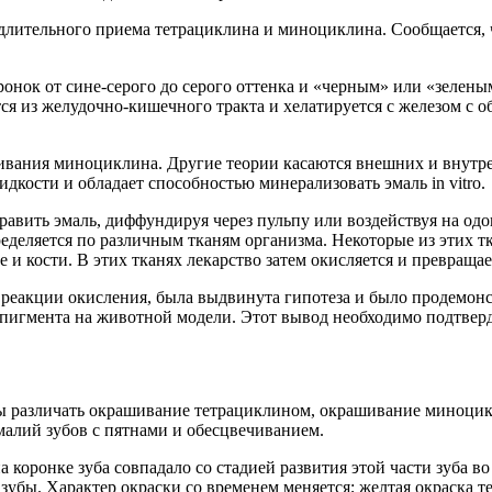
 длительного приема тетрациклина и миноциклина. Сообщается,
нок от сине-серого до серого оттенка и «черным» или «зелен
тся из желудочно-кишечного тракта и хелатируется с железом с 
чивания миноциклина. Другие теории касаются внешних и внутре
кости и обладает способностью минерализовать эмаль in vitro.
вить эмаль, диффундируя через пульпу или воздействуя на одон
еделяется по различным тканям организма. Некоторые из этих 
те и кости. В этих тканях лекарство затем окисляется и превра
 реакции окисления, была выдвинута гипотеза и было продемонс
 пигмента на животной модели. Этот вывод необходимо подтве
бы различать окрашивание тетрациклином, окрашивание миноци
алий зубов с пятнами и обесцвечиванием.
 коронке зуба совпадало со стадией развития этой части зуба 
убы. Характер окраски со временем меняется; желтая окраска т