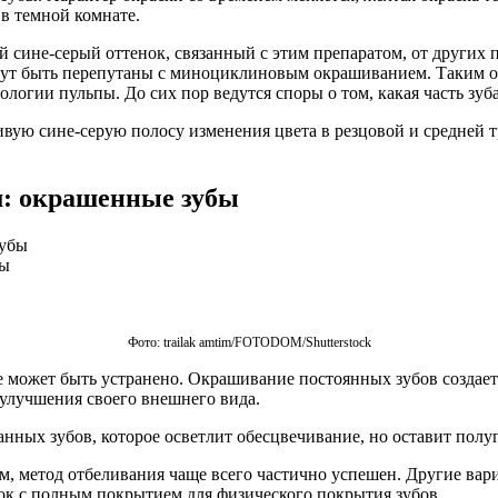
в темной комнате.
ине-серый оттенок, связанный с этим препаратом, от других п
огут быть перепутаны с миноциклиновым окрашиванием. Таким 
ологии пульпы. До сих пор ведутся споры о том, какая часть з
ую сине-серую полосу изменения цвета в резцовой и средней тр
: окрашенные зубы
бы
Фото: trailak amtim/FOTODOM/Shutterstoсk
 может быть устранено. Окрашивание постоянных зубов создает
 улучшения своего внешнего вида.
ных зубов, которое осветлит обесцвечивание, но оставит полу
м, метод отбеливания чаще всего частично успешен. Другие ва
 с полным покрытием для физического покрытия зубов.